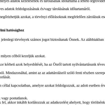
élyes adatok kezelésének és tárolásának időtartama a lehető legrövide
yes adatok feldolgozásának és/vagy tárolásának időtartamáról.
megőrizhetjük azokat, a törvényi előírásoknak megfelelően zárolásuk eset
elmi hatósághoz
jelenlegi törvények számos jogot biztosítanak Önnek. Az alábbiakban 
 milyen célból kezeljük azokat.
 kérheti azok helyesbítését, ha az Önről tartott nyilvántartásunk téves
ól. Mindazonáltal, amint az az adattárolásról szóló fenti részben szere
rlását.
n céllal kapcsolatban, amelyre azokat feldolgozzuk, az adott esetben é
k vagy pontatlanok.
fel, akkor inkább korlátozzuk az adatkezelést ahelyett, hogy törölnénk