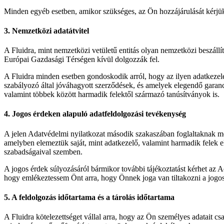
Minden egyéb esetben, amikor szükséges, az Ön hozzájárulását kérjük
3. Nemzetközi adatátvitel
A Fluidra, mint nemzetközi vetületű entitás olyan nemzetközi beszállí
Európai Gazdasági Térségen kívül dolgozzák fel.
A Fluidra minden esetben gondoskodik arról, hogy az ilyen adatkezel
szabályozó által jóváhagyott szerződések, és amelyek elegendő garan
valamint többek között harmadik felektől származó tanúsítványok is.
4. Jogos érdeken alapuló adatfeldolgozási tevékenység
A jelen Adatvédelmi nyilatkozat második szakaszában foglaltaknak meg
amelyben elemeztük saját, mint adatkezelő, valamint harmadik felek e
szabadságaival szemben.
A jogos érdek súlyozásáról bármikor további tájékoztatást kérhet az 
hogy emlékeztessem Önt arra, hogy Önnek joga van tiltakozni a jogos 
5. A feldolgozás időtartama és a tárolás időtartama
A Fluidra kötelezettséget vállal arra, hogy az Ön személyes adatait 