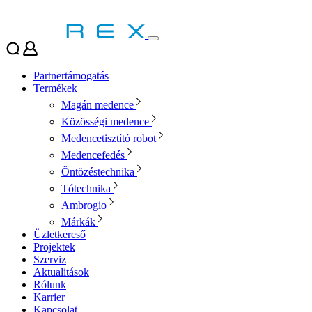
Partnertámogatás
Termékek
Magán medence
Közösségi medence
Medencetisztító robot
Medencefedés
Öntözéstechnika
Tótechnika
Ambrogio
Márkák
Üzletkereső
Projektek
Szerviz
Aktualitások
Rólunk
Karrier
Kapcsolat