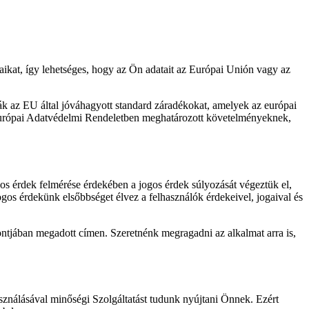
saikat, így lehetséges, hogy az Ön adatait az Európai Unión vagy az
k az EU által jóváhagyott standard záradékokat, amelyek az európai
z Európai Adatvédelmi Rendeletben meghatározott követelményeknek,
os érdek felmérése érdekében a jogos érdek súlyozását végeztük el,
gos érdekünk elsőbbséget élvez a felhasználók érdekeivel, jogaival és
ontjában megadott címen. Szeretnénk megragadni az alkalmat arra is,
asználásával minőségi Szolgáltatást tudunk nyújtani Önnek. Ezért