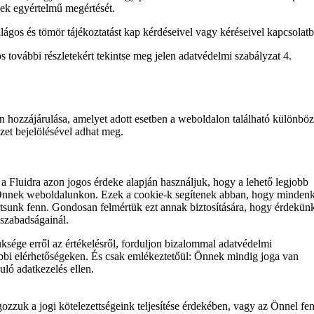
nek egyértelmű megértését.
ágos és tömör tájékoztatást kap kérdéseivel vagy kéréseivel kapcsolatb
 további részletekért tekintse meg jelen adatvédelmi szabályzat 4.
n hozzájárulása, amelyet adott esetben a weboldalon található különbö
zet bejelölésével adhat meg.
t a Fluidra azon jogos érdeke alapján használjuk, hogy a lehető legjobb
Önnek weboldalunkon. Ezek a cookie-k segítenek abban, hogy mindenk
rtsunk fenn. Gondosan felmértük ezt annak biztosítására, hogy érdekün
 szabadságainál.
ksége erről az értékelésről, forduljon bizalommal adatvédelmi
bbi elérhetőségeken. És csak emlékeztetőül: Önnek mindig joga van
uló adatkezelés ellen.
ozzuk a jogi kötelezettségeink teljesítése érdekében, vagy az Önnel fe