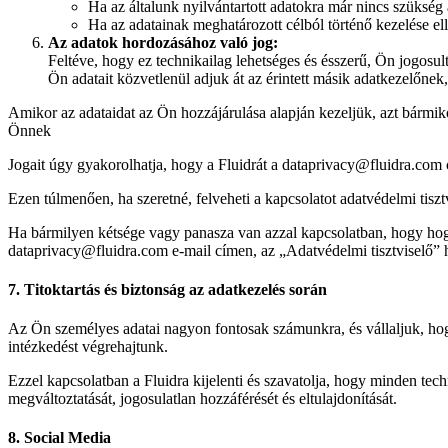
Ha az általunk nyilvántartott adatokra már nincs szükség
Ha az adatainak meghatározott célból történő kezelése ell
Az adatok hordozásához való jog:
Feltéve, hogy ez technikailag lehetséges és ésszerű, Ön jogosul
Ön adatait közvetlenül adjuk át az érintett másik adatkezelőn
Amikor az adataidat az Ön hozzájárulása alapján kezeljük, azt bármi
Önnek
Jogait úgy gyakorolhatja, hogy a Fluidrát a dataprivacy@fluidra.com 
Ezen túlmenően, ha szeretné, felveheti a kapcsolatot adatvédelmi ti
Ha bármilyen kétsége vagy panasza van azzal kapcsolatban, hogy hogy
dataprivacy@fluidra.com e-mail címen, az „Adatvédelmi tisztviselő” 
7. Titoktartás és biztonság az adatkezelés során
Az Ön személyes adatai nagyon fontosak számunkra, és vállaljuk, hogy
intézkedést végrehajtunk.
Ezzel kapcsolatban a Fluidra kijelenti és szavatolja, hogy minden tech
megváltoztatását, jogosulatlan hozzáférését és eltulajdonítását.
8. Social Media