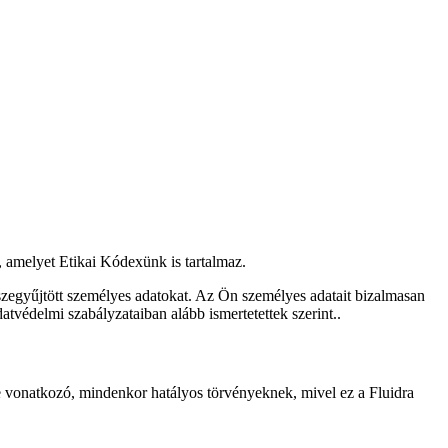
 amelyet Etikai Kódexünk is tartalmaz.
szegyűjtött személyes adatokat. Az Ön személyes adatait bizalmasan
tvédelmi szabályzataiban alább ismertetettek szerint..
re vonatkozó, mindenkor hatályos törvényeknek, mivel ez a Fluidra