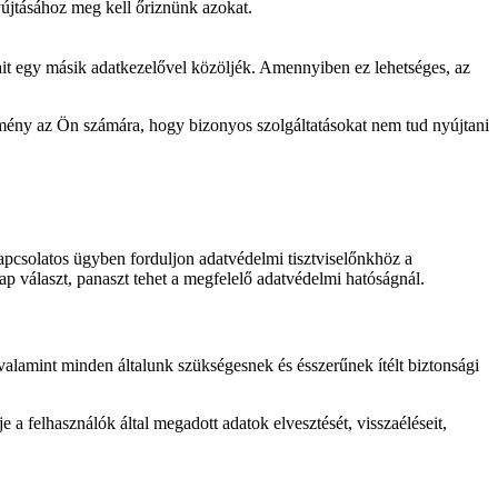
yújtásához meg kell őriznünk azokat.
tait egy másik adatkezelővel közöljék. Amennyiben ez lehetséges, az
zmény az Ön számára, hogy bizonyos szolgáltatásokat nem tud nyújtani
pcsolatos ügyben forduljon adatvédelmi tisztviselőnkhöz a
 választ, panaszt tehet a megfelelő adatvédelmi hatóságnál.
alamint minden általunk szükségesnek és ésszerűnek ítélt biztonsági
 a felhasználók által megadott adatok elvesztését, visszaéléseit,