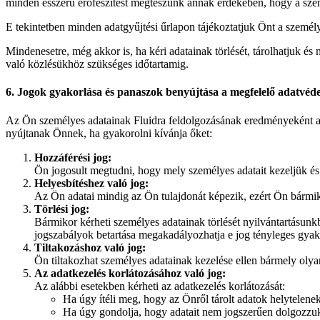
minden ésszerű erőfeszítést megteszünk annak érdekében, hogy a szem
E tekintetben minden adatgyűjtési űrlapon tájékoztatjuk Önt a személ
Mindenesetre, még akkor is, ha kéri adatainak törlését, tárolhatjuk és 
való közlésükhöz szükséges időtartamig.
6.
Jogok gyakorlása és panaszok benyújtása a megfelelő adatvéd
Az Ön személyes adatainak Fluidra feldolgozásának eredményeként a 
nyújtanak Önnek, ha gyakorolni kívánja őket:
Hozzáférési jog:
Ön jogosult megtudni, hogy mely személyes adatait kezeljük és
Helyesbítéshez való jog:
Az Ön adatai mindig az Ön tulajdonát képezik, ezért Ön bármikor
Törlési jog:
Bármikor kérheti személyes adatainak törlését nyilvántartásunkb
jogszabályok betartása megakadályozhatja e jog tényleges gyako
Tiltakozáshoz való jog:
Ön tiltakozhat személyes adatainak kezelése ellen bármely olya
Az adatkezelés korlátozásához való jog:
Az alábbi esetekben kérheti az adatkezelés korlátozását:
Ha úgy ítéli meg, hogy az Önről tárolt adatok helytelene
Ha úgy gondolja, hogy adatait nem jogszerűen dolgozzuk 