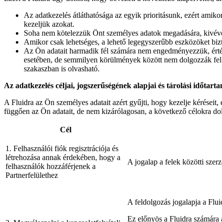
Az adatkezelés átláthatósága az egyik prioritásunk, ezért amik
kezeljük azokat.
Soha nem kötelezzük Önt személyes adatok megadására, kivéve, h
Amikor csak lehetséges, a lehető legegyszerűbb eszközöket biz
Az Ön adatait harmadik fél számára nem engedményezzük, értéke
esetében, de semmilyen körülmények között nem dolgozzák fel az
szakaszban is olvasható.
Az adatkezelés céljai, jogszerűségének alapjai és tárolási időtart
A Fluidra az Ön személyes adatait azért gyűjti, hogy kezelje kéréseit,
függően az Ön adatait, de nem kizárólagosan, a következő célokra do
Cél
1. Felhasználói fiók regisztrációja és
létrehozása annak érdekében, hogy a
A jogalap a felek közötti szer
felhasználók hozzáférjenek a
Partnerfelülethez
A feldolgozás jogalapja a Flu
Ez előnyös a Fluidra számára a