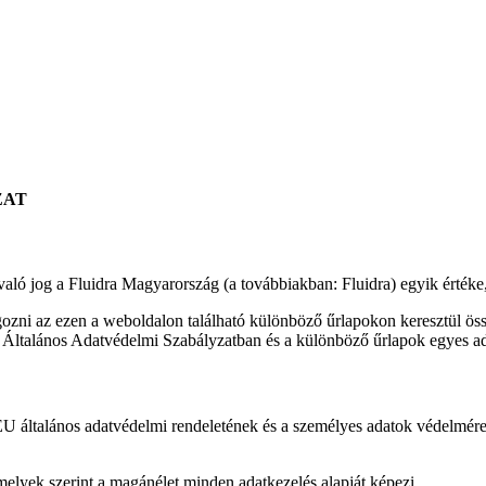
ZAT
ló jog a Fluidra Magyarország (a továbbiakban: Fluidra) egyik értéke,
gozni az ezen a weboldalon található különböző űrlapokon keresztül ös
n Általános Adatvédelmi Szabályzatban és a különböző űrlapok egyes ada
z EU általános adatvédelmi rendeletének és a személyes adatok védelmé
melyek szerint a magánélet minden adatkezelés alapját képezi.