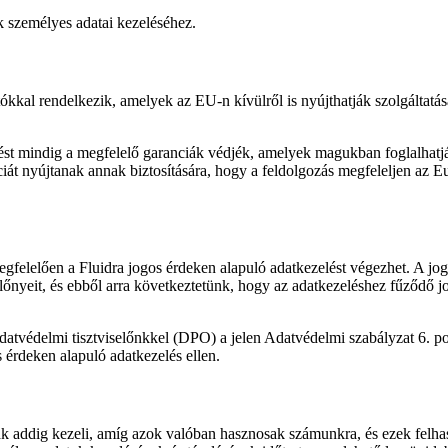
 személyes adatai kezeléséhez.
tókkal rendelkezik, amelyek az EU-n kívülről is nyújthatják szolgáltatá
ést mindig a megfelelő garanciák védjék, amelyek magukban foglalhatjá
ciát nyújtanak annak biztosítására, hogy a feldolgozás megfeleljen a
felelően a Fluidra jogos érdeken alapuló adatkezelést végezhet. A jog
lőnyeit, és ebből arra következtetünk, hogy az adatkezeléshez fűződő jo
Adatvédelmi tisztviselőnkkel (DPO) a jelen Adatvédelmi szabályzat 6. p
érdeken alapuló adatkezelés ellen.
csak addig kezeli, amíg azok valóban hasznosak számunkra, és ezek felh