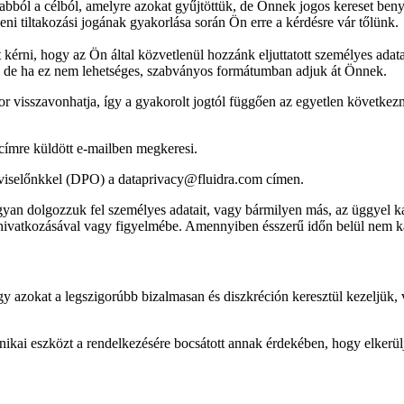
 abból a célból, amelyre azokat gyűjtöttük, de Önnek jogos kereset ben
eni tiltakozási jogának gyakorlása során Ön erre a kérdésre vár tőlünk.
t kérni, hogy az Ön által közvetlenül hozzánk eljuttatott személyes ada
ek, de ha ez nem lehetséges, szabványos formátumban adjuk át Önnek.
kor visszavonhatja, így a gyakorolt jogtól függően az egyetlen követke
címre küldött e-mailben megkeresi.
sztviselőnkkel (DPO) a dataprivacy@fluidra.com címen.
an dolgozzuk fel személyes adatait, vagy bármilyen más, az üggyel ka
hivatkozásával vagy figyelmébe. Amennyiben ésszerű időn belül nem kap
 azokat a legszigorúbb bizalmasan és diszkréción keresztül kezeljük, v
nikai eszközt a rendelkezésére bocsátott annak érdekében, hogy elkerülje