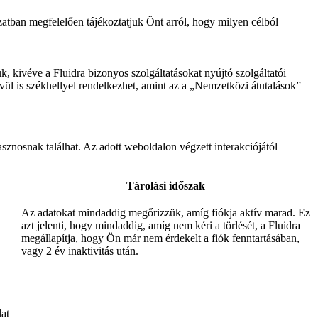
zatban megfelelően tájékoztatjuk Önt arról, hogy milyen célból
 kivéve a Fluidra bizonyos szolgáltatásokat nyújtó szolgáltatói
ül is székhellyel rendelkezhet, amint az a „Nemzetközi átutalások”
asznosnak találhat. Az adott weboldalon végzett interakciójától
Tárolási időszak
Az adatokat mindaddig megőrizzük, amíg fiókja aktív marad. Ez
azt jelenti, hogy mindaddig, amíg nem kéri a törlését, a Fluidra
megállapítja, hogy Ön már nem érdekelt a fiók fenntartásában,
vagy 2 év inaktivitás után.
lat