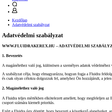
Kezdőlap
Adatvédelmi szabályzat
Adatvédelmi szabályzat
WWW.FLUIDRAKEREX.HU – ADATVÉDELMI SZABÁLY
1. Bevezetés
A magánélethez való jog, különösen a személyes adatok védelméhez va
A szabályzat célja, hogy elmagyarázza, hogyan fogja a Fluidra feldol
és csak olyan célokra dolgozzuk fel, amelyhez Ön hozzájárult, a jele
2. Magánélethez való jog
A Fluidra teljes mértékben elkötelezett amellett, hogy megfeleljen a
csoport számára kiemelt prioritás.
Ezért a Fluidra úgy döntött, hogy bevezeti a következő alapelveket, a