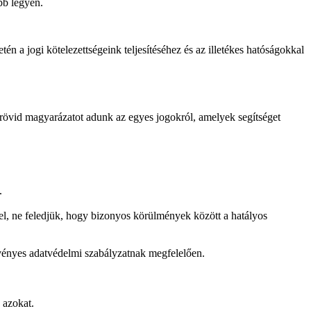
bb legyen.
én a jogi kötelezettségeink teljesítéséhez és az illetékes hatóságokkal
rövid magyarázatot adunk az egyes jogokról, amelyek segítséget
.
pel, ne feledjük, hogy bizonyos körülmények között a hatályos
rvényes adatvédelmi szabályzatnak megfelelően.
 azokat.