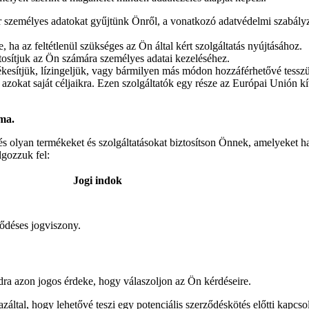
or személyes adatokat gyűjtünk Önről, a vonatkozó adatvédelmi szabály
a az feltétlenül szükséges az Ön által kért szolgáltatás nyújtásához.
tosítjuk az Ön számára személyes adatai kezeléséhez.
sítjük, lízingeljük, vagy bármilyen más módon hozzáférhetővé tesszük,
okat saját céljaikra. Ezen szolgáltatók egy része az Európai Unión kív
ama.
 és olyan termékeket és szolgáltatásokat biztosítson Önnek, amelyeket h
lgozzuk fel:
Jogi indok
ződéses jogviszony.
idra azon jogos érdeke, hogy válaszoljon az Ön kérdéseire.
záltal, hogy lehetővé teszi egy potenciális szerződéskötés előtti kapcso