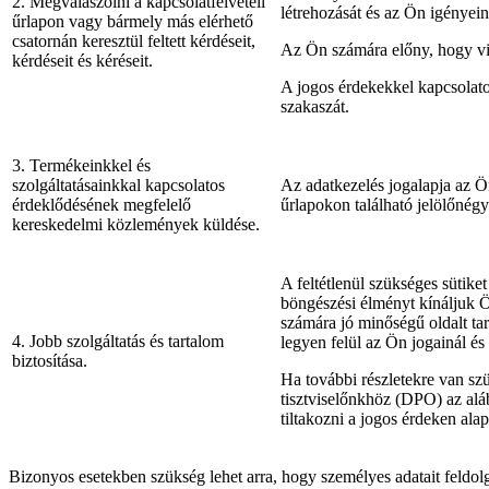
2. Megválaszolni a kapcsolatfelvételi
létrehozását és az Ön igényei
űrlapon vagy bármely más elérhető
csatornán keresztül feltett kérdéseit,
Az Ön számára előny, hogy vil
kérdéseit és kéréseit.
A jogos érdekekkel kapcsolatos
szakaszát.
3. Termékeinkkel és
szolgáltatásainkkal kapcsolatos
Az adatkezelés jogalapja az Ö
érdeklődésének megfelelő
űrlapokon található jelölőnégy
kereskedelmi közlemények küldése.
A feltétlenül szükséges sütike
böngészési élményt kínáljuk 
számára jó minőségű oldalt ta
4. Jobb szolgáltatás és tartalom
legyen felül az Ön jogainál és
biztosítása.
Ha további részletekre van szü
tisztviselőnkhöz (DPO) az alá
tiltakozni a jogos érdeken alap
Bizonyos esetekben szükség lehet arra, hogy személyes adatait feldolg