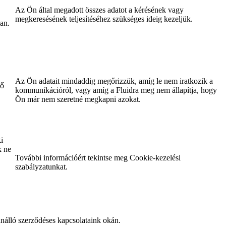
Az Ön által megadott összes adatot a kérésének vagy
megkeresésének teljesítéséhez szükséges ideig kezeljük.
an.
Az Ön adatait mindaddig megőrizzük, amíg le nem iratkozik a
ző
kommunikációról, vagy amíg a Fluidra meg nem állapítja, hogy
Ön már nem szeretné megkapni azokat.
i
k ne
További információért tekintse meg Cookie-kezelési
szabályzatunkat.
nnálló szerződéses kapcsolataink okán.