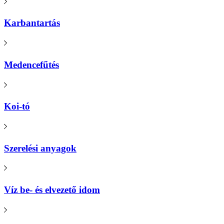
Karbantartás
Medencefűtés
Koi-tó
Szerelési anyagok
Víz be- és elvezető idom