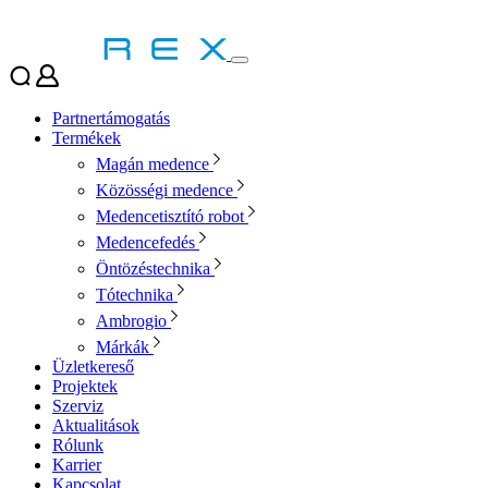
Partnertámogatás
Termékek
Magán medence
Közösségi medence
Medencetisztító robot
Medencefedés
Öntözéstechnika
Tótechnika
Ambrogio
Márkák
Üzletkereső
Projektek
Szerviz
Aktualitások
Rólunk
Karrier
Kapcsolat