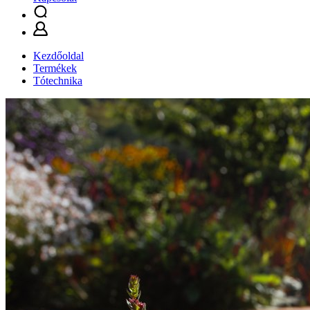
Kezdőoldal
Termékek
Tótechnika