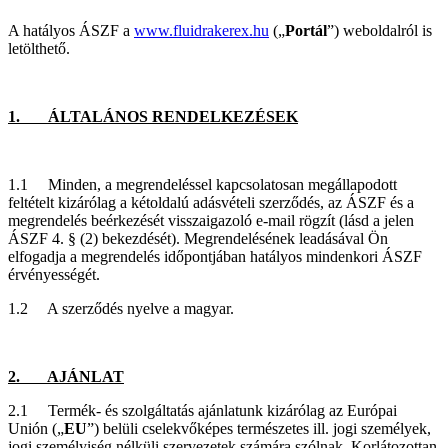
A hatályos ÁSZF a
www.fluidrakerex.hu
(„
Portál
”) weboldalról is
letölthető.
1. ÁLTALÁNOS RENDELKEZÉSEK
1.1 Minden, a megrendeléssel kapcsolatosan megállapodott
feltételt kizárólag a kétoldalú adásvételi szerződés, az ÁSZF és a
megrendelés beérkezését visszaigazoló e-mail rögzít (lásd a jelen
ÁSZF 4. § (2) bekezdését). Megrendelésének leadásával Ön
elfogadja a megrendelés időpontjában hatályos mindenkori ÁSZF
érvényességét.
1.2 A szerződés nyelve a magyar.
2. AJÁNLAT
2.1 Termék- és szolgáltatás ajánlatunk kizárólag az Európai
Unión („
EU
”) belüli cselekvőképes természetes ill. jogi személyek,
jogi személyiség nélküli szervezetek számára szólnak. Korlátozottan