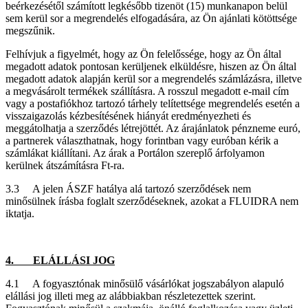
beérkezésétől számított legkésőbb tizenöt (15) munkanapon belül
sem kerül sor a megrendelés elfogadására, az Ön ajánlati kötöttsége
megszűnik.
Felhívjuk a figyelmét, hogy az Ön felelőssége, hogy az Ön által
megadott adatok pontosan kerüljenek elküldésre, hiszen az Ön által
megadott adatok alapján kerül sor a megrendelés számlázásra, illetve
a megvásárolt termékek szállításra. A rosszul megadott e-mail cím
vagy a postafiókhoz tartozó tárhely telítettsége megrendelés esetén a
visszaigazolás kézbesítésének hiányát eredményezheti és
meggátolhatja a szerződés létrejöttét. Az árajánlatok pénzneme euró,
a partnerek választhatnak, hogy forintban vagy euróban kérik a
számlákat kiállítani. Az árak a Portálon szereplő árfolyamon
kerülnek átszámításra Ft-ra.
3.3 A jelen ÁSZF hatálya alá tartozó szerződések nem
minősülnek írásba foglalt szerződéseknek, azokat a FLUIDRA nem
iktatja.
4. ELÁLLÁSI JOG
4.1 A fogyasztónak minősülő vásárlókat jogszabályon alapuló
elállási jog illeti meg az alábbiakban részletezettek szerint.