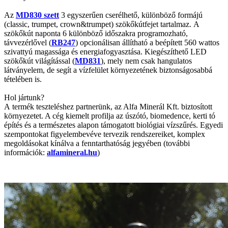
Az
MD830 szett
3 egyszerűen cserélhető, különböző formájú
(classic, trumpet, crown&trumpet) szökőkútfejet tartalmaz. A
szökőkút naponta 6 különböző időszakra programozható,
távvezérlővel (
RB247
) opcionálisan állítható a beépített 560 wattos
szivattyú magassága és energiafogyasztása. Kiegészíthető LED
szökőkút világítással (
MD831
), mely nem csak hangulatos
látványelem, de segít a vízfelület környezetének biztonságosabbá
tételében is.
Hol jártunk?
A termék teszteléshez partnerünk, az Alfa Minerál Kft. biztosított
környezetet. A cég kiemelt profilja az úszótó, biomedence, kerti tó
építés és a természetes alapon támogatott biológiai vízszűrés. Egyedi
szempontokat figyelembevéve tervezik rendszereiket, komplex
megoldásokat kínálva a fenntarthatóság jegyében (további
információk:
alfamineral.hu
)