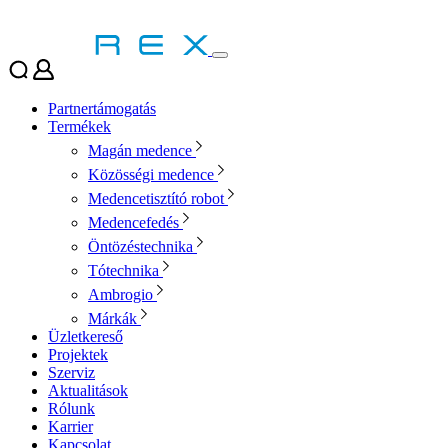
Partnertámogatás
Termékek
Magán medence
Közösségi medence
Medencetisztító robot
Medencefedés
Öntözéstechnika
Tótechnika
Ambrogio
Márkák
Üzletkereső
Projektek
Szerviz
Aktualitások
Rólunk
Karrier
Kapcsolat