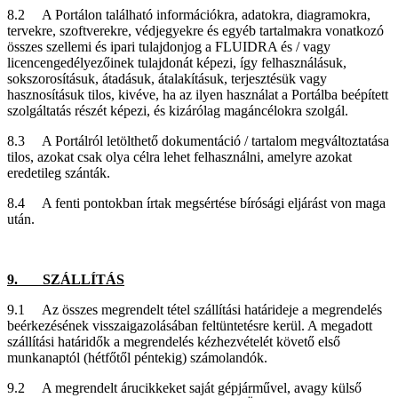
8.2 A Portálon található információkra, adatokra, diagramokra,
tervekre, szoftverekre, védjegyekre és egyéb tartalmakra vonatkozó
összes szellemi és ipari tulajdonjog a FLUIDRA és / vagy
licencengedélyezőinek tulajdonát képezi, így felhasználásuk,
sokszorosításuk, átadásuk, átalakításuk, terjesztésük vagy
hasznosításuk tilos, kivéve, ha az ilyen használat a Portálba beépített
szolgáltatás részét képezi, és kizárólag magáncélokra szolgál.
8.3 A Portálról letölthető dokumentáció / tartalom megváltoztatása
tilos, azokat csak olya célra lehet felhasználni, amelyre azokat
eredetileg szánták.
8.4 A fenti pontokban írtak megsértése bírósági eljárást von maga
után.
9. SZÁLLÍTÁS
9.1 Az összes megrendelt tétel szállítási határideje a megrendelés
beérkezésének visszaigazolásában feltüntetésre kerül. A megadott
szállítási határidők a megrendelés kézhezvételét követő első
munkanaptól (hétfőtől péntekig) számolandók.
9.2 A megrendelt árucikkeket saját gépjárművel, avagy külső