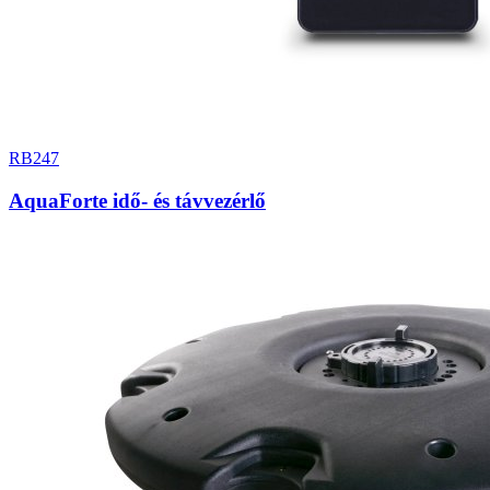
RB247
AquaForte idő- és távvezérlő