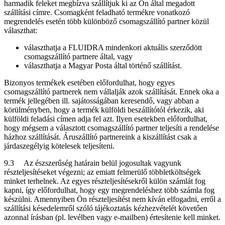
harmadik feleket megbízva szállítjuk ki az Ön által megadott
szállítási címre. Csomagként feladható termékre vonatkozó
megrendelés esetén több különböző csomagszállító partner közül
választhat:
választhatja a FLUIDRA mindenkori aktuális szerződött
csomagszállító partnere által, vagy
választhatja a Magyar Posta által történő szállítást.
Bizonyos termékek esetében előfordulhat, hogy egyes
csomagszállító partnerek nem vállalják azok szállítását. Ennek oka a
termék jellegében ill. sajátosságában keresendő, vagy abban a
körülményben, hogy a termék külföldi beszállítótól érkezik, aki
külföldi feladási címen adja fel azt. Ilyen esetekben előfordulhat,
hogy mégsem a választott csomagszállító partner teljesíti a rendelése
házhoz szállítását. Áruszállító partnereink a kiszállítást csak a
járdaszegélyig kötelesek teljesíteni.
9.3 Az észszerűség határain belül jogosultak vagyunk
részteljesítéseket végezni; az emiatt felmerülő többletköltségek
minket terhelnek. Az egyes részteljesítésekről külön számlát fog
kapni, így előfordulhat, hogy egy megrendeléshez több számla fog
készülni. Amennyiben Ön részteljesítést nem kíván elfogadni, erről a
szállítási késedelemről szóló tájékoztatás kézhezvételét követően
azonnal írásban (pl. levélben vagy e-mailben) értesítenie kell minket.