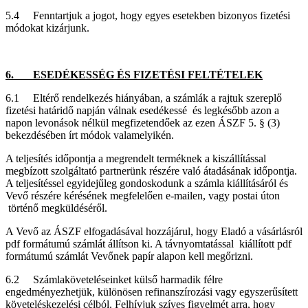
5.4 Fenntartjuk a jogot, hogy egyes esetekben bizonyos fizetési
módokat kizárjunk.
6. ESEDÉKESSÉG ÉS FIZETÉSI FELTÉTELEK
6.1 Eltérő rendelkezés hiányában, a számlák a rajtuk szereplő
fizetési határidő napján válnak esedékessé és legkésőbb azon a
napon levonások nélkül megfizetendőek az ezen ÁSZF 5. § (3)
bekezdésében írt módok valamelyikén.
A teljesítés időpontja a megrendelt terméknek a kiszállítással
megbízott szolgáltató partnerünk részére való átadásának időpontja.
A teljesítéssel egyidejűleg gondoskodunk a számla kiállításáról és
Vevő részére kérésének megfelelően e-mailen, vagy postai úton
történő megküldéséről.
A Vevő az ÁSZF elfogadásával hozzájárul, hogy Eladó a vásárlásról
pdf formátumú számlát állítson ki. A távnyomtatással kiállított pdf
formátumú számlát Vevőnek papír alapon kell megőrizni.
6.2 Számlaköveteléseinket külső harmadik félre
engedményezhetjük, különösen refinanszírozási vagy egyszerűsített
követeléskezelési célból. Felhívjuk szíves figyelmét arra, hogy