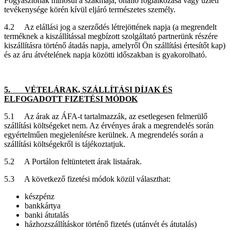
Fogyasztónak minősül a szakmája, önálló foglalkozása vagy üzleti
tevékenysége körén kívül eljáró természetes személy.
4.2 Az elállási jog a szerződés létrejöttének napja (a megrendelt
terméknek a kiszállítással megbízott szolgáltató partnerünk részére
kiszállításra történő átadás napja, amelyről Ön szállítási értesítőt kap)
és az áru átvételének napja közötti időszakban is gyakorolható.
5. VÉTELÁRAK, SZÁLLÍTÁSI DÍJAK ÉS
ELFOGADOTT FIZETÉSI MÓDOK
5.1 Az árak az ÁFA-t tartalmazzák, az esetlegesen felmerülő
szállítási költségeket nem. Az érvényes árak a megrendelés során
egyértelműen megjelenítésre kerülnek. A megrendelés során a
szállítási költségekről is tájékoztatjuk.
5.2 A Portálon feltüntetett árak listaárak.
5.3 A következő fizetési módok közül választhat:
készpénz
bankkártya
banki átutalás
házhozszállításkor történő fizetés (utánvét és átutalás)