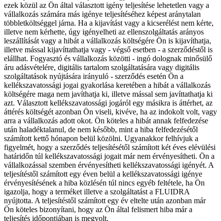
ezek közül az Ön által választott igény teljesítése lehetetlen vagy a
vállalkozás számára más igénye teljesítéséhez képest aránytalan
többletköltséggel járna. Ha a kijavítást vagy a kicserélést nem kérte,
illetve nem kérhette, úgy igényelheti az ellenszolgáltatás arányos
leszállítását vagy a hibát a vállalkozás költségére Ön is kijavíthatja,
illetve mással kijavíttathatja vagy - végső esetben - a szerződéstől is
elállhat. Fogyasztó és vállalkozás közötti - ingó dolognak minősülő
áru adásvételére, digitális tartalom szolgáltatására vagy digitális
szolgáltatások nyújtására irányuló - szerződés esetén Ön a
kellékszavatossági jogai gyakorlása keretében a hibát a vállalkozás
költségére maga nem javíthatja ki, illetve mással sem javíttathatja ki
azt. Választott kellékszavatossági jogáról egy másikra is áttérhet, az
áttérés költségét azonban Ön viseli, kivéve, ha az indokolt volt, vagy
arra a vállalkozás adott okot. Ön köteles a hibát annak felfedezése
után haladéktalanul, de nem később, mint a hiba felfedezésétől
számított kettő hónapon belül közölni. Ugyanakkor felhívjuk a
figyelmét, hogy a szerződés teljesítésétől számított két éves elévülési
határidőn túl kellékszavatossági jogait már nem érvényesítheti. Ön a
vállalkozással szemben érvényesítheti kellékszavatossági igényét. A
teljesítéstől számított egy éven belül a kellékszavatossági igénye
érvényesítésének a hiba közlésén túl nincs egyéb feltétele, ha Ön
igazolja, hogy a terméket illetve a szolgáltatást a FLUIDRA
nyújtotta. A teljesítéstől számított egy év eltelte után azonban már
Ön köteles bizonyítani, hogy az Ön által felismert hiba már a
teljesítés időpontjában is megvolt.