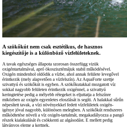
A szökőkút nem csak esztétikus, de hasznos
kiegészítője is a különböző vízfelületeknek.
A tavak egészséges állapota szorosan összefügg vizük
oxigéntartalmával, apró ökoszisztémájuk stabil működésével.
Oxigén mindenhol oldódik a vízbe, ahol annak felülete levegővel
érintkezik (mely alapvetően a vízfelszín). Az AquaForte szettje
szivattyú és szökőkút is egyben. A szökőkutakkal mozgatott víz
sokkal nagyobb felületen érintkezik oxigénnel, a szivattyú
keringtetése pedig a mélyebb rétegeket is eljuttatja a felszínre
miközben az oxigén egyenletes eloszlását is segíti. A halakkal sűrűn
népesített tavak, a vízi növényekkel fedett vízfelületek oxigén-
igénye jóval nagyobb, különösen melegben. A szökőkút rendszeres
működtetése növeli a víz oxigén-tartalmát, megakadályozza a pangó
részek kialakulását és csökkenti az algásodást. E mellett pedig
látványos eleme a kertnek.