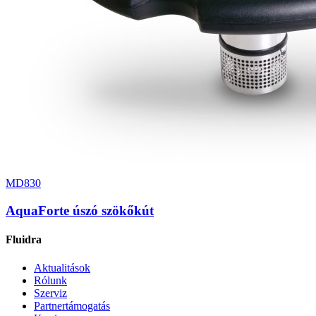
MD830
AquaForte úszó szökőkút
Fluidra
Aktualitások
Rólunk
Szerviz
Partnertámogatás