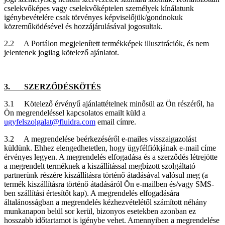
cselekvőképes vagy cselekvőképtelen személyek kínálatunk
igénybevételére csak törvényes képviselőjük/gondnokuk
közreműködésével és hozzájárulásával jogosultak.
2.2 A Portálon megjelenített termékképek illusztrációk, és nem
jelentenek jogilag kötelező ajánlatot.
3. SZERZŐDÉSKÖTÉS
3.1 Kötelező érvényű ajánlattételnek minősül az Ön részéről, ha
Ön megrendeléssel kapcsolatos emailt küld a
ugyfelszolgalat@fluidra.com
email címre.
3.2 A megrendelése beérkezéséről e-mailes visszaigazolást
küldünk. Ehhez elengedhetetlen, hogy ügyfélfiókjának e-mail címe
érvényes legyen. A megrendelés elfogadása és a szerződés létrejötte
a megrendelt terméknek a kiszállítással megbízott szolgáltató
partnerünk részére kiszállításra történő átadásával valósul meg (a
termék kiszállításra történő átadásáról Ön e-mailben és/vagy SMS-
ben szállítási értesítőt kap). A megrendelés elfogadására
általánosságban a megrendelés kézhezvételétől számított néhány
munkanapon belül sor kerül, bizonyos esetekben azonban ez
hosszabb időtartamot is igénybe vehet. Amennyiben a megrendelése