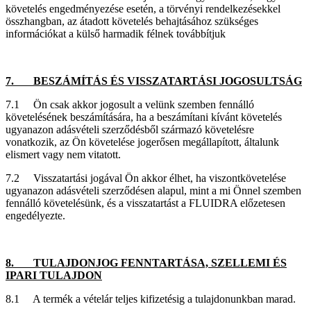
követelés engedményezése esetén, a törvényi rendelkezésekkel
összhangban, az átadott követelés behajtásához szükséges
információkat a külső harmadik félnek továbbítjuk
7. BESZÁMÍTÁS ÉS VISSZATARTÁSI JOGOSULTSÁG
7.1 Ön csak akkor jogosult a velünk szemben fennálló
követelésének beszámítására, ha a beszámítani kívánt követelés
ugyanazon adásvételi szerződésből származó követelésre
vonatkozik, az Ön követelése jogerősen megállapított, általunk
elismert vagy nem vitatott.
7.2 Visszatartási jogával Ön akkor élhet, ha viszontkövetelése
ugyanazon adásvételi szerződésen alapul, mint a mi Önnel szemben
fennálló követelésünk, és a visszatartást a FLUIDRA előzetesen
engedélyezte.
8. TULAJDONJOG FENNTARTÁSA, SZELLEMI ÉS
IPARI TULAJDON
8.1 A termék a vételár teljes kifizetésig a tulajdonunkban marad.