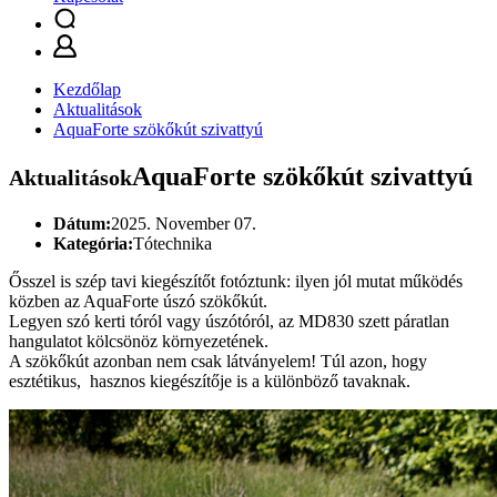
Kezdőlap
Aktualitások
AquaForte szökőkút szivattyú
AquaForte szökőkút szivattyú
Aktualitások
Dátum:
2025. November 07.
Kategória:
Tótechnika
Ősszel is szép tavi kiegészítőt fotóztunk: ilyen jól mutat működés
közben az AquaForte úszó szökőkút.
Legyen szó kerti tóról vagy úszótóról, az MD830 szett páratlan
hangulatot kölcsönöz környezetének.
A szökőkút azonban nem csak látványelem! Túl azon, hogy
esztétikus, hasznos kiegészítője is a különböző tavaknak.