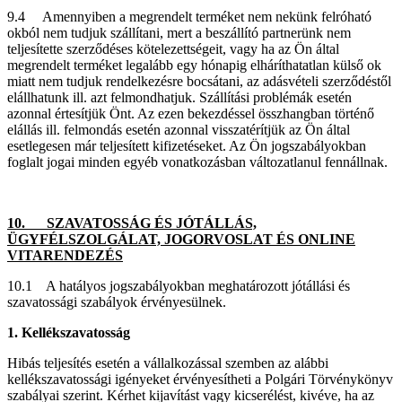
9.4 Amennyiben a megrendelt terméket nem nekünk felróható
okból nem tudjuk szállítani, mert a beszállító partnerünk nem
teljesítette szerződéses kötelezettségeit, vagy ha az Ön által
megrendelt terméket legalább egy hónapig elháríthatatlan külső ok
miatt nem tudjuk rendelkezésre bocsátani, az adásvételi szerződéstől
elállhatunk ill. azt felmondhatjuk. Szállítási problémák esetén
azonnal értesítjük Önt. Az ezen bekezdéssel összhangban történő
elállás ill. felmondás esetén azonnal visszatérítjük az Ön által
esetlegesen már teljesített kifizetéseket. Az Ön jogszabályokban
foglalt jogai minden egyéb vonatkozásban változatlanul fennállnak.
10. SZAVATOSSÁG ÉS JÓTÁLLÁS,
ÜGYFÉLSZOLGÁLAT, JOGORVOSLAT ÉS ONLINE
VITARENDEZÉS
10.1 A hatályos jogszabályokban meghatározott jótállási és
szavatossági szabályok érvényesülnek.
1. Kellékszavatosság
Hibás teljesítés esetén a vállalkozással szemben az alábbi
kellékszavatossági igényeket érvényesítheti a Polgári Törvénykönyv
szabályai szerint. Kérhet kijavítást vagy kicserélést, kivéve, ha az