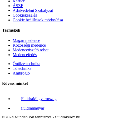
Karrier
ÁSZF
Adatvédelmi Szabályzat
Cookiekezelés
Cookie beállítások módosítása
Termékek
Magán medence
Közösségi medence
Medencetisztító robot
Medencefedés
Öntözéstechnika
Tótechnika
Ambrogio
Kövess minket
FluidraMagyarorszag
fluidramagyar
©2024 Minden jog fenntartva - fluidrakerex.hu