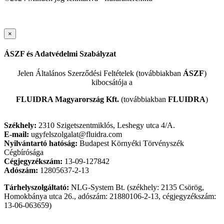
×
ÁSZF és Adatvédelmi Szabályzat
Jelen Általános Szerződési Feltételek (továbbiakban
ÁSZF
)
kibocsátója a
FLUIDRA Magyarország Kft.
(továbbiakban
FLUIDRA
)
Székhely:
2310 Szigetszentmiklós, Leshegy utca 4/A.
E-mail:
ugyfelszolgalat@fluidra.com
Nyilvántartó hatóság:
Budapest Környéki Törvényszék
Cégbírósága
Cégjegyzékszám:
13-09-127842
Adószám:
12805637-2-13
Tárhelyszolgáltató:
NLG-System Bt. (székhely: 2135 Csörög,
Homokbánya utca 26., adószám: 21880106-2-13, cégjegyzékszám:
13-06-063659)