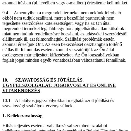
azonnal írásban (pl. levélben vagy e-mailben) értesítenie kell minket.
9.4 Amennyiben a megrendelt terméket nem nekünk felróható
okból nem tudjuk szállítani, mert a beszállító partnerünk nem
teljesítette szerződéses kötelezettségeit, vagy ha az Ön által
megrendelt terméket legalább egy hónapig elháríthatatlan külső ok
miatt nem tudjuk rendelkezésre bocsátani, az adásvételi szerződéstől
elállhatunk ill. azt felmondhatjuk. Szállítási problémák esetén
azonnal értesítjük Önt. Az ezen bekezdéssel összhangban történő
elállás ill. felmondás esetén azonnal visszatérítjük az Ön által
esetlegesen már teljesített kifizetéseket. Az Ön jogszabályokban
foglalt jogai minden egyéb vonatkozásban változatlanul fennállnak.
10. SZAVATOSSÁG ÉS JÓTÁLLÁS,
ÜGYFÉLSZOLGÁLAT, JOGORVOSLAT ÉS ONLINE
VITARENDEZÉS
10.1 A hatályos jogszabályokban meghatározott jótállási és
szavatossági szabályok érvényesülnek.
1. Kellékszavatosság
Hibás teljesítés esetén a vállalkozással szemben az alábbi
kellékszavatossági igényeket érvényesítheti a Polgári Törvénykönyv