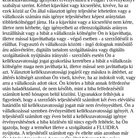
szabályai szerint. Kérhet kijavítást vagy kicserélést, kivéve, ha az
ezek közül az Ön által választott igény teljesítése lehetetlen vagy a
vállalkozás számára más igénye teljesítéséhez képest aránytalan
többletköltséggel járna. Ha a kijavítást vagy a kicserélést nem kérte,
illetve nem kérhette, úgy igényelheti az ellenszolgáltatás arányos
leszállítását vagy a hibát a vállalkozás költségére Ön is kijavíthatja,
illetve mással kijavíttathatja vagy - végső esetben - a szerződéstől is
elállhat. Fogyasztó és vállalkozás közötti - ingó dolognak minősülő
áru adásvételére, digitális tartalom szolgáltatására vagy digitális
szolgáltatások nyújtására irányuló - szerződés esetén Ön a
kellékszavatossági jogai gyakorlása keretében a hibát a vállalkozás
költségére maga nem javíthatja ki, illetve mással sem javíttathatja ki
azt. Választott kellékszavatossági jogáról egy másikra is áttérhet, az
áttérés költségét azonban Ön viseli, kivéve, ha az indokolt volt, vagy
arra a vállalkozás adott okot. Ön köteles a hibát annak felfedezése
után haladéktalanul, de nem később, mint a hiba felfedezésétől
számított kettő hónapon belül közölni. Ugyanakkor felhívjuk a
figyelmét, hogy a szerződés teljesítésétől számított két éves elévülési
határidőn túl kellékszavatossági jogait már nem érvényesítheti. Ön a
vállalkozással szemben érvényesítheti kellékszavatossági igényét. A
teljesítéstől számított egy éven belül a kellékszavatossági igénye
érvényesítésének a hiba közlésén túl nincs egyéb feltétele, ha Ön
igazolja, hogy a terméket illetve a szolgáltatást a FLUIDRA
nyújtotta. A teljesítéstől számított egy év eltelte után azonban már