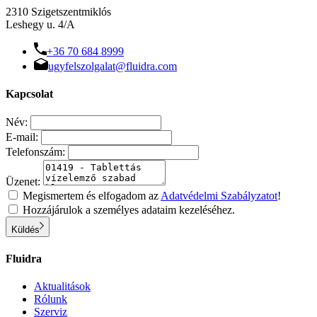
2310 Szigetszentmiklós
Leshegy u. 4/A
+36 70 684 8999
ugyfelszolgalat@fluidra.com
Kapcsolat
Név:
E-mail:
Telefonszám:
Üzenet:
Megismertem és elfogadom az
Adatvédelmi Szabályzatot
!
Hozzájárulok a személyes adataim kezeléséhez.
Küldés
Fluidra
Aktualitások
Rólunk
Szerviz