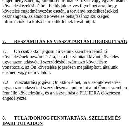
engedményezhetjük, különösen refinanszírozási vagy egyszerűsített
követeléskezelési célból. Felhívjuk szíves figyelmét arra, hogy
követelés engedményezése esetén, a törvényi rendelkezésekkel
összhangban, az átadott követelés behajtásához szükséges
információkat a külső harmadik félnek továbbítjuk
7. BESZÁMÍTÁS ÉS VISSZATARTÁSI JOGOSULTSÁG
7.1 Ön csak akkor jogosult a velünk szemben fennálló
követelésének beszámítására, ha a beszámítani kívánt követelés
ugyanazon adásvételi szerződésből származó követelésre
vonatkozik, az Ön követelése jogerősen megállapított, általunk
elismert vagy nem vitatott.
7.2 Visszatartási jogával Ön akkor élhet, ha viszontkövetelése
ugyanazon adásvételi szerződésen alapul, mint a mi Önnel szemben
fennálló követelésünk, és a visszatartást a FLUIDRA előzetesen
engedélyezte.
8. TULAJDONJOG FENNTARTÁSA, SZELLEMI ÉS
IPARI TULAJDON