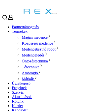
Partnertámogatás
Termékek
Magán medence
Közösségi medence
Medencetisztító robot
Medencefedés
Öntözéstechnika
Tótechnika
Ambrogio
Márkák
Üzletkereső
Projektek
Szerviz
Aktualitások
Rólunk
Karrier
Kapcsolat