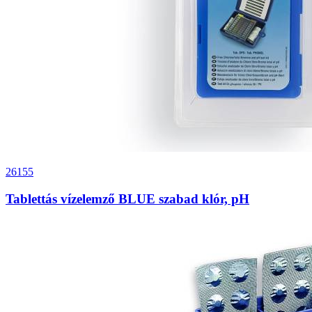
26155
Tablettás vízelemző BLUE szabad klór, pH