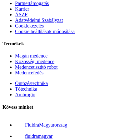
Partnertámogatás
Karrier
ÁSZF
Adatvédelmi Szabályzat
Cookiekezelés
Cookie beállítások módosítása
Termékek
Magán medence
Közösségi medence
Medencetisztító robot
Medencefedés
Öntözéstechnika
Tótechnika
Ambrogio
Kövess minket
FluidraMagyarorszag
fluidramagyar