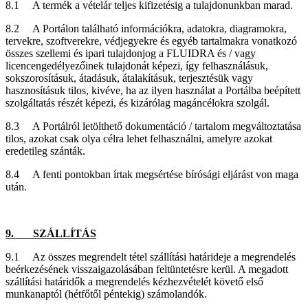
8.1 A termék a vételár teljes kifizetésig a tulajdonunkban marad.
8.2 A Portálon található információkra, adatokra, diagramokra,
tervekre, szoftverekre, védjegyekre és egyéb tartalmakra vonatkozó
összes szellemi és ipari tulajdonjog a FLUIDRA és / vagy
licencengedélyezőinek tulajdonát képezi, így felhasználásuk,
sokszorosításuk, átadásuk, átalakításuk, terjesztésük vagy
hasznosításuk tilos, kivéve, ha az ilyen használat a Portálba beépített
szolgáltatás részét képezi, és kizárólag magáncélokra szolgál.
8.3 A Portálról letölthető dokumentáció / tartalom megváltoztatása
tilos, azokat csak olya célra lehet felhasználni, amelyre azokat
eredetileg szánták.
8.4 A fenti pontokban írtak megsértése bírósági eljárást von maga
után.
9. SZÁLLÍTÁS
9.1 Az összes megrendelt tétel szállítási határideje a megrendelés
beérkezésének visszaigazolásában feltüntetésre kerül. A megadott
szállítási határidők a megrendelés kézhezvételét követő első
munkanaptól (hétfőtől péntekig) számolandók.