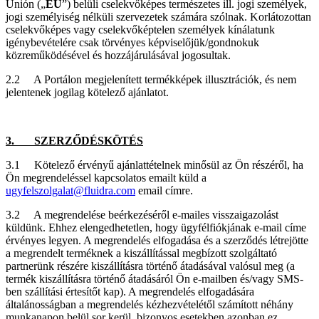
Unión („
EU
”) belüli cselekvőképes természetes ill. jogi személyek,
jogi személyiség nélküli szervezetek számára szólnak. Korlátozottan
cselekvőképes vagy cselekvőképtelen személyek kínálatunk
igénybevételére csak törvényes képviselőjük/gondnokuk
közreműködésével és hozzájárulásával jogosultak.
2.2 A Portálon megjelenített termékképek illusztrációk, és nem
jelentenek jogilag kötelező ajánlatot.
3. SZERZŐDÉSKÖTÉS
3.1 Kötelező érvényű ajánlattételnek minősül az Ön részéről, ha
Ön megrendeléssel kapcsolatos emailt küld a
ugyfelszolgalat@fluidra.com
email címre.
3.2 A megrendelése beérkezéséről e-mailes visszaigazolást
küldünk. Ehhez elengedhetetlen, hogy ügyfélfiókjának e-mail címe
érvényes legyen. A megrendelés elfogadása és a szerződés létrejötte
a megrendelt terméknek a kiszállítással megbízott szolgáltató
partnerünk részére kiszállításra történő átadásával valósul meg (a
termék kiszállításra történő átadásáról Ön e-mailben és/vagy SMS-
ben szállítási értesítőt kap). A megrendelés elfogadására
általánosságban a megrendelés kézhezvételétől számított néhány
munkanapon belül sor kerül, bizonyos esetekben azonban ez