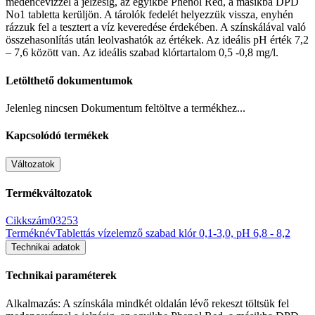
medencevízzel a jelzésig, az egyikbe Phenol Red, a másikba DPD
No1 tabletta kerüljön. A tárolók fedelét helyezzük vissza, enyhén
rázzuk fel a tesztert a víz keveredése érdekében. A színskálával való
összehasonlítás után leolvashatók az értékek. Az ideális pH érték 7,2
– 7,6 között van. Az ideális szabad klórtartalom 0,5 -0,8 mg/l.
Letölthető dokumentumok
Jelenleg nincsen Dokumentum feltöltve a termékhez...
Kapcsolódó termékek
Változatok
Termékváltozatok
Cikkszám
03253
Terméknév
Tablettás vízelemző szabad klór 0,1-3,0, pH 6,8 - 8,2
Technikai adatok
Technikai paraméterek
Alkalmazás: A színskála mindkét oldalán lévő rekeszt töltsük fel