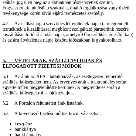
elállási jog illeti meg az alábbiakban részletezettek szerint.
Fogyasztónak minősül a szakmája, önálló foglalkozása vagy üzleti
tevékenysége körén kívül eljáró természetes személy.
4.2 Az elállási jog a szerződés létrejöttének napja (a megrendelt
terméknek a kiszállítással megbízott szolgáltató partnerünk részére
kiszállításra történő átadás napja, amelyről Ön szállítási értesítőt kap)
és az áru átvételének napja közötti időszakban is gyakorolható.
5. VÉTELÁRAK, SZÁLLÍTÁSI DÍJAK ÉS
ELFOGADOTT FIZETÉSI MÓDOK
5.1 Az árak az ÁFA-t tartalmazzák, az esetlegesen felmerülő
szállítási költségeket nem. Az érvényes árak a megrendelés során
egyértelműen megjelenítésre kerülnek. A megrendelés során a
szállítási költségekről is tájékoztatjuk.
5.2 A Portálon feltüntetett árak listaárak.
5.3 A következő fizetési módok közül választhat:
készpénz
bankkártya
banki átutalás