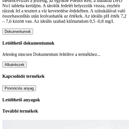
medencevízzel a jelzésig, az egyikbe Phenol Red, a másikba DPD
No1 tabletta kerüljön. A tárolók fedelét helyezzük vissza, enyhén
rázzuk fel a tesztert a víz keveredése érdekében. A színskálával való
összehasonlítás után leolvashatók az értékek. Az ideális pH érték 7,2
– 7,6 között van. Az ideális szabad klórtartalom 0,5 -0,8 mg/l.
Dokumentumok
Letölthető dokumentumok
Jelenleg nincsen Dokumentum feltöltve a termékhez...
Alkatrészek
Kapcsolódó termékek
Promóciós anyag
Letölthető anyagok
További termékek