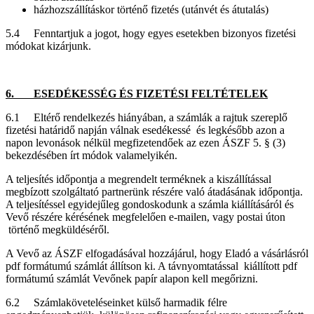
házhozszállításkor történő fizetés (utánvét és átutalás)
5.4 Fenntartjuk a jogot, hogy egyes esetekben bizonyos fizetési
módokat kizárjunk.
6. ESEDÉKESSÉG ÉS FIZETÉSI FELTÉTELEK
6.1 Eltérő rendelkezés hiányában, a számlák a rajtuk szereplő
fizetési határidő napján válnak esedékessé és legkésőbb azon a
napon levonások nélkül megfizetendőek az ezen ÁSZF 5. § (3)
bekezdésében írt módok valamelyikén.
A teljesítés időpontja a megrendelt terméknek a kiszállítással
megbízott szolgáltató partnerünk részére való átadásának időpontja.
A teljesítéssel egyidejűleg gondoskodunk a számla kiállításáról és
Vevő részére kérésének megfelelően e-mailen, vagy postai úton
történő megküldéséről.
A Vevő az ÁSZF elfogadásával hozzájárul, hogy Eladó a vásárlásról
pdf formátumú számlát állítson ki. A távnyomtatással kiállított pdf
formátumú számlát Vevőnek papír alapon kell megőrizni.
6.2 Számlaköveteléseinket külső harmadik félre