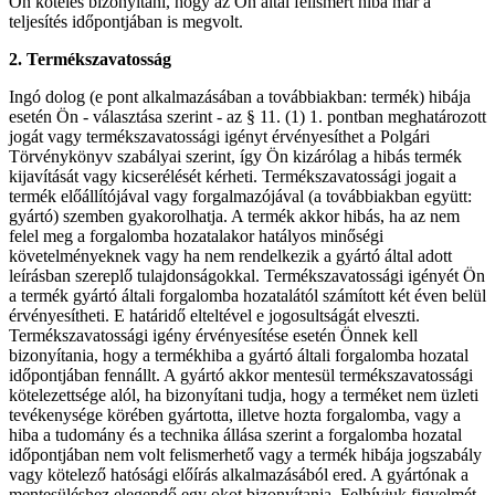
Ön köteles bizonyítani, hogy az Ön által felismert hiba már a
teljesítés időpontjában is megvolt.
2. Termékszavatosság
Ingó dolog (e pont alkalmazásában a továbbiakban: termék) hibája
esetén Ön - választása szerint - az § 11. (1) 1. pontban meghatározott
jogát vagy termékszavatossági igényt érvényesíthet a Polgári
Törvénykönyv szabályai szerint, így Ön kizárólag a hibás termék
kijavítását vagy kicserélését kérheti. Termékszavatossági jogait a
termék előállítójával vagy forgalmazójával (a továbbiakban együtt:
gyártó) szemben gyakorolhatja. A termék akkor hibás, ha az nem
felel meg a forgalomba hozatalakor hatályos minőségi
követelményeknek vagy ha nem rendelkezik a gyártó által adott
leírásban szereplő tulajdonságokkal. Termékszavatossági igényét Ön
a termék gyártó általi forgalomba hozatalától számított két éven belül
érvényesítheti. E határidő elteltével e jogosultságát elveszti.
Termékszavatossági igény érvényesítése esetén Önnek kell
bizonyítania, hogy a termékhiba a gyártó általi forgalomba hozatal
időpontjában fennállt. A gyártó akkor mentesül termékszavatossági
kötelezettsége alól, ha bizonyítani tudja, hogy a terméket nem üzleti
tevékenysége körében gyártotta, illetve hozta forgalomba, vagy a
hiba a tudomány és a technika állása szerint a forgalomba hozatal
időpontjában nem volt felismerhető vagy a termék hibája jogszabály
vagy kötelező hatósági előírás alkalmazásából ered. A gyártónak a
mentesüléshez elegendő egy okot bizonyítania. Felhívjuk figyelmét,