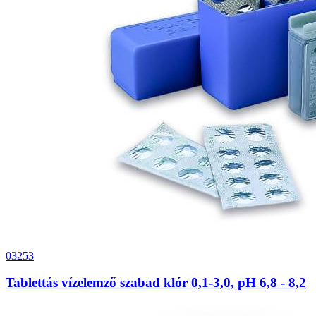
03253
Tablettás vízelemző szabad klór 0,1-3,0, pH 6,8 - 8,2