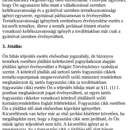
hogy Ön ugyanazon hiba miatt a vállalkozással szemben
kellékszavatossági és a gyártóval szemben termékszavatossági
igényt egyszerre, egymással párhuzamosan is érvényesíthet.
Termékszavatossági igényének eredményes érvényesítése esetén a
kicserélt termékre, illetve a termék javítással érintett részére
vonatkozó kellékszavatossági igényét a továbbiakban már csak a
gyártóval szemben érvényesítheti.
3. Jótállás
Ön hibás teljesítés esetén elsősorban jogszabály, de bizonyos
termékek esetében jótállást keletkeztető jognyilatkozat alapján
jótállási igényt érvényesíthet a Polgári Törvénykönyv szabályai
szerint. A kötelező jótállás alá tartozó tartós fogyasztási cikkek
termékcsoportjainak megnevezéséről szóló miniszteri rendeletben
meghatározott új, tartós fogyasztási cikk (a továbbiakban:
fogyasztási cikk) esetén Ön a teljesítés hibája miatt az §11. (1) 1.
pontban meghatározott jogait érvényesítheti, az egyes tartós
fogyasztási cikkekre vonatkozó kötelező jótállásról szóló
kormányrendeletben foglalt feltételekkel. Fogyasztási cikk esetében
Ön a jótállási idő alatt elsősorban kijavítást igényelhet.
Kicserélésnek van helye már az első javítási kísérletet követően, ha
megállapítást nyer, hogy a fogyasztási cikk nem javítható, és Ön
másik igény teljesítését nem kéri. A kicserélési igényt az is
megalapozza, ha a fogyasztási cikk a jótállási idő alatt három