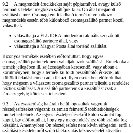
9.2 A megrendelt árucikkeket saját gépjárművel, avagy külső
harmadik feleket megbízva szállítjuk ki az Ön által megadott
szállítási címre. Csomagként feladható termékre vonatkozó
megrendelés esetén több különböző csomagszállító partner közül
választhat:
választhatja a FLUIDRA mindenkori aktuális szerződött
csomagszállító partnere által, vagy
választhatja a Magyar Posta által történő szállítást.
Bizonyos termékek esetében előfordulhat, hogy egyes
csomagszállító partnerek nem vállalják azok szállítását. Ennek oka a
termék jellegében ill. sajátosságában keresendő, vagy abban a
körülményben, hogy a termék külföldi beszállítótól érkezik, aki
külföldi feladási címen adja fel azt. Ilyen esetekben előfordulhat,
hogy mégsem a választott csomagszállító partner teljesíti a rendelése
házhoz szállítását. Áruszállító partnereink a kiszállítást csak a
járdaszegélyig kötelesek teljesíteni.
9.3 Az észszerűség határain belül jogosultak vagyunk
részteljesítéseket végezni; az emiatt felmerülő többletköltségek
minket terhelnek. Az egyes részteljesítésekről külön számlát fog
kapni, így előfordulhat, hogy egy megrendeléshez több számla fog
készülni. Amennyiben Ön részteljesítést nem kíván elfogadni, erről a
szállítási késedelemről szóló tájékoztatás kézhezvételét követően