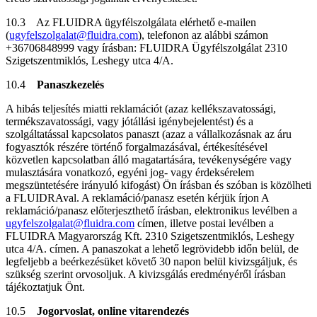
10.3 Az FLUIDRA ügyfélszolgálata elérhető e-mailen
(
ugyfelszolgalat@fluidra.com
), telefonon az alábbi számon
+36706848999 vagy írásban: FLUIDRA Ügyfélszolgálat 2310
Szigetszentmiklós, Leshegy utca 4/A.
10.4
Panaszkezelés
A hibás teljesítés miatti reklamációt (azaz kellékszavatossági,
termékszavatossági, vagy jótállási igénybejelentést) és a
szolgáltatással kapcsolatos panaszt (azaz a vállalkozásnak az áru
fogyasztók részére történő forgalmazásával, értékesítésével
közvetlen kapcsolatban álló magatartására, tevékenységére vagy
mulasztására vonatkozó, egyéni jog- vagy érdeksérelem
megszüntetésére irányuló kifogást) Ön írásban és szóban is közölheti
a FLUIDRAval. A reklamáció/panasz esetén kérjük írjon A
reklamáció/panasz előterjeszthető írásban, elektronikus levélben a
ugyfelszolgalat@fluidra.com
címen, illetve postai levélben a
FLUIDRA Magyarország Kft. 2310 Szigetszentmiklós, Leshegy
utca 4/A. címen. A panaszokat a lehető legrövidebb időn belül, de
legfeljebb a beérkezésüket követő 30 napon belül kivizsgáljuk, és
szükség szerint orvosoljuk. A kivizsgálás eredményéről írásban
tájékoztatjuk Önt.
10.5
Jogorvoslat, online vitarendezés