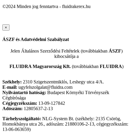
©2024 Minden jog fenntartva - fluidrakerex.hu
×
ÁSZF és Adatvédelmi Szabályzat
Jelen Általános Szerződési Feltételek (továbbiakban
ÁSZF
)
kibocsátója a
FLUIDRA Magyarország Kft.
(továbbiakban
FLUIDRA
)
Székhely:
2310 Szigetszentmiklós, Leshegy utca 4/A.
E-mail:
ugyfelszolgalat@fluidra.com
Nyilvántartó hatóság:
Budapest Környéki Törvényszék
Cégbírósága
Cégjegyzékszám:
13-09-127842
Adószám:
12805637-2-13
Tárhelyszolgáltató:
NLG-System Bt. (székhely: 2135 Csörög,
Homokbánya utca 26., adószám: 21880106-2-13, cégjegyzékszám:
13-06-063659)