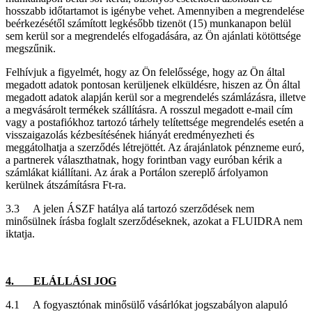
hosszabb időtartamot is igénybe vehet. Amennyiben a megrendelése
beérkezésétől számított legkésőbb tizenöt (15) munkanapon belül
sem kerül sor a megrendelés elfogadására, az Ön ajánlati kötöttsége
megszűnik.
Felhívjuk a figyelmét, hogy az Ön felelőssége, hogy az Ön által
megadott adatok pontosan kerüljenek elküldésre, hiszen az Ön által
megadott adatok alapján kerül sor a megrendelés számlázásra, illetve
a megvásárolt termékek szállításra. A rosszul megadott e-mail cím
vagy a postafiókhoz tartozó tárhely telítettsége megrendelés esetén a
visszaigazolás kézbesítésének hiányát eredményezheti és
meggátolhatja a szerződés létrejöttét. Az árajánlatok pénzneme euró,
a partnerek választhatnak, hogy forintban vagy euróban kérik a
számlákat kiállítani. Az árak a Portálon szereplő árfolyamon
kerülnek átszámításra Ft-ra.
3.3 A jelen ÁSZF hatálya alá tartozó szerződések nem
minősülnek írásba foglalt szerződéseknek, azokat a FLUIDRA nem
iktatja.
4. ELÁLLÁSI JOG
4.1 A fogyasztónak minősülő vásárlókat jogszabályon alapuló