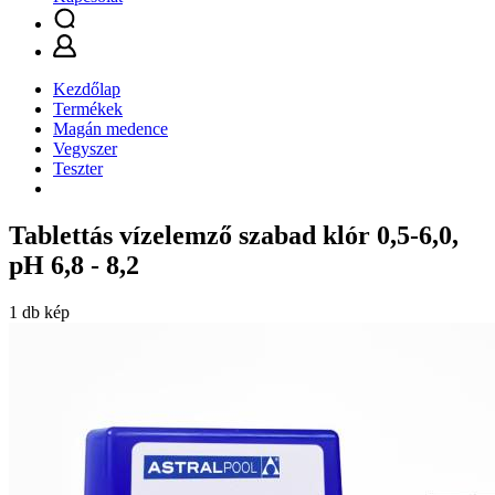
Kezdőlap
Termékek
Magán medence
Vegyszer
Teszter
Tablettás vízelemző szabad klór 0,5-6,0,
pH 6,8 - 8,2
1 db kép