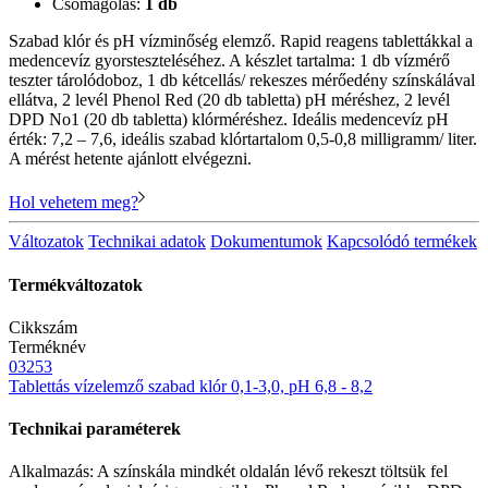
Csomagolás:
1 db
Szabad klór és pH vízminőség elemző. Rapid reagens tablettákkal a
medencevíz gyorsteszteléséhez. A készlet tartalma: 1 db vízmérő
teszter tárolódoboz, 1 db kétcellás/ rekeszes mérőedény színskálával
ellátva, 2 levél Phenol Red (20 db tabletta) pH méréshez, 2 levél
DPD No1 (20 db tabletta) klórméréshez. Ideális medencevíz pH
érték: 7,2 – 7,6, ideális szabad klórtartalom 0,5-0,8 milligramm/ liter.
A mérést hetente ajánlott elvégezni.
Hol vehetem meg?
Változatok
Technikai adatok
Dokumentumok
Kapcsolódó termékek
Termékváltozatok
Cikkszám
Terméknév
03253
Tablettás vízelemző szabad klór 0,1-3,0, pH 6,8 - 8,2
Technikai paraméterek
Alkalmazás: A színskála mindkét oldalán lévő rekeszt töltsük fel