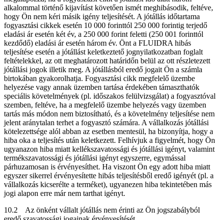
alkalommal történő kijavítást követően ismét meghibásodik, feltéve,
hogy Ön nem kéri másik igény teljesítését. A jótállás időtartama
fogyasztási cikkek esetén 10 000 forinttól 250 000 forintig terjedő
eladási ár esetén két év, a 250 000 forint feletti (250 001 forinttól
kezdődő) eladási ár esetén három év. Önt a FLUIDRA hibás
teljesítése esetén a jótállást keletkeztető jognyilatkozatban foglalt
feltételekkel, az ott meghatározott határidőn belül az ott részletezett
jótállási jogok illetik meg. A jótállásból eredő jogait Ön a számla
birtokában gyakorolhatja. Fogyasztási cikk megfelelő üzembe
helyezése vagy annak üzemben tartása érdekében támaszthatók
speciális követelmények (pl. időszakos felülvizsgálat) a fogyasztóval
szemben, feltéve, ha a megfelelő üzembe helyezés vagy üzemben
tartás más módon nem biztosítható, és a követelmény teljesítése nem
jelent aránytalan terhet a fogyasztó számára. A vállalkozás jótállási
kötelezettsége alól abban az esetben mentesül, ha bizonyítja, hogy a
hiba oka a teljesítés után keletkezett. Felhívjuk a figyelmét, hogy Ön
ugyanazon hiba miatt kellékszavatossági és jótállási igényt, valamint
termékszavatossági és jótállási igényt egyszerre, egymással
párhuzamosan is érvényesíthet. Ha viszont Ön egy adott hiba miatt
egyszer sikerrel érvényesítette hibás teljesítésből eredő igényét (pl. a
vállalkozás kicserélte a terméket), ugyanezen hiba tekintetében más
jogi alapon erre már nem tarthat igényt.
10.2 Az önként vállalt jótállás nem érinti az Ön jogszabályból
eredő szavatossági jogainak érvényesítését.