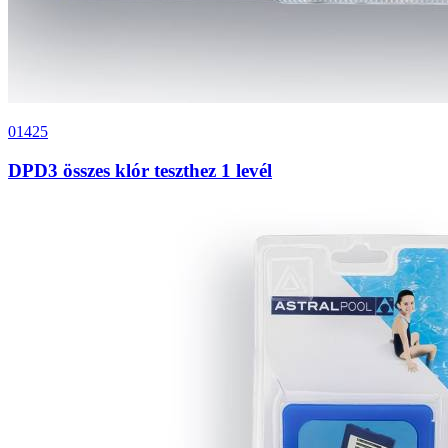
01425
DPD3 összes klór teszthez 1 levél