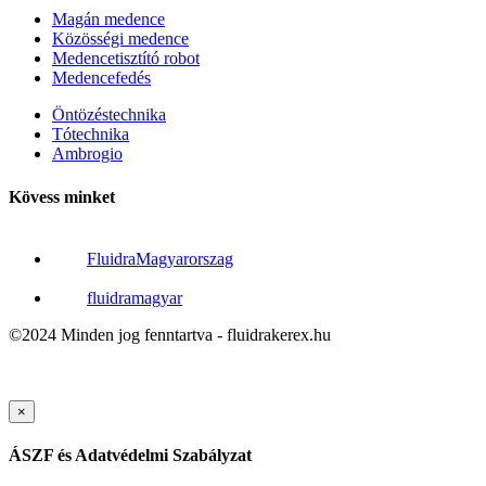
Magán medence
Közösségi medence
Medencetisztító robot
Medencefedés
Öntözéstechnika
Tótechnika
Ambrogio
Kövess minket
FluidraMagyarorszag
fluidramagyar
©2024 Minden jog fenntartva - fluidrakerex.hu
×
ÁSZF és Adatvédelmi Szabályzat