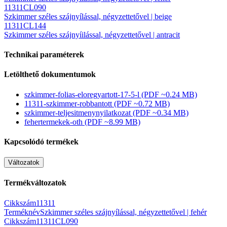
11311CL090
Szkimmer széles szájnyílással, négyzettetővel | beige
11311CL144
Szkimmer széles szájnyíilással, négyzettetővel | antracit
Technikai paraméterek
Letölthető dokumentumok
szkimmer-folias-eloregyartott-17-5-l
(PDF ~0.24 MB)
11311-szkimmer-robbantott
(PDF ~0.72 MB)
szkimmer-teljesitmenynyilatkozat
(PDF ~0.34 MB)
fehertermekek-oth
(PDF ~8.99 MB)
Kapcsolódó termékek
Változatok
Termékváltozatok
Cikkszám
11311
Terméknév
Szkimmer széles szájnyílással, négyzettetővel | fehér
Cikkszám
11311CL090