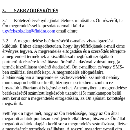
3. SZERZŐDÉSKÖTÉS
3.1 Kötelező érvényű ajánlattételnek minősül az Ön részéről, ha
Ön megrendeléssel kapcsolatos emailt küld a
ugyfelszolgalat@fluidra.com
email címre.
3.2 A megrendelése beérkezéséről e-mailes visszaigazolást
küldünk. Ehhez elengedhetetlen, hogy ügyfélfiókjának e-mail címe
érvényes legyen. A megrendelés elfogadása és a szerződés létrejötte
a megrendelt terméknek a kiszállítással megbízott szolgáltató
partnerünk részére kiszállításra történő átadásával valósul meg (a
termék kiszállításra történő átadásáról Ön e-mailben és/vagy SMS-
ben szállítási értesítőt kap). A megrendelés elfogadására
általánosságban a megrendelés kézhezvételétől számított néhány
munkanapon belül sor kerül, bizonyos esetekben azonban ez
hosszabb időtartamot is igénybe vehet. Amennyiben a megrendelése
beérkezésétől számított legkésőbb tizenöt (15) munkanapon belül
sem kerül sor a megrendelés elfogadására, az Ön ajánlati kötöttsége
megszűnik.
Felhívjuk a figyelmét, hogy az Ön felelőssége, hogy az Ön által
megadott adatok pontosan kerüljenek elküldésre, hiszen az Ön által
megadott adatok alapján kerül sor a megrendelés számlázásra, illetve
a megvásárolt termékek szállításra. A rosszul megadott e-mail cím