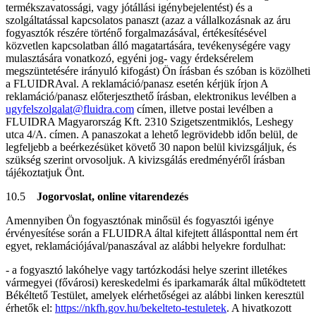
termékszavatossági, vagy jótállási igénybejelentést) és a
szolgáltatással kapcsolatos panaszt (azaz a vállalkozásnak az áru
fogyasztók részére történő forgalmazásával, értékesítésével
közvetlen kapcsolatban álló magatartására, tevékenységére vagy
mulasztására vonatkozó, egyéni jog- vagy érdeksérelem
megszüntetésére irányuló kifogást) Ön írásban és szóban is közölheti
a FLUIDRAval. A reklamáció/panasz esetén kérjük írjon A
reklamáció/panasz előterjeszthető írásban, elektronikus levélben a
ugyfelszolgalat@fluidra.com
címen, illetve postai levélben a
FLUIDRA Magyarország Kft. 2310 Szigetszentmiklós, Leshegy
utca 4/A. címen. A panaszokat a lehető legrövidebb időn belül, de
legfeljebb a beérkezésüket követő 30 napon belül kivizsgáljuk, és
szükség szerint orvosoljuk. A kivizsgálás eredményéről írásban
tájékoztatjuk Önt.
10.5
Jogorvoslat, online vitarendezés
Amennyiben Ön fogyasztónak minősül és fogyasztói igénye
érvényesítése során a FLUIDRA által kifejtett állásponttal nem ért
egyet, reklamációjával/panaszával az alábbi helyekre fordulhat:
- a fogyasztó lakóhelye vagy tartózkodási helye szerint illetékes
vármegyei (fővárosi) kereskedelmi és iparkamarák által működtetett
Békéltető Testület, amelyek elérhetőségei az alábbi linken keresztül
érhetők el:
https://nkfh.gov.hu/bekelteto-testuletek
. A hivatkozott