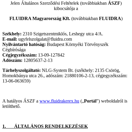
Jelen Általános Szerződési Feltételek (továbbiakban
ÁSZF
)
kibocsátója a
FLUIDRA Magyarország Kft.
(továbbiakban
FLUIDRA
)
Székhely:
2310 Szigetszentmiklós, Leshegy utca 4/A.
E-mail:
ugyfelszolgalat@fluidra.com
Nyilvántartó hatóság:
Budapest Környéki Törvényszék
Cégbírósága
Cégjegyzékszám:
13-09-127842
Adószám:
12805637-2-13
Tárhelyszolgáltató:
NLG-System Bt. (székhely: 2135 Csörög,
Homokbánya utca 26., adószám: 21880106-2-13, cégjegyzékszám:
13-06-063659)
A hatályos ÁSZF a
www.fluidrakerex.hu
(„
Portál
”) weboldalról is
letölthető.
1. ÁLTALÁNOS RENDELKEZÉSEK