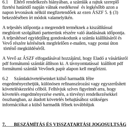
6.1 Eltérő rendelkezés hiányában, a számlák a rajtuk szereplő
fizetési határidő napján válnak esedékessé és legkésőbb azon a
napon levonások nélkül megfizetendőek az ezen ÁSZF 5. § (3)
bekezdésében írt módok valamelyikén.
A teljesítés időpontja a megrendelt terméknek a kiszállítással
megbízott szolgáltató partnerünk részére való átadásának időpontja.
A teljesítéssel egyidejűleg gondoskodunk a számla kiállításáról és
Vevő részére kérésének megfelelően e-mailen, vagy postai úton
történő megküldéséről.
A Vevő az ÁSZF elfogadásával hozzájárul, hogy Eladó a vásárlásról
pdf formátumú számlát állítson ki. A távnyomtatással kiállított pdf
formátumú számlát Vevőnek papír alapon kell megőrizni.
6.2 Számlaköveteléseinket külső harmadik félre
engedményezhetjük, különösen refinanszírozási vagy egyszerűsített
követeléskezelési célból. Felhívjuk szíves figyelmét arra, hogy
követelés engedményezése esetén, a törvényi rendelkezésekkel
összhangban, az átadott követelés behajtásához szükséges
információkat a külső harmadik félnek továbbítjuk
7. BESZÁMÍTÁS ÉS VISSZATARTÁSI JOGOSULTSÁG