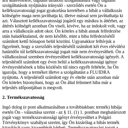
áru adásvételére, digitális tartalom szolgáltatására vagy digitális
szolgáltatások nyújtására irányuló - szerződés esetén Ön a
kellékszavatossági jogai gyakorlása keretében a hibát a vállalkozás
költségére maga nem javíthatja ki, illetve mással sem javíttathatja ki
azt. Választott kellékszavatossági jogáról egy másikra is áttérhet, az
áttérés költségét azonban Ön viseli, kivéve, ha az indokolt volt, vagy
arra a vállalkozás adott okot. Ön köteles a hibát annak felfedezése
után haladéktalanul, de nem később, mint a hiba felfedezésétől
számított kettő hónapon belül közölni. Ugyanakkor felhívjuk a
figyelmét, hogy a szerződés teljesítésétől számított két éves elévülési
határidőn túl kellékszavatossági jogait már nem érvényesítheti. Ön a
vállalkozással szemben érvényesítheti kellékszavatossági igényét. A
teljesítéstől számított egy éven belül a kellékszavatossági igénye
érvényesítésének a hiba közlésén túl nincs egyéb feltétele, ha Ön
igazolja, hogy a terméket illetve a szolgáltatást a FLUIDRA
nyújtotta. A teljesítéstől számított egy év eltelte után azonban már
Ön köteles bizonyítani, hogy az Ön által felismert hiba már a
teljesítés időpontjában is megvolt.
2. Termékszavatosság
Ingó dolog (e pont alkalmazásában a továbbiakban: termék) hibája
esetén Ön - választása szerint - az § 11. (1) 1. pontban meghatározott
jogát vagy termékszavatossági igényt érvényesíthet a Polgári
Törvénykönyv szabályai szerint, így Ön kizárólag a hibás termék
kijavítását vagy kicserélését kérheti. Termékszavatossági jogait a