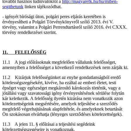
további hasznos tudnivalókról a
http://magyarefk.hu/hu/miben-
segithetunk
linken tájékozódhat.
- igényét bírósági úton, polgári peres eljárás keretében is
érvényesítheti a Polgári Törvénykönyvről szóló 2013. évi V.
törvény, valamint a Polgári Perrendtartásról szóló 2016. évi CXXX.
törvény rendelkezései szerint.
11. FELELŐSSÉG
11.1 A jogi előírásoknak megfelelően vállalunk felelősséget,
amennyiben a felelősséget a következő rendelkezések nem zárják ki.
11.2 Kizárjuk felelősségünket az enyhe gondatlanságból eredő
kötelességszegésekért, kivéve, ha ezáltal az emberi életet, testi
épséget vagy egészséget megkárosító károkozás történik, vagy a
jótállási vagy szavatossági igény érvényesítésének sérülése folytán
kár keletkezik. A felelősség ilyetén kizárása nem vonatkozik azon
kötelezettségeink megsértésére, amelyek teljesítése a szerződés
megfelelő végrehajtásának alapfeltétele, és amelyeknek betartását
Ön szokásosan elvárhatja (lényeges szerződéses kötelezettségek).
11.3 A jelen 11. § előírásai a teljesítési segédeink
kötelezettségszegéseire is vonatkoznak.