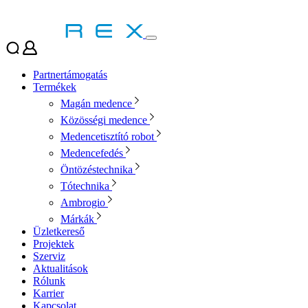
Partnertámogatás
Termékek
Magán medence
Közösségi medence
Medencetisztító robot
Medencefedés
Öntözéstechnika
Tótechnika
Ambrogio
Márkák
Üzletkereső
Projektek
Szerviz
Aktualitások
Rólunk
Karrier
Kapcsolat