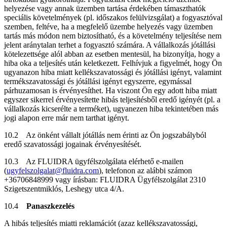
helyezése vagy annak üzemben tartása érdekében támaszthatók
speciális követelmények (pl. időszakos felülvizsgálat) a fogyasztóval
szemben, feltéve, ha a megfelelő üzembe helyezés vagy üzemben
tartás más módon nem biztosítható, és a követelmény teljesítése nem
jelent aránytalan terhet a fogyasztó számára. A vállalkozás jótállási
kötelezettsége alól abban az esetben mentesül, ha bizonyítja, hogy a
hiba oka a teljesítés után keletkezett. Felhívjuk a figyelmét, hogy Ön
ugyanazon hiba miatt kellékszavatossági és jótállási igényt, valamint
termékszavatossági és jótállási igényt egyszerre, egymással
párhuzamosan is érvényesíthet. Ha viszont Ön egy adott hiba miatt
egyszer sikerrel érvényesítette hibás teljesítésből eredő igényét (pl. a
vállalkozás kicserélte a terméket), ugyanezen hiba tekintetében más
jogi alapon erre már nem tarthat igényt.
10.2 Az önként vállalt jótállás nem érinti az Ön jogszabályból
eredő szavatossági jogainak érvényesítését.
10.3 Az FLUIDRA ügyfélszolgálata elérhető e-mailen
(
ugyfelszolgalat@fluidra.com
), telefonon az alábbi számon
+36706848999 vagy írásban: FLUIDRA Ügyfélszolgálat 2310
Szigetszentmiklós, Leshegy utca 4/A.
10.4
Panaszkezelés
A hibás teljesítés miatti reklamációt (azaz kellékszavatossági,