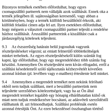
Bizonyos termékek esetében előfordulhat, hogy egyes
csomagszállító partnerek nem vállalják azok szállítását. Ennek oka a
termék jellegében ill. sajátosságában keresendő, vagy abban a
körülményben, hogy a termék külföldi beszállítótól érkezik, aki
külföldi feladási címen adja fel azt. Ilyen esetekben előfordulhat,
hogy mégsem a választott csomagszállító partner teljesíti a rendelése
házhoz szállítását. Áruszállító partnereink a kiszállítást csak a
járdaszegélyig kötelesek teljesíteni.
9.3 Az észszerűség határain belül jogosultak vagyunk
részteljesítéseket végezni; az emiatt felmerülő többletköltségek
minket terhelnek. Az egyes részteljesítésekről külön számlát fog
kapni, így előfordulhat, hogy egy megrendeléshez több számla fog
készülni. Amennyiben Ön részteljesítést nem kíván elfogadni, erről a
szállítási késedelemről szóló tájékoztatás kézhezvételét követően
azonnal írásban (pl. levélben vagy e-mailben) értesítenie kell minket.
9.4 Amennyiben a megrendelt terméket nem nekünk felróható
okból nem tudjuk szállítani, mert a beszállító partnerünk nem
teljesítette szerződéses kötelezettségeit, vagy ha az Ön által
megrendelt terméket legalább egy hónapig elháríthatatlan külső ok
miatt nem tudjuk rendelkezésre bocsátani, az adásvételi szerződéstől
elállhatunk ill. azt felmondhatjuk. Szállítási problémák esetén
azonnal értesítjük Önt. Az ezen bekezdéssel összhangban történő