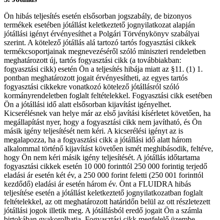
Ön hibás teljesítés esetén elsősorban jogszabály, de bizonyos
termékek esetében jótállást keletkeztető jognyilatkozat alapján
jótállási igényt érvényesíthet a Polgári Törvénykönyv szabályai
szerint. A kötelező jótállás alá tartozó tartós fogyasztási cikkek
termékcsoportjainak megnevezéséről szóló miniszteri rendeletben
meghatározott új, tartós fogyasztási cikk (a továbbiakban:
fogyasztási cikk) esetén Ön a teljesítés hibája miatt az §11. (1) 1.
pontban meghatározott jogait érvényesítheti, az egyes tartós
fogyasztási cikkekre vonatkozó kötelező jótállásról szóló
kormányrendeletben foglalt feltételekkel. Fogyasztási cikk esetében
Ön a jótállási idő alatt elsősorban kijavítást igényelhet.
Kicserélésnek van helye már az első javítási kísérletet követően, ha
megállapítást nyer, hogy a fogyasztási cikk nem javítható, és Ön
másik igény teljesítését nem kéri. A kicserélési igényt az is
megalapozza, ha a fogyasztási cikk a jótállási idő alatt három
alkalommal történő kijavítást követően ismét meghibásodik, feltéve,
hogy Ön nem kéri másik igény teljesítését. A jótállás időtartama
fogyasztási cikkek esetén 10 000 forinttól 250 000 forintig terjedő
eladási ár esetén két év, a 250 000 forint feletti (250 001 forinttól
kezdődő) eladási ár esetén három év. Önt a FLUIDRA hibás
teljesítése esetén a jótállást keletkeztető jognyilatkozatban foglalt
feltételekkel, az ott meghatározott határidőn belül az ott részletezett
jótállási jogok illetik meg. A jótállásból eredő jogait Ön a számla
birtokában gyakorolhatja. Fogyasztási cikk megfelelő üzembe