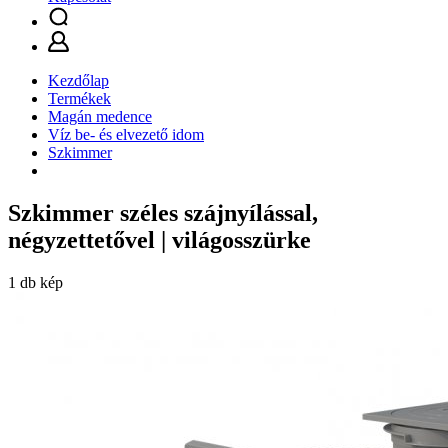
Kezdőlap
Termékek
Magán medence
Víz be- és elvezető idom
Szkimmer
Szkimmer széles szájnyílással,
négyzettetővel | világosszürke
1 db kép