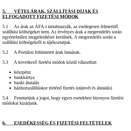
5. VÉTELÁRAK, SZÁLLÍTÁSI DÍJAK ÉS
ELFOGADOTT FIZETÉSI MÓDOK
5.1 Az árak az ÁFA-t tartalmazzák, az esetlegesen felmerülő
szállítási költségeket nem. Az érvényes árak a megrendelés során
egyértelműen megjelenítésre kerülnek. A megrendelés során a
szállítási költségekről is tájékoztatjuk.
5.2 A Portálon feltüntetett árak listaárak.
5.3 A következő fizetési módok közül választhat:
készpénz
bankkártya
banki átutalás
házhozszállításkor történő fizetés (utánvét és átutalás)
5.4 Fenntartjuk a jogot, hogy egyes esetekben bizonyos fizetési
módokat kizárjunk.
6. ESEDÉKESSÉG ÉS FIZETÉSI FELTÉTELEK