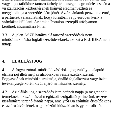
vagy a postafiókhoz tartozó tárhely telítettsége megrendelés esetén a
visszaigazolás kézbesítésének hiányát eredményezheti és
meggátolhatja a szerződés létrejöttét. Az árajánlatok pénzneme euró,
a partnerek választhatnak, hogy forintban vagy euróban kérik a
számlákat kiállítani. Az árak a Portálon szereplő árfolyamon
kerülnek átszámításra Ft-ra.
3.3 A jelen ÁSZF hatálya alá tartozó szerződések nem
minősülnek írásba foglalt szerződéseknek, azokat a FLUIDRA nem
iktatja.
4. ELÁLLÁSI JOG
4.1 A fogyasztónak minősülő vásárlókat jogszabályon alapuló
elállási jog illeti meg az alábbiakban részletezettek szerint.
Fogyasztónak minősül a szakmája, önálló foglalkozása vagy üzleti
tevékenysége körén kívül eljáró természetes személy.
4.2 Az elállási jog a szerződés létrejöttének napja (a megrendelt
terméknek a kiszállítással megbízott szolgáltató partnerünk részére
kiszállításra történő átadás napja, amelyről Ön szállítási értesítőt kap)
és az áru átvételének napja közötti időszakban is gyakorolható.