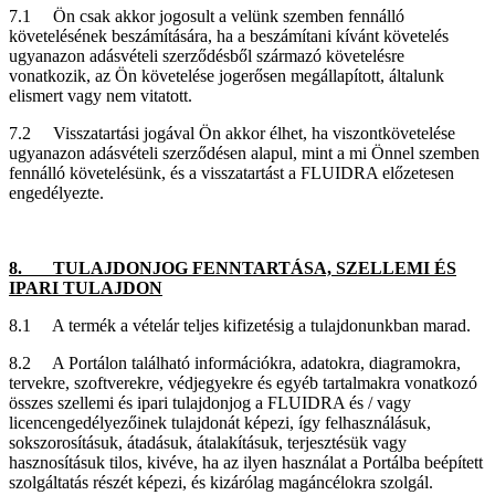
7.1 Ön csak akkor jogosult a velünk szemben fennálló
követelésének beszámítására, ha a beszámítani kívánt követelés
ugyanazon adásvételi szerződésből származó követelésre
vonatkozik, az Ön követelése jogerősen megállapított, általunk
elismert vagy nem vitatott.
7.2 Visszatartási jogával Ön akkor élhet, ha viszontkövetelése
ugyanazon adásvételi szerződésen alapul, mint a mi Önnel szemben
fennálló követelésünk, és a visszatartást a FLUIDRA előzetesen
engedélyezte.
8. TULAJDONJOG FENNTARTÁSA, SZELLEMI ÉS
IPARI TULAJDON
8.1 A termék a vételár teljes kifizetésig a tulajdonunkban marad.
8.2 A Portálon található információkra, adatokra, diagramokra,
tervekre, szoftverekre, védjegyekre és egyéb tartalmakra vonatkozó
összes szellemi és ipari tulajdonjog a FLUIDRA és / vagy
licencengedélyezőinek tulajdonát képezi, így felhasználásuk,
sokszorosításuk, átadásuk, átalakításuk, terjesztésük vagy
hasznosításuk tilos, kivéve, ha az ilyen használat a Portálba beépített
szolgáltatás részét képezi, és kizárólag magáncélokra szolgál.