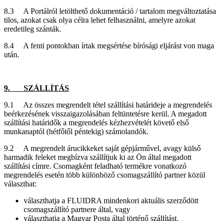
8.3 A Portálról letölthető dokumentáció / tartalom megváltoztatása
tilos, azokat csak olya célra lehet felhasználni, amelyre azokat
eredetileg szánták.
8.4 A fenti pontokban írtak megsértése bírósági eljárást von maga
után.
9. SZÁLLÍTÁS
9.1 Az összes megrendelt tétel szállítási határideje a megrendelés
beérkezésének visszaigazolásában feltüntetésre kerül. A megadott
szállítási határidők a megrendelés kézhezvételét követő első
munkanaptól (hétfőtől péntekig) számolandók.
9.2 A megrendelt árucikkeket saját gépjárművel, avagy külső
harmadik feleket megbízva szállítjuk ki az Ön által megadott
szállítási címre. Csomagként feladható termékre vonatkozó
megrendelés esetén több különböző csomagszállító partner közül
választhat:
választhatja a FLUIDRA mindenkori aktuális szerződött
csomagszállító partnere által, vagy
választhatja a Magyar Posta által történő szállítást.