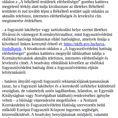
oldalon a „A békéltető testületek elérhetőségei” gombra kattinva
megjelenő térkép alatt tudja kiválasztani az illetékes Békéltető
testületet és tud tovább lépni a Békéltető testület saját oldalára az
aktuális telefonos, internetes elérhetőségek és levelezési cím
megismerése érdekében.
- a fogyasztó lakóhelye vagy tartózkodási helye szerint illetékes
fővárosi és vármegyei Kormányhivatalhoz, mint fogyasztóvédelmi
elsőfokú hatósági feladatokat ellátó hatósághoz, amelyek listája a
következő linken keresztül érhető el:
https://nkfh.gov.hu/hova-
fordulhatok
. A hivatkozott oldalon a „A fogyasztóvédelmi hatóság
elérhetőségei” gombra kattintva megnyíló táblázatban találja a
Kormányhivatalok aktuális telefonos, internetes elérhetőségét és
levelezési címét. A beadvány elbírálását követően az elsőfokú
fogyasztóvédelmi hatóság dönt a fogyasztóvédelmi eljárás
lefolytatásáról.
- határon átnyúló egyedi fogyasztói reklamációjának/panaszának
(azaz, ha a fogyasztó lakóhelye és a kereskedő székhelye különböző
országban, de valamelyik uniós tagállamban, Izlandon, az Egyesült
Királyságban vagy Norvégiában található) rendezéséhez igénybe
veheti – a bírósági vitarendezést megelőzően – a Nemzeti
Kereskedelmi és Fogyasztóvédelmi Hatóság szervezetén belül
működő Európai Fogyasztói Központ ingyenes segítségét,
közreműködését. A beadvány benyújtásának módjáról, valamint