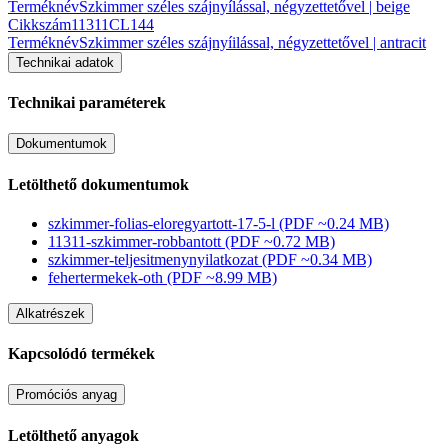
Terméknév
Szkimmer széles szájnyílással, négyzettetővel | beige
Cikkszám
11311CL144
Terméknév
Szkimmer széles szájnyíilással, négyzettetővel | antracit
Technikai adatok
Technikai paraméterek
Dokumentumok
Letölthető dokumentumok
szkimmer-folias-eloregyartott-17-5-l
(PDF ~0.24 MB)
11311-szkimmer-robbantott
(PDF ~0.72 MB)
szkimmer-teljesitmenynyilatkozat
(PDF ~0.34 MB)
fehertermekek-oth
(PDF ~8.99 MB)
Alkatrészek
Kapcsolódó termékek
Promóciós anyag
Letölthető anyagok