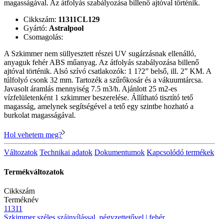
magasságával. Az átfolyás szabályozása billenő ajtóval történik.
Cikkszám:
11311CL129
Gyártó:
Astralpool
Csomagolás:
A Szkimmer nem süllyesztett részei UV sugárzásnak ellenálló,
anyaguk fehér ABS műanyag. Az átfolyás szabályozása billenő
ajtóval történik. Alsó szívó csatlakozók: 1 1?2” belső, ill. 2” KM. A
túlfolyó csonk 32 mm. Tartozék a szűrőkosár és a vákuumtárcsa.
Javasolt áramlás mennyiség 7.5 m3/h. Ajánlott 25 m2-es
vízfelületenként 1 szkimmer beszerelése. Állítható tisztító tető
magasság, amelynek segítségével a tető egy szintbe hozható a
burkolat magasságával.
Hol vehetem meg?
Változatok
Technikai adatok
Dokumentumok
Kapcsolódó termékek
Termékváltozatok
Cikkszám
Terméknév
11311
Szkimmer széles szájnyílással, négyzettetővel | fehér