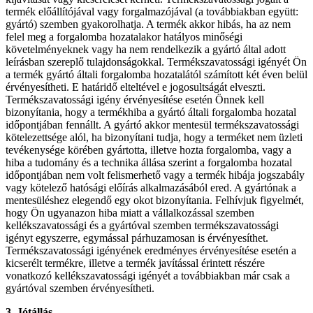
termék előállítójával vagy forgalmazójával (a továbbiakban együtt:
gyártó) szemben gyakorolhatja. A termék akkor hibás, ha az nem
felel meg a forgalomba hozatalakor hatályos minőségi
követelményeknek vagy ha nem rendelkezik a gyártó által adott
leírásban szereplő tulajdonságokkal. Termékszavatossági igényét Ön
a termék gyártó általi forgalomba hozatalától számított két éven belül
érvényesítheti. E határidő elteltével e jogosultságát elveszti.
Termékszavatossági igény érvényesítése esetén Önnek kell
bizonyítania, hogy a termékhiba a gyártó általi forgalomba hozatal
időpontjában fennállt. A gyártó akkor mentesül termékszavatossági
kötelezettsége alól, ha bizonyítani tudja, hogy a terméket nem üzleti
tevékenysége körében gyártotta, illetve hozta forgalomba, vagy a
hiba a tudomány és a technika állása szerint a forgalomba hozatal
időpontjában nem volt felismerhető vagy a termék hibája jogszabály
vagy kötelező hatósági előírás alkalmazásából ered. A gyártónak a
mentesüléshez elegendő egy okot bizonyítania. Felhívjuk figyelmét,
hogy Ön ugyanazon hiba miatt a vállalkozással szemben
kellékszavatossági és a gyártóval szemben termékszavatossági
igényt egyszerre, egymással párhuzamosan is érvényesíthet.
Termékszavatossági igényének eredményes érvényesítése esetén a
kicserélt termékre, illetve a termék javítással érintett részére
vonatkozó kellékszavatossági igényét a továbbiakban már csak a
gyártóval szemben érvényesítheti.
3. Jótállás