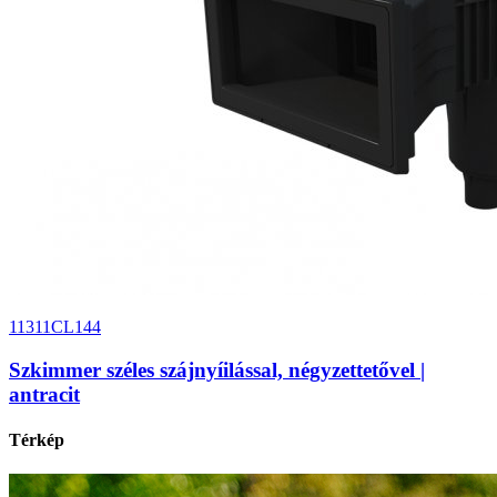
11311CL144
Szkimmer széles szájnyíilással, négyzettetővel |
antracit
Térkép