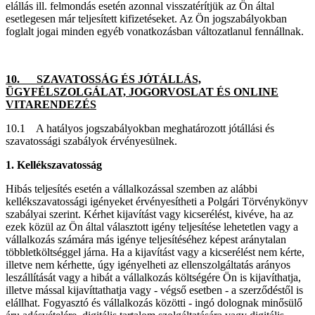
elállás ill. felmondás esetén azonnal visszatérítjük az Ön által
esetlegesen már teljesített kifizetéseket. Az Ön jogszabályokban
foglalt jogai minden egyéb vonatkozásban változatlanul fennállnak.
10. SZAVATOSSÁG ÉS JÓTÁLLÁS,
ÜGYFÉLSZOLGÁLAT, JOGORVOSLAT ÉS ONLINE
VITARENDEZÉS
10.1 A hatályos jogszabályokban meghatározott jótállási és
szavatossági szabályok érvényesülnek.
1. Kellékszavatosság
Hibás teljesítés esetén a vállalkozással szemben az alábbi
kellékszavatossági igényeket érvényesítheti a Polgári Törvénykönyv
szabályai szerint. Kérhet kijavítást vagy kicserélést, kivéve, ha az
ezek közül az Ön által választott igény teljesítése lehetetlen vagy a
vállalkozás számára más igénye teljesítéséhez képest aránytalan
többletköltséggel járna. Ha a kijavítást vagy a kicserélést nem kérte,
illetve nem kérhette, úgy igényelheti az ellenszolgáltatás arányos
leszállítását vagy a hibát a vállalkozás költségére Ön is kijavíthatja,
illetve mással kijavíttathatja vagy - végső esetben - a szerződéstől is
elállhat. Fogyasztó és vállalkozás közötti - ingó dolognak minősülő