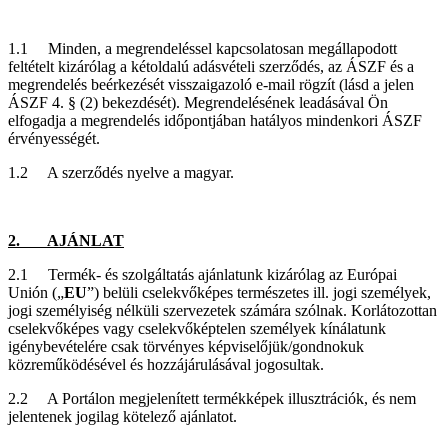
1.1 Minden, a megrendeléssel kapcsolatosan megállapodott
feltételt kizárólag a kétoldalú adásvételi szerződés, az ÁSZF és a
megrendelés beérkezését visszaigazoló e-mail rögzít (lásd a jelen
ÁSZF 4. § (2) bekezdését). Megrendelésének leadásával Ön
elfogadja a megrendelés időpontjában hatályos mindenkori ÁSZF
érvényességét.
1.2 A szerződés nyelve a magyar.
2. AJÁNLAT
2.1 Termék- és szolgáltatás ajánlatunk kizárólag az Európai
Unión („
EU
”) belüli cselekvőképes természetes ill. jogi személyek,
jogi személyiség nélküli szervezetek számára szólnak. Korlátozottan
cselekvőképes vagy cselekvőképtelen személyek kínálatunk
igénybevételére csak törvényes képviselőjük/gondnokuk
közreműködésével és hozzájárulásával jogosultak.
2.2 A Portálon megjelenített termékképek illusztrációk, és nem
jelentenek jogilag kötelező ajánlatot.