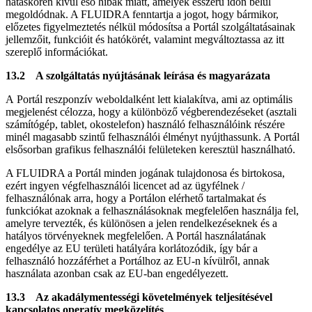
hatáskörén kívül eső hibák miatt, amelyek ésszerű időn belül
megoldódnak. A FLUIDRA fenntartja a jogot, hogy bármikor,
előzetes figyelmeztetés nélkül módosítsa a Portál szolgáltatásainak
jellemzőit, funkcióit és hatókörét, valamint megváltoztassa az itt
szereplő információkat.
13.2 A szolgáltatás nyújtásának leírása és magyarázata
A Portál reszponzív weboldalként lett kialakítva, ami az optimális
megjelenést célozza, hogy a különböző végberendezéseket (asztali
számítógép, tablet, okostelefon) használó felhasználóink részére
minél magasabb szintű felhasználói élményt nyújthassunk. A Portál
elsősorban grafikus felhasználói felületeken keresztül használható.
A FLUIDRA a Portál minden jogának tulajdonosa és birtokosa,
ezért ingyen végfelhasználói licencet ad az ügyfélnek /
felhasználónak arra, hogy a Portálon elérhető tartalmakat és
funkciókat azoknak a felhasználásoknak megfelelően használja fel,
amelyre tervezték, és különösen a jelen rendelkezéseknek és a
hatályos törvényeknek megfelelően. A Portál használatának
engedélye az EU területi hatályára korlátozódik, így bár a
felhasználó hozzáférhet a Portálhoz az EU-n kívülről, annak
használata azonban csak az EU-ban engedélyezett.
13.3 Az akadálymentességi követelmények teljesítésével
kapcsolatos operatív megközelítés