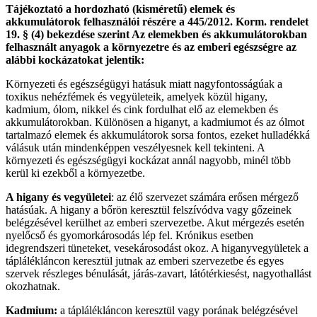
Tájékoztató a hordozható (kisméretű) elemek és
akkumulátorok felhasználói részére a 445/2012. Korm. rendelet
19. § (4) bekezdése szerint Az elemekben és akkumulátorokban
felhasznált anyagok a környezetre és az emberi egészségre az
alábbi kockázatokat jelentik:
Környezeti és egészségügyi hatásuk miatt nagyfontosságúak a
toxikus nehézfémek és vegyületeik, amelyek közül higany,
kadmium, ólom, nikkel és cink fordulhat elő az elemekben és
akkumulátorokban. Különösen a higanyt, a kadmiumot és az ólmot
tartalmazó elemek és akkumulátorok sorsa fontos, ezeket hulladékká
válásuk után mindenképpen veszélyesnek kell tekinteni. A
környezeti és egészségügyi kockázat annál nagyobb, minél több
kerül ki ezekből a környezetbe.
A higany és vegyületei
: az élő szervezet számára erősen mérgező
hatásúak. A higany a bőrön keresztül felszívódva vagy gőzeinek
belégzésével kerülhet az emberi szervezetbe. Akut mérgezés esetén
nyelőcső és gyomorkárosodás lép fel. Krónikus esetben
idegrendszeri tüneteket, vesekárosodást okoz. A higanyvegyületek a
táplálékláncon keresztül jutnak az emberi szervezetbe és egyes
szervek részleges bénulását, járás-zavart, látótérkiesést, nagyothallást
okozhatnak.
Kadmium:
a táplálékláncon keresztül vagy porának belégzésével