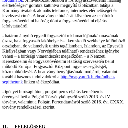
fordulhatok
. A hivatkozott oldalon a „A fogyasztóvédelmi hatóság
elérhetőségei” gombra kattintva megnyíló táblázatban találja a
Kormányhivatalok aktuális telefonos, internetes elérhetőségét és
levelezési címét. A beadvány elbírálását követően az elsőfokú
fogyasztóvédelmi hatóság dönt a fogyasztóvédelmi eljárás
lefolytatásáról.
- határon átnyúló egyedi fogyasztói reklamációjának/panaszának
(azaz, ha a fogyasztó lakóhelye és a kereskedő székhelye különböző
országban, de valamelyik uniós tagállamban, Izlandon, az Egyesült
Királyságban vagy Norvégiában található) rendezéséhez igénybe
veheti – a bírósági vitarendezést megelőzően – a Nemzeti
Kereskedelmi és Fogyasztóvédelmi Hatóság szervezetén belül
működő Európai Fogyasztói Központ ingyenes segítségét,
közreműködését. A beadvány benyújtásának módjáról, valamint
további hasznos tudnivalókról a
http://magyarefk.hu/hu/miben-
segithetunk
linken tájékozódhat.
- igényét bírósági úton, polgári peres eljárás keretében is
érvényesítheti a Polgári Törvénykönyvről szóló 2013. évi V.
törvény, valamint a Polgári Perrendtartásról szóló 2016. évi CXXX.
törvény rendelkezései szerint.
11. FELELŐSSÉG