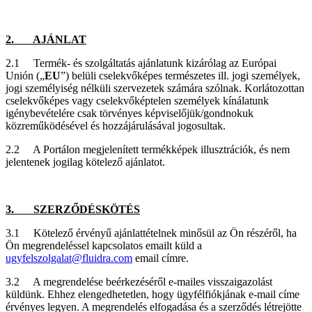
2. AJÁNLAT
2.1 Termék- és szolgáltatás ajánlatunk kizárólag az Európai
Unión („
EU
”) belüli cselekvőképes természetes ill. jogi személyek,
jogi személyiség nélküli szervezetek számára szólnak. Korlátozottan
cselekvőképes vagy cselekvőképtelen személyek kínálatunk
igénybevételére csak törvényes képviselőjük/gondnokuk
közreműködésével és hozzájárulásával jogosultak.
2.2 A Portálon megjelenített termékképek illusztrációk, és nem
jelentenek jogilag kötelező ajánlatot.
3. SZERZŐDÉSKÖTÉS
3.1 Kötelező érvényű ajánlattételnek minősül az Ön részéről, ha
Ön megrendeléssel kapcsolatos emailt küld a
ugyfelszolgalat@fluidra.com
email címre.
3.2 A megrendelése beérkezéséről e-mailes visszaigazolást
küldünk. Ehhez elengedhetetlen, hogy ügyfélfiókjának e-mail címe
érvényes legyen. A megrendelés elfogadása és a szerződés létrejötte