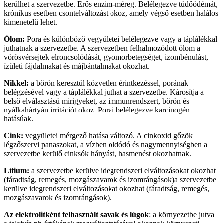
kerülhet a szervezetbe. Erős enzim-méreg. Belélegezve tüdőödémát,
krónikus esetben csontelváltozást okoz, amely végső esetben halálos
kimenetelű lehet.
Ólom:
Pora és különböző vegyületei belélegezve vagy a táplálékkal
juthatnak a szervezetbe. A szervezetben felhalmozódott ólom a
vörösvérsejtek elroncsolódását, gyomorbetegséget, izombénulást,
ízületi fájdalmakat és májbántalmakat okozhat.
Nikkel:
a bőrön keresztül közvetlen érintkezéssel, porának
belégzésével vagy a táplálékkal juthat a szervezetbe. Károsítja a
belső elválasztású mirigyeket, az immunrendszert, bőrön és
nyálkahártyán irritációt okoz. Porai belélegezve karcinogén
hatásúak.
Cink:
vegyületei mérgező hatása változó. A cinkoxid gőzök
légzőszervi panaszokat, a vízben oldódó és nagymennyiségben a
szervezetbe kerülő cinksók hányást, hasmenést okozhatnak.
Lítium:
a szervezetbe kerülve idegrendszeri elváltozásokat okozhat
(fáradtság, remegés, mozgászavarok és izomrángások)a szervezetbe
kerülve idegrendszeri elváltozásokat okozhat (fáradtság, remegés,
mozgászavarok és izomrángások).
Az elektrolitként felhasznált savak és lúgok
: a környezetbe jutva