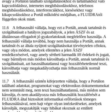
avagy a Portálon található szolgáltatásokhoz és tartalmakhoz való
kapcsolódáshoz, internetes meghibásodásokhoz, telefonos
meghibásodásokhoz, interferenciákhoz, kiesésekhez vagy
kikapcsolásokhoz a Portál működési módjában, a FLUIDRAtól
független okok miatt.
11.6 A felhasználó vállalja, hogy ezt a Portált, annak tartalmát és
szolgáltatásait a hatályos jogszabályok, a jelen ÁSZF és az
általánosan elfogadott jó gyakorlatoknak megfelelően használja. A
felhasználó vállalja továbbá, hogy nem használja a Portált, annak
tartalmát és az általa nyújtott szolgáltatásokat törvénytelen célokra,
vagy olya módon, amelyek ellentétes a jelen ÁSZF
rendelkezéseivel, vagy amely sértheti harmadik fél érdekeit és jogait,
vagy bármilyen más módon károsíthatja a Portált, annak tartalmát és
szolgáltatásait, azt használhatatlanná vagy hozzáférhetetlenné teszi,
károsíthatja vagy megakadályozhatja más felhasználók normál
használatát.
11.7 A felhasználó szintén kifejezetten vállalja, hogy a Portálon
található adatokat, programokat vagy elektronikus dokumentumokat
nem semmisíti meg, nem teszi használhatatlanná, más módon sem
károsítja, és nem akadályozza más felhasználók hozzáférését a
FLUIDRA által biztosított informatikai erőforrások tömeges
felhasználásával, nem hajt végre olyan intézkedéseket, amelyek
károsítják, megszakítják vagy hibákat okoznak az említett