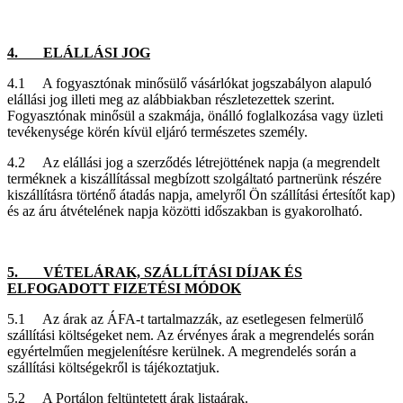
4. ELÁLLÁSI JOG
4.1 A fogyasztónak minősülő vásárlókat jogszabályon alapuló
elállási jog illeti meg az alábbiakban részletezettek szerint.
Fogyasztónak minősül a szakmája, önálló foglalkozása vagy üzleti
tevékenysége körén kívül eljáró természetes személy.
4.2 Az elállási jog a szerződés létrejöttének napja (a megrendelt
terméknek a kiszállítással megbízott szolgáltató partnerünk részére
kiszállításra történő átadás napja, amelyről Ön szállítási értesítőt kap)
és az áru átvételének napja közötti időszakban is gyakorolható.
5. VÉTELÁRAK, SZÁLLÍTÁSI DÍJAK ÉS
ELFOGADOTT FIZETÉSI MÓDOK
5.1 Az árak az ÁFA-t tartalmazzák, az esetlegesen felmerülő
szállítási költségeket nem. Az érvényes árak a megrendelés során
egyértelműen megjelenítésre kerülnek. A megrendelés során a
szállítási költségekről is tájékoztatjuk.
5.2 A Portálon feltüntetett árak listaárak.