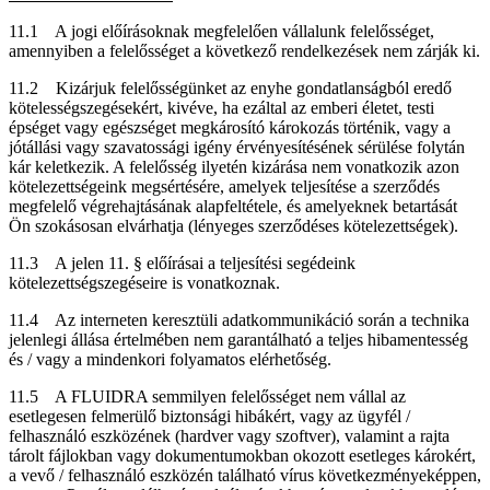
11.1 A jogi előírásoknak megfelelően vállalunk felelősséget,
amennyiben a felelősséget a következő rendelkezések nem zárják ki.
11.2 Kizárjuk felelősségünket az enyhe gondatlanságból eredő
kötelességszegésekért, kivéve, ha ezáltal az emberi életet, testi
épséget vagy egészséget megkárosító károkozás történik, vagy a
jótállási vagy szavatossági igény érvényesítésének sérülése folytán
kár keletkezik. A felelősség ilyetén kizárása nem vonatkozik azon
kötelezettségeink megsértésére, amelyek teljesítése a szerződés
megfelelő végrehajtásának alapfeltétele, és amelyeknek betartását
Ön szokásosan elvárhatja (lényeges szerződéses kötelezettségek).
11.3 A jelen 11. § előírásai a teljesítési segédeink
kötelezettségszegéseire is vonatkoznak.
11.4 Az interneten keresztüli adatkommunikáció során a technika
jelenlegi állása értelmében nem garantálható a teljes hibamentesség
és / vagy a mindenkori folyamatos elérhetőség.
11.5 A FLUIDRA semmilyen felelősséget nem vállal az
esetlegesen felmerülő biztonsági hibákért, vagy az ügyfél /
felhasználó eszközének (hardver vagy szoftver), valamint a rajta
tárolt fájlokban vagy dokumentumokban okozott esetleges károkért,
a vevő / felhasználó eszközén található vírus következményeképpen,