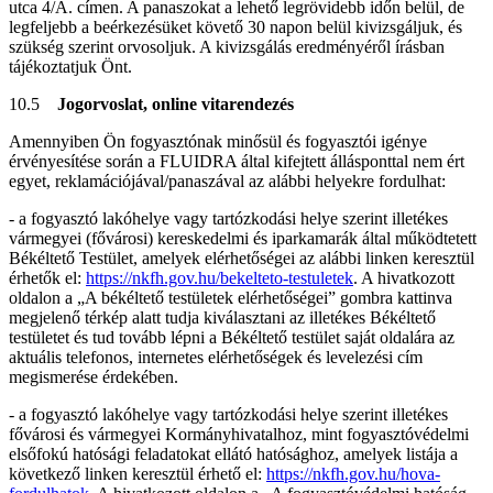
utca 4/A. címen. A panaszokat a lehető legrövidebb időn belül, de
legfeljebb a beérkezésüket követő 30 napon belül kivizsgáljuk, és
szükség szerint orvosoljuk. A kivizsgálás eredményéről írásban
tájékoztatjuk Önt.
10.5
Jogorvoslat, online vitarendezés
Amennyiben Ön fogyasztónak minősül és fogyasztói igénye
érvényesítése során a FLUIDRA által kifejtett állásponttal nem ért
egyet, reklamációjával/panaszával az alábbi helyekre fordulhat:
- a fogyasztó lakóhelye vagy tartózkodási helye szerint illetékes
vármegyei (fővárosi) kereskedelmi és iparkamarák által működtetett
Békéltető Testület, amelyek elérhetőségei az alábbi linken keresztül
érhetők el:
https://nkfh.gov.hu/bekelteto-testuletek
. A hivatkozott
oldalon a „A békéltető testületek elérhetőségei” gombra kattinva
megjelenő térkép alatt tudja kiválasztani az illetékes Békéltető
testületet és tud tovább lépni a Békéltető testület saját oldalára az
aktuális telefonos, internetes elérhetőségek és levelezési cím
megismerése érdekében.
- a fogyasztó lakóhelye vagy tartózkodási helye szerint illetékes
fővárosi és vármegyei Kormányhivatalhoz, mint fogyasztóvédelmi
elsőfokú hatósági feladatokat ellátó hatósághoz, amelyek listája a
következő linken keresztül érhető el:
https://nkfh.gov.hu/hova-