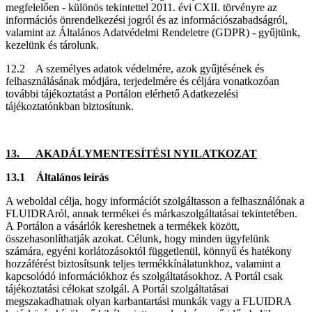
megfelelően - különös tekintettel 2011. évi CXII. törvényre az
információs önrendelkezési jogról és az információszabadságról,
valamint az Általános Adatvédelmi Rendeletre (GDPR) - gyűjtünk,
kezelünk és tárolunk.
12.2 A személyes adatok védelmére, azok gyűjtésének és
felhasználásának módjára, terjedelmére és céljára vonatkozóan
további tájékoztatást a Portálon elérhető Adatkezelési
tájékoztatónkban biztosítunk.
13. AKADÁLYMENTESÍTÉSI NYILATKOZAT
13.1 Általános leírás
A weboldal célja, hogy információt szolgáltasson a felhasználónak a
FLUIDRAról, annak termékei és márkaszolgáltatásai tekintetében.
A Portálon a vásárlók kereshetnek a termékek között,
összehasonlíthatják azokat. Célunk, hogy minden ügyfelünk
számára, egyéni korlátozásoktól függetlenül, könnyű és hatékony
hozzáférést biztosítsunk teljes termékkínálatunkhoz, valamint a
kapcsolódó információkhoz és szolgáltatásokhoz. A Portál csak
tájékoztatási célokat szolgál. A Portál szolgáltatásai
megszakadhatnak olyan karbantartási munkák vagy a FLUIDRA