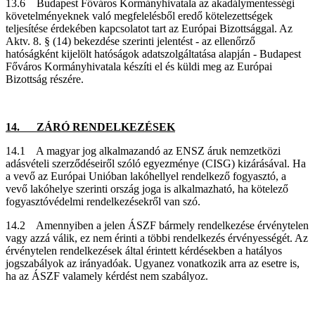
13.6 Budapest Főváros Kormányhivatala az akadálymentességi
követelményeknek való megfelelésből eredő kötelezettségek
teljesítése érdekében kapcsolatot tart az Európai Bizottsággal. Az
Aktv. 8. § (14) bekezdése szerinti jelentést - az ellenőrző
hatóságként kijelölt hatóságok adatszolgáltatása alapján - Budapest
Főváros Kormányhivatala készíti el és küldi meg az Európai
Bizottság részére.
14. ZÁRÓ RENDELKEZÉSEK
14.1 A magyar jog alkalmazandó az ENSZ áruk nemzetközi
adásvételi szerződéseiről szóló egyezménye (CISG) kizárásával. Ha
a vevő az Európai Unióban lakóhellyel rendelkező fogyasztó, a
vevő lakóhelye szerinti ország joga is alkalmazható, ha kötelező
fogyasztóvédelmi rendelkezésekről van szó.
14.2 Amennyiben a jelen ÁSZF bármely rendelkezése érvénytelen
vagy azzá válik, ez nem érinti a többi rendelkezés érvényességét. Az
érvénytelen rendelkezések által érintett kérdésekben a hatályos
jogszabályok az irányadóak. Ugyanez vonatkozik arra az esetre is,
ha az ÁSZF valamely kérdést nem szabályoz.