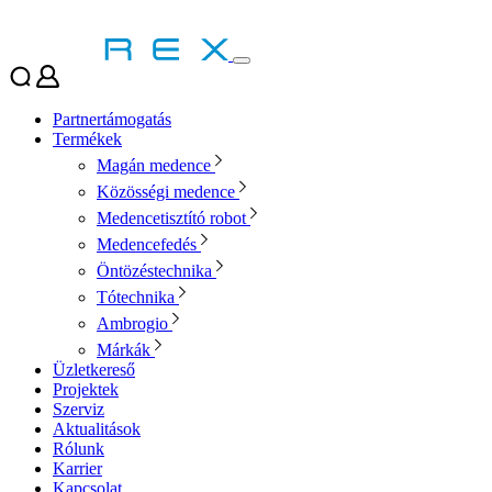
Partnertámogatás
Termékek
Magán medence
Közösségi medence
Medencetisztító robot
Medencefedés
Öntözéstechnika
Tótechnika
Ambrogio
Márkák
Üzletkereső
Projektek
Szerviz
Aktualitások
Rólunk
Karrier
Kapcsolat