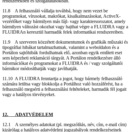
rendszerekben és szolgáltatásokban.
11.8 A felhasználó vállalja továbbá, hogy nem vezet be
programokat, vírusokat, makrókat, kisalkalmazásokat, ActiveX-
vezérlőket vagy bármilyen más fájl- vagy karaktersorozatot, amely
bármilyen változást okozhat vagy hajthat végre a FLUIDRA vagy a
FLUIDRAn keresztül harmadik felek informatikai rendszereiben.
11.9 A szerveren közzétett dokumentumok és grafikák műszaki és
tipográfiai hibákat tartalmazhatnak, valamint a weboldalon és a
Portálon sajtóhibák fordulhatnak elő, azonban egyik említett eset
sem képezheti reklamáció tárgyát. A Portálon rendelkezésre álló
információkat és programokat a FLUIDRA és / vagy szolgáltatói
bármikor módosíthatják vagy javíthatják.
11.10 A FLUIDRA fenntartja a jogot, hogy bármely felhasználó
számára letiltsa vagy blokkolja a Portálhoz való hozzáférést, ha a
felhasználó megsérti a felhasználási feltételeket, harmadik fél jogait
vagy a hatályos törvényeket.
12. ADATVÉDELEM
12.1 A személyes adatokat (pl. megszólítás, név, cím, e-mail cím)
kizárólag a hatályos adatvédelmi jogszabályok rendelkezéseinek