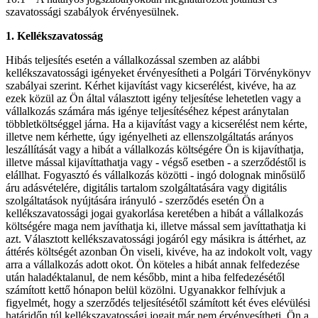
szavatossági szabályok érvényesülnek.
1. Kellékszavatosság
Hibás teljesítés esetén a vállalkozással szemben az alábbi
kellékszavatossági igényeket érvényesítheti a Polgári Törvénykönyv
szabályai szerint. Kérhet kijavítást vagy kicserélést, kivéve, ha az
ezek közül az Ön által választott igény teljesítése lehetetlen vagy a
vállalkozás számára más igénye teljesítéséhez képest aránytalan
többletköltséggel járna. Ha a kijavítást vagy a kicserélést nem kérte,
illetve nem kérhette, úgy igényelheti az ellenszolgáltatás arányos
leszállítását vagy a hibát a vállalkozás költségére Ön is kijavíthatja,
illetve mással kijavíttathatja vagy - végső esetben - a szerződéstől is
elállhat. Fogyasztó és vállalkozás közötti - ingó dolognak minősülő
áru adásvételére, digitális tartalom szolgáltatására vagy digitális
szolgáltatások nyújtására irányuló - szerződés esetén Ön a
kellékszavatossági jogai gyakorlása keretében a hibát a vállalkozás
költségére maga nem javíthatja ki, illetve mással sem javíttathatja ki
azt. Választott kellékszavatossági jogáról egy másikra is áttérhet, az
áttérés költségét azonban Ön viseli, kivéve, ha az indokolt volt, vagy
arra a vállalkozás adott okot. Ön köteles a hibát annak felfedezése
után haladéktalanul, de nem később, mint a hiba felfedezésétől
számított kettő hónapon belül közölni. Ugyanakkor felhívjuk a
figyelmét, hogy a szerződés teljesítésétől számított két éves elévülési
határidőn túl kellékszavatossági jogait már nem érvényesítheti. Ön a