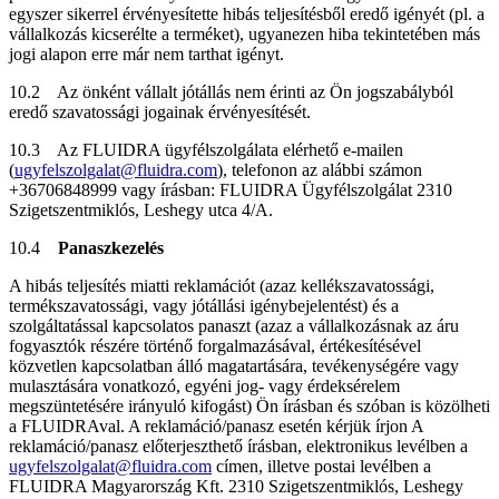
egyszer sikerrel érvényesítette hibás teljesítésből eredő igényét (pl. a
vállalkozás kicserélte a terméket), ugyanezen hiba tekintetében más
jogi alapon erre már nem tarthat igényt.
10.2 Az önként vállalt jótállás nem érinti az Ön jogszabályból
eredő szavatossági jogainak érvényesítését.
10.3 Az FLUIDRA ügyfélszolgálata elérhető e-mailen
(
ugyfelszolgalat@fluidra.com
), telefonon az alábbi számon
+36706848999 vagy írásban: FLUIDRA Ügyfélszolgálat 2310
Szigetszentmiklós, Leshegy utca 4/A.
10.4
Panaszkezelés
A hibás teljesítés miatti reklamációt (azaz kellékszavatossági,
termékszavatossági, vagy jótállási igénybejelentést) és a
szolgáltatással kapcsolatos panaszt (azaz a vállalkozásnak az áru
fogyasztók részére történő forgalmazásával, értékesítésével
közvetlen kapcsolatban álló magatartására, tevékenységére vagy
mulasztására vonatkozó, egyéni jog- vagy érdeksérelem
megszüntetésére irányuló kifogást) Ön írásban és szóban is közölheti
a FLUIDRAval. A reklamáció/panasz esetén kérjük írjon A
reklamáció/panasz előterjeszthető írásban, elektronikus levélben a
ugyfelszolgalat@fluidra.com
címen, illetve postai levélben a
FLUIDRA Magyarország Kft. 2310 Szigetszentmiklós, Leshegy