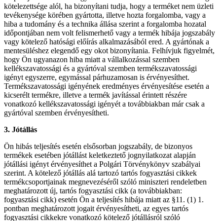
kötelezettsége alól, ha bizonyítani tudja, hogy a terméket nem üzleti
tevékenysége körében gyártotta, illetve hozta forgalomba, vagy a
hiba a tudomány és a technika állása szerint a forgalomba hozatal
időpontjában nem volt felismerhető vagy a termék hibája jogszabály
vagy kötelező hatósági előírás alkalmazásából ered. A gyártónak a
mentesüléshez elegendő egy okot bizonyítania. Felhívjuk figyelmét,
hogy Ön ugyanazon hiba miatt a vállalkozással szemben
kellékszavatossági és a gyártóval szemben termékszavatossági
igényt egyszerre, egymással párhuzamosan is érvényesíthet.
Termékszavatossági igényének eredményes érvényesítése esetén a
kicserélt termékre, illetve a termék javítással érintett részére
vonatkozó kellékszavatossági igényét a továbbiakban már csak a
gyártóval szemben érvényesítheti.
3. Jótállás
Ön hibás teljesítés esetén elsősorban jogszabály, de bizonyos
termékek esetében jótállást keletkeztető jognyilatkozat alapján
jótállási igényt érvényesíthet a Polgári Törvénykönyv szabályai
szerint. A kötelező jótállás alá tartozó tartós fogyasztási cikkek
termékcsoportjainak megnevezéséről szóló miniszteri rendeletben
meghatározott új, tartós fogyasztási cikk (a továbbiakban:
fogyasztási cikk) esetén Ön a teljesítés hibája miatt az §11. (1) 1.
pontban meghatározott jogait érvényesítheti, az egyes tartós
fogyasztási cikkekre vonatkozó kötelező jótállásról szóló