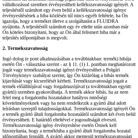
vállalkozással szemben érvényesítheti kellékszavatossági igényét. A
teljesítéstől számított egy éven belül a kellékszavatossági igénye
érvényesítésének a hiba közlésén túl nincs egyéb feltétele, ha Ön
igazolja, hogy a terméket illetve a szolgáltatást a FLUIDRA
nyújtotta. A teljesítéstől számított egy év eltelte után azonban már
Ön köteles bizonyítani, hogy az Ön által felismert hiba már a
teljesítés időpontjában is megvolt.
2. Termékszavatosság
Ingó dolog (e pont alkalmazásában a továbbiakban: termék) hibája
esetén Ön - választása szerint - az § 11. (1) 1. pontban meghatározott
jogát vagy termékszavatossági igényt érvényesíthet a Polgári
Törvénykönyv szabályai szerint, így Ön kizárólag a hibás termék
kijavítását vagy kicserélését kérheti. Termékszavatossági jogait a
termék előállítójával vagy forgalmazójával (a továbbiakban együtt:
gyártó) szemben gyakorolhatja. A termék akkor hibás, ha az nem
felel meg a forgalomba hozatalakor hatályos minőségi
követelményeknek vagy ha nem rendelkezik a gyártó által adott
leírásban szereplő tulajdonságokkal. Termékszavatossági igényét Ön
a termék gyártó általi forgalomba hozatalától számított két éven belül
érvényesítheti. E határidő elteltével e jogosultságát elveszti.
Termékszavatossági igény érvényesítése esetén Önnek kell
bizonyítania, hogy a termékhiba a gyártó általi forgalomba hozatal
időpontjában fennállt. A gyártó akkor mentesül termékszavatossági