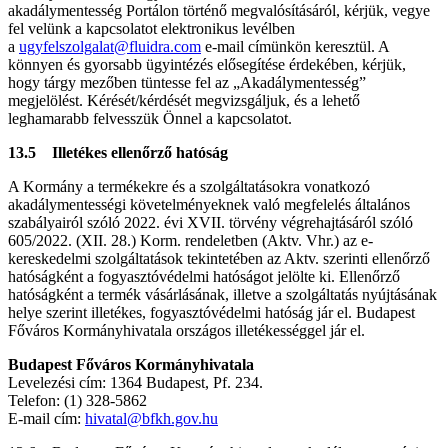
akadálymentesség Portálon történő megvalósításáról, kérjük, vegye
fel velünk a kapcsolatot elektronikus levélben
a
ugyfelszolgalat@fluidra.com
e-mail címünkön keresztül. A
könnyen és gyorsabb ügyintézés elősegítése érdekében, kérjük,
hogy tárgy mezőben tüntesse fel az „Akadálymentesség”
megjelölést. Kérését/kérdését megvizsgáljuk, és a lehető
leghamarabb felvesszük Önnel a kapcsolatot.
13.5 Illetékes ellenőrző hatóság
A Kormány a termékekre és a szolgáltatásokra vonatkozó
akadálymentességi követelményeknek való megfelelés általános
szabályairól szóló 2022. évi XVII. törvény végrehajtásáról szóló
605/2022. (XII. 28.) Korm. rendeletben (Aktv. Vhr.) az e-
kereskedelmi szolgáltatások tekintetében az Aktv. szerinti ellenőrző
hatóságként a fogyasztóvédelmi hatóságot jelölte ki. Ellenőrző
hatóságként a termék vásárlásának, illetve a szolgáltatás nyújtásának
helye szerint illetékes, fogyasztóvédelmi hatóság jár el. Budapest
Főváros Kormányhivatala országos illetékességgel jár el.
Budapest Főváros Kormányhivatala
Levelezési cím: 1364 Budapest, Pf. 234.
Telefon: (1) 328-5862
E-mail cím:
hivatal@bfkh.gov.hu