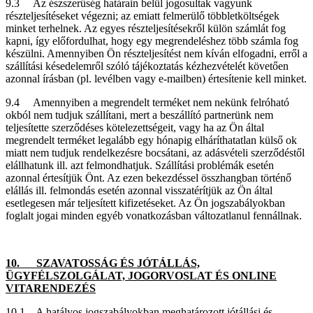
9.3 Az észszerűség határain belül jogosultak vagyunk
részteljesítéseket végezni; az emiatt felmerülő többletköltségek
minket terhelnek. Az egyes részteljesítésekről külön számlát fog
kapni, így előfordulhat, hogy egy megrendeléshez több számla fog
készülni. Amennyiben Ön részteljesítést nem kíván elfogadni, erről a
szállítási késedelemről szóló tájékoztatás kézhezvételét követően
azonnal írásban (pl. levélben vagy e-mailben) értesítenie kell minket.
9.4 Amennyiben a megrendelt terméket nem nekünk felróható
okból nem tudjuk szállítani, mert a beszállító partnerünk nem
teljesítette szerződéses kötelezettségeit, vagy ha az Ön által
megrendelt terméket legalább egy hónapig elháríthatatlan külső ok
miatt nem tudjuk rendelkezésre bocsátani, az adásvételi szerződéstől
elállhatunk ill. azt felmondhatjuk. Szállítási problémák esetén
azonnal értesítjük Önt. Az ezen bekezdéssel összhangban történő
elállás ill. felmondás esetén azonnal visszatérítjük az Ön által
esetlegesen már teljesített kifizetéseket. Az Ön jogszabályokban
foglalt jogai minden egyéb vonatkozásban változatlanul fennállnak.
10. SZAVATOSSÁG ÉS JÓTÁLLÁS,
ÜGYFÉLSZOLGÁLAT, JOGORVOSLAT ÉS ONLINE
VITARENDEZÉS
10.1 A hatályos jogszabályokban meghatározott jótállási és