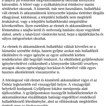
a talajvíz ph értékének megváltoztatásával okoznak környezeti
károsodást. A bőrrel vagy a nyálkahártyával érintkezve marási
sérüléseket okoznak. A kimerült, már nem használatos, hulladékká
vált elemek és akkumulátorok környezetbe kijutása történhet illegális
elhagyással, kidobással, a települési hulladék nem megfelelő
lerakásával, vagy a települési hulladéklerakó megsérülése
következtében. Ilyen esetekben az elemek és akkumulátorok
fémtartalma a talajba kerül és nedvesség hatására olyan vegyületté
alakul, amely a talajvízzel vándorolni kezd, bejut a táplálékláncba és
súlyos mérgezéseket okozhat.
Az elemek és akkumulátorok hulladékká válását követően ne a
háztartási szemétbe dobja, hanem gyűjtse azokat más hulladéktól
elkülönítve és vegye igénybe az egyre szélesebb körben
rendelkezésre álló begyűjtő rendszert. Az elkülönített gyűjtőrendszer
igénybevételével csökkenthető a környezetbe kikerülő veszélyes
anyagok okozta egészségügyi kockázat és lehetővé válik egyes
hasznos alkotóelemek visszanyerése is.
A feleslegessé vált elemet és kisméretű akkumulátort vigye el az
Önhöz legközelebb eső visszagyűjtő helyre. A visszagyűjtő
helyekről honlapunk Gyűjtőpont lokátor menüpontja alatt
tájékozódhat. A gyűjtőpontokon összegyűlt hulladékelemeket és
akkumulátorokat elszállíttatjuk hatósági engedéllyel rendelkező
hulladékkezelő létesítménybe, ahol az előírásoknak megfelelően
történik meg az újrahasznosítás.