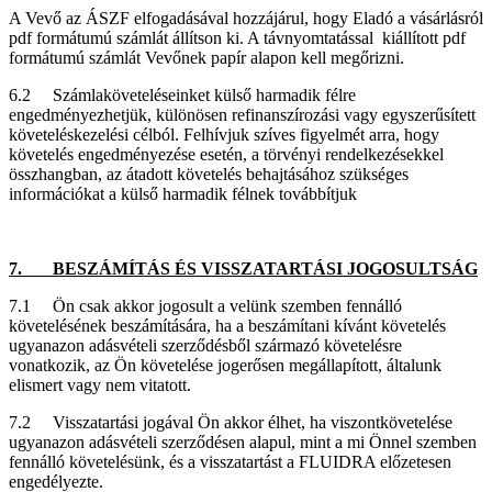
A Vevő az ÁSZF elfogadásával hozzájárul, hogy Eladó a vásárlásról
pdf formátumú számlát állítson ki. A távnyomtatással kiállított pdf
formátumú számlát Vevőnek papír alapon kell megőrizni.
6.2 Számlaköveteléseinket külső harmadik félre
engedményezhetjük, különösen refinanszírozási vagy egyszerűsített
követeléskezelési célból. Felhívjuk szíves figyelmét arra, hogy
követelés engedményezése esetén, a törvényi rendelkezésekkel
összhangban, az átadott követelés behajtásához szükséges
információkat a külső harmadik félnek továbbítjuk
7. BESZÁMÍTÁS ÉS VISSZATARTÁSI JOGOSULTSÁG
7.1 Ön csak akkor jogosult a velünk szemben fennálló
követelésének beszámítására, ha a beszámítani kívánt követelés
ugyanazon adásvételi szerződésből származó követelésre
vonatkozik, az Ön követelése jogerősen megállapított, általunk
elismert vagy nem vitatott.
7.2 Visszatartási jogával Ön akkor élhet, ha viszontkövetelése
ugyanazon adásvételi szerződésen alapul, mint a mi Önnel szemben
fennálló követelésünk, és a visszatartást a FLUIDRA előzetesen
engedélyezte.