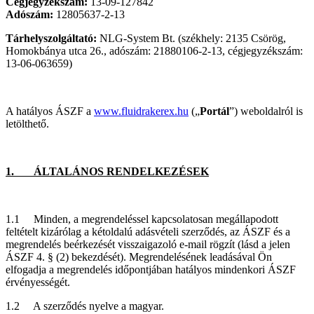
Cégjegyzékszám:
13-09-127842
Adószám:
12805637-2-13
Tárhelyszolgáltató:
NLG-System Bt. (székhely: 2135 Csörög,
Homokbánya utca 26., adószám: 21880106-2-13, cégjegyzékszám:
13-06-063659)
A hatályos ÁSZF a
www.fluidrakerex.hu
(„
Portál
”) weboldalról is
letölthető.
1. ÁLTALÁNOS RENDELKEZÉSEK
1.1 Minden, a megrendeléssel kapcsolatosan megállapodott
feltételt kizárólag a kétoldalú adásvételi szerződés, az ÁSZF és a
megrendelés beérkezését visszaigazoló e-mail rögzít (lásd a jelen
ÁSZF 4. § (2) bekezdését). Megrendelésének leadásával Ön
elfogadja a megrendelés időpontjában hatályos mindenkori ÁSZF
érvényességét.
1.2 A szerződés nyelve a magyar.