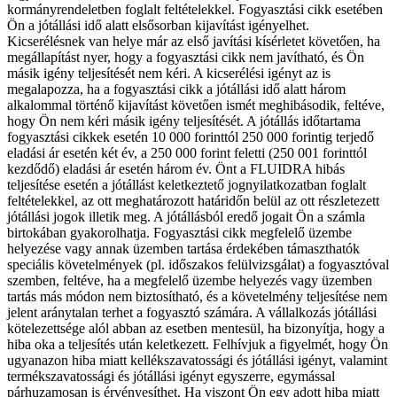
kormányrendeletben foglalt feltételekkel. Fogyasztási cikk esetében
Ön a jótállási idő alatt elsősorban kijavítást igényelhet.
Kicserélésnek van helye már az első javítási kísérletet követően, ha
megállapítást nyer, hogy a fogyasztási cikk nem javítható, és Ön
másik igény teljesítését nem kéri. A kicserélési igényt az is
megalapozza, ha a fogyasztási cikk a jótállási idő alatt három
alkalommal történő kijavítást követően ismét meghibásodik, feltéve,
hogy Ön nem kéri másik igény teljesítését. A jótállás időtartama
fogyasztási cikkek esetén 10 000 forinttól 250 000 forintig terjedő
eladási ár esetén két év, a 250 000 forint feletti (250 001 forinttól
kezdődő) eladási ár esetén három év. Önt a FLUIDRA hibás
teljesítése esetén a jótállást keletkeztető jognyilatkozatban foglalt
feltételekkel, az ott meghatározott határidőn belül az ott részletezett
jótállási jogok illetik meg. A jótállásból eredő jogait Ön a számla
birtokában gyakorolhatja. Fogyasztási cikk megfelelő üzembe
helyezése vagy annak üzemben tartása érdekében támaszthatók
speciális követelmények (pl. időszakos felülvizsgálat) a fogyasztóval
szemben, feltéve, ha a megfelelő üzembe helyezés vagy üzemben
tartás más módon nem biztosítható, és a követelmény teljesítése nem
jelent aránytalan terhet a fogyasztó számára. A vállalkozás jótállási
kötelezettsége alól abban az esetben mentesül, ha bizonyítja, hogy a
hiba oka a teljesítés után keletkezett. Felhívjuk a figyelmét, hogy Ön
ugyanazon hiba miatt kellékszavatossági és jótállási igényt, valamint
termékszavatossági és jótállási igényt egyszerre, egymással
párhuzamosan is érvényesíthet. Ha viszont Ön egy adott hiba miatt