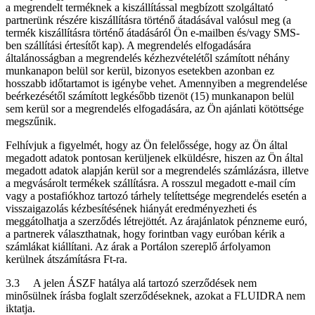
a megrendelt terméknek a kiszállítással megbízott szolgáltató
partnerünk részére kiszállításra történő átadásával valósul meg (a
termék kiszállításra történő átadásáról Ön e-mailben és/vagy SMS-
ben szállítási értesítőt kap). A megrendelés elfogadására
általánosságban a megrendelés kézhezvételétől számított néhány
munkanapon belül sor kerül, bizonyos esetekben azonban ez
hosszabb időtartamot is igénybe vehet. Amennyiben a megrendelése
beérkezésétől számított legkésőbb tizenöt (15) munkanapon belül
sem kerül sor a megrendelés elfogadására, az Ön ajánlati kötöttsége
megszűnik.
Felhívjuk a figyelmét, hogy az Ön felelőssége, hogy az Ön által
megadott adatok pontosan kerüljenek elküldésre, hiszen az Ön által
megadott adatok alapján kerül sor a megrendelés számlázásra, illetve
a megvásárolt termékek szállításra. A rosszul megadott e-mail cím
vagy a postafiókhoz tartozó tárhely telítettsége megrendelés esetén a
visszaigazolás kézbesítésének hiányát eredményezheti és
meggátolhatja a szerződés létrejöttét. Az árajánlatok pénzneme euró,
a partnerek választhatnak, hogy forintban vagy euróban kérik a
számlákat kiállítani. Az árak a Portálon szereplő árfolyamon
kerülnek átszámításra Ft-ra.
3.3 A jelen ÁSZF hatálya alá tartozó szerződések nem
minősülnek írásba foglalt szerződéseknek, azokat a FLUIDRA nem
iktatja.