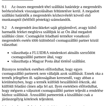
9.1 Az összes megrendelt tétel szállítási határideje a megrendelés
beérkezésének visszaigazolásában feltüntetésre kerül. A megadott
szállítási határidők a megrendelés kézhezvételét követő első
munkanaptól (hétfőtől péntekig) számolandók.
9.2 A megrendelt árucikkeket saját gépjárművel, avagy külső
harmadik feleket megbízva szállítjuk ki az Ön által megadott
szállítási címre. Csomagként feladható termékre vonatkozó
megrendelés esetén több különböző csomagszállító partner közül
választhat:
választhatja a FLUIDRA mindenkori aktuális szerződött
csomagszállító partnere által, vagy
választhatja a Magyar Posta által történő szállítást.
Bizonyos termékek esetében előfordulhat, hogy egyes
csomagszállító partnerek nem vállalják azok szállítását. Ennek oka a
termék jellegében ill. sajátosságában keresendő, vagy abban a
körülményben, hogy a termék külföldi beszállítótól érkezik, aki
külföldi feladási címen adja fel azt. Ilyen esetekben előfordulhat,
hogy mégsem a választott csomagszállító partner teljesíti a rendelése
házhoz szállítását. Áruszállító partnereink a kiszállítást csak a
járdaszegélyig kötelesek teljesíteni.