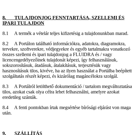
8. TULAJDONJOG FENNTARTÁSA, SZELLEMI ÉS
IPARI TULAJDON
8.1 A termék a vételár teljes kifizetésig a tulajdonunkban marad.
8.2 A Portálon található információkra, adatokra, diagramokra,
tervekre, szoftverekre, védjegyekre és egyéb tartalmakra vonatkozó
összes szellemi és ipari tulajdonjog a FLUIDRA és / vagy
licencengedélyezőinek tulajdonát képezi, így felhasználásuk,
sokszorosításuk, átadásuk, átalakításuk, terjesztésük vagy
hasznosításuk tilos, kivéve, ha az ilyen használat a Portálba beépített
szolgáltatás részét képezi, és kizárólag magáncélokra szolgál.
8.3 A Portálról letölthető dokumentáció / tartalom megváltoztatása
tilos, azokat csak olya célra lehet felhasználni, amelyre azokat
eredetileg szánták.
8.4 A fenti pontokban írtak megsértése bírósági eljárást von maga
után.
9. SZÁLLÍTÁS