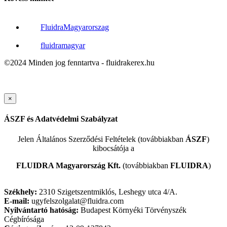
FluidraMagyarorszag
fluidramagyar
©2024 Minden jog fenntartva - fluidrakerex.hu
×
ÁSZF és Adatvédelmi Szabályzat
Jelen Általános Szerződési Feltételek (továbbiakban
ÁSZF
)
kibocsátója a
FLUIDRA Magyarország Kft.
(továbbiakban
FLUIDRA
)
Székhely:
2310 Szigetszentmiklós, Leshegy utca 4/A.
E-mail:
ugyfelszolgalat@fluidra.com
Nyilvántartó hatóság:
Budapest Környéki Törvényszék
Cégbírósága