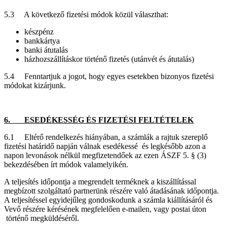
5.3 A következő fizetési módok közül választhat:
készpénz
bankkártya
banki átutalás
házhozszállításkor történő fizetés (utánvét és átutalás)
5.4 Fenntartjuk a jogot, hogy egyes esetekben bizonyos fizetési
módokat kizárjunk.
6. ESEDÉKESSÉG ÉS FIZETÉSI FELTÉTELEK
6.1 Eltérő rendelkezés hiányában, a számlák a rajtuk szereplő
fizetési határidő napján válnak esedékessé és legkésőbb azon a
napon levonások nélkül megfizetendőek az ezen ÁSZF 5. § (3)
bekezdésében írt módok valamelyikén.
A teljesítés időpontja a megrendelt terméknek a kiszállítással
megbízott szolgáltató partnerünk részére való átadásának időpontja.
A teljesítéssel egyidejűleg gondoskodunk a számla kiállításáról és
Vevő részére kérésének megfelelően e-mailen, vagy postai úton
történő megküldéséről.