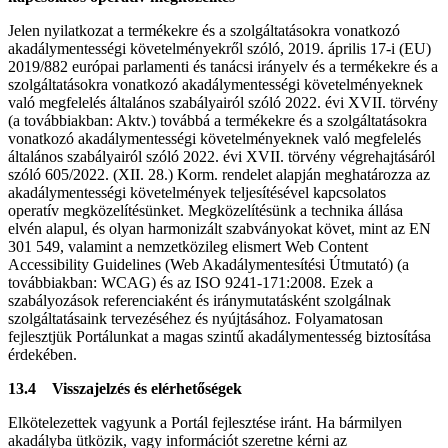
Jelen nyilatkozat a termékekre és a szolgáltatásokra vonatkozó
akadálymentességi követelményekről szóló, 2019. április 17-i (EU)
2019/882 európai parlamenti és tanácsi irányelv és a termékekre és a
szolgáltatásokra vonatkozó akadálymentességi követelményeknek
való megfelelés általános szabályairól szóló 2022. évi XVII. törvény
(a továbbiakban: Aktv.) továbbá a termékekre és a szolgáltatásokra
vonatkozó akadálymentességi követelményeknek való megfelelés
általános szabályairól szóló 2022. évi XVII. törvény végrehajtásáról
szóló 605/2022. (XII. 28.) Korm. rendelet alapján meghatározza az
akadálymentességi követelmények teljesítésével kapcsolatos
operatív megközelítésünket. Megközelítésünk a technika állása
elvén alapul, és olyan harmonizált szabványokat követ, mint az EN
301 549, valamint a nemzetközileg elismert Web Content
Accessibility Guidelines (Web Akadálymentesítési Útmutató) (a
továbbiakban: WCAG) és az ISO 9241-171:2008. Ezek a
szabályozások referenciaként és iránymutatásként szolgálnak
szolgáltatásaink tervezéséhez és nyújtásához. Folyamatosan
fejlesztjük Portálunkat a magas szintű akadálymentesség biztosítása
érdekében.
13.4 Visszajelzés és elérhetőségek
Elkötelezettek vagyunk a Portál fejlesztése iránt. Ha bármilyen
akadályba ütközik, vagy információt szeretne kérni az