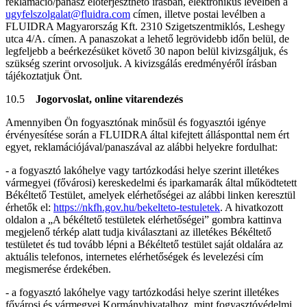
reklamáció/panasz előterjeszthető írásban, elektronikus levélben a
ugyfelszolgalat@fluidra.com
címen, illetve postai levélben a
FLUIDRA Magyarország Kft. 2310 Szigetszentmiklós, Leshegy
utca 4/A. címen. A panaszokat a lehető legrövidebb időn belül, de
legfeljebb a beérkezésüket követő 30 napon belül kivizsgáljuk, és
szükség szerint orvosoljuk. A kivizsgálás eredményéről írásban
tájékoztatjuk Önt.
10.5
Jogorvoslat, online vitarendezés
Amennyiben Ön fogyasztónak minősül és fogyasztói igénye
érvényesítése során a FLUIDRA által kifejtett állásponttal nem ért
egyet, reklamációjával/panaszával az alábbi helyekre fordulhat:
- a fogyasztó lakóhelye vagy tartózkodási helye szerint illetékes
vármegyei (fővárosi) kereskedelmi és iparkamarák által működtetett
Békéltető Testület, amelyek elérhetőségei az alábbi linken keresztül
érhetők el:
https://nkfh.gov.hu/bekelteto-testuletek
. A hivatkozott
oldalon a „A békéltető testületek elérhetőségei” gombra kattinva
megjelenő térkép alatt tudja kiválasztani az illetékes Békéltető
testületet és tud tovább lépni a Békéltető testület saját oldalára az
aktuális telefonos, internetes elérhetőségek és levelezési cím
megismerése érdekében.
- a fogyasztó lakóhelye vagy tartózkodási helye szerint illetékes
fővárosi és vármegyei Kormányhivatalhoz, mint fogyasztóvédelmi