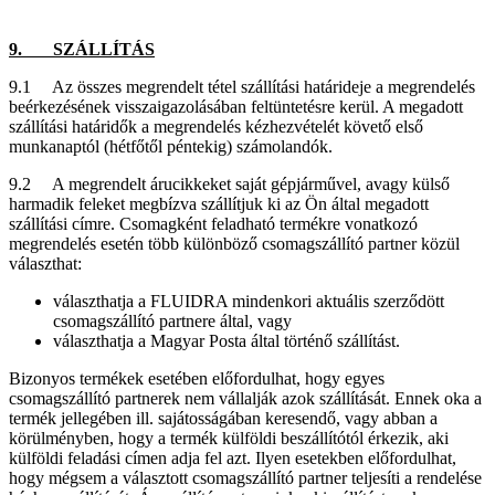
9. SZÁLLÍTÁS
9.1 Az összes megrendelt tétel szállítási határideje a megrendelés
beérkezésének visszaigazolásában feltüntetésre kerül. A megadott
szállítási határidők a megrendelés kézhezvételét követő első
munkanaptól (hétfőtől péntekig) számolandók.
9.2 A megrendelt árucikkeket saját gépjárművel, avagy külső
harmadik feleket megbízva szállítjuk ki az Ön által megadott
szállítási címre. Csomagként feladható termékre vonatkozó
megrendelés esetén több különböző csomagszállító partner közül
választhat:
választhatja a FLUIDRA mindenkori aktuális szerződött
csomagszállító partnere által, vagy
választhatja a Magyar Posta által történő szállítást.
Bizonyos termékek esetében előfordulhat, hogy egyes
csomagszállító partnerek nem vállalják azok szállítását. Ennek oka a
termék jellegében ill. sajátosságában keresendő, vagy abban a
körülményben, hogy a termék külföldi beszállítótól érkezik, aki
külföldi feladási címen adja fel azt. Ilyen esetekben előfordulhat,
hogy mégsem a választott csomagszállító partner teljesíti a rendelése