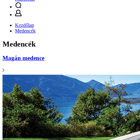
Kezdőlap
Medencék
Medencék
Magán medence