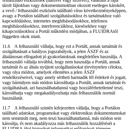
felhasználó eszközének (hardver vagy szoftver), valamint a rajta
tárolt fájlokban vagy dokumentumokban okozott esetleges károkért,
a vevő / felhasználó eszközén található vírus következményeképpen,
avagy a Portálon található szolgáltatásokhoz és tartalmakhoz való
kapcsolódáshoz, internetes meghibásodásokhoz, telefonos
meghibásodásokhoz, interferenciákhoz, kiesésekhez vagy
kikapcsolásokhoz a Portál működési módjában, a FLUIDRAtól
független okok miatt.
11.6 A felhasználó vállalja, hogy ezt a Portált, annak tartalmát és
szolgáltatásait a hatályos jogszabályok, a jelen ÁSZF és az
általánosan elfogadott jó gyakorlatoknak megfelelően használja. A
felhasználó vállalja továbbá, hogy nem használja a Portált, annak
tartalmát és az általa nyújtott szolgáltatásokat törvénytelen célokra,
vagy olya módon, amelyek ellentétes a jelen ÁSZF
rendelkezéseivel, vagy amely sértheti harmadik fél érdekeit és jogait,
vagy bármilyen más módon károsíthatja a Portált, annak tartalmát és
szolgáltatásait, azt használhatatlanná vagy hozzáférhetetlenné teszi,
károsíthatja vagy megakadályozhatja más felhasználók normál
használatát.
11.7 A felhasználó szintén kifejezetten vállalja, hogy a Portálon
található adatokat, programokat vagy elektronikus dokumentumokat
nem semmisíti meg, nem teszi használhatatlanná, más módon sem
károsítja, és nem akadályozza más felhasználók hozzáférését a
FLUIDRA által biztosított informatikai erőforrások tömeges