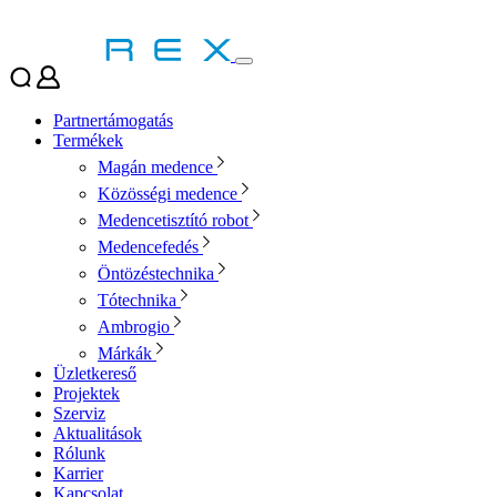
Partnertámogatás
Termékek
Magán medence
Közösségi medence
Medencetisztító robot
Medencefedés
Öntözéstechnika
Tótechnika
Ambrogio
Márkák
Üzletkereső
Projektek
Szerviz
Aktualitások
Rólunk
Karrier
Kapcsolat