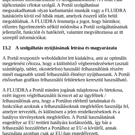
tájékoztatási célokat szolgál. A Portál szolgáltatásai
megszakadhatnak olyan karbantartási munkák vagy a FLUIDRA
hatáskörén kívül eső hibák miatt, amelyek ésszerű időn belül
megoldódnak. A FLUIDRA fenntartja a jogot, hogy bármikor,
előzetes figyelmeztetés nélkül módosítsa a Portál szolgáltatásainak
jellemzőit, funkcióit és hatókörét, valamint megváltoztassa az itt
szereplő információkat.
13.2 A szolgáltatás nyújtásának leírása és magyarázata
A Portál reszponzív weboldalként lett kialakítva, ami az optimális
megjelenést célozza, hogy a különböző végberendezéseket (asztali
számítógép, tablet, okostelefon) használó felhasználóink részére
minél magasabb szintű felhasználói élményt nyújthassunk. A Portál
elsősorban grafikus felhasználói felületeken keresztül használható.
A FLUIDRA a Portál minden jogának tulajdonosa és birtokosa,
ezért ingyen végfelhasználói licencet ad az ügyfélnek /
felhasználónak arra, hogy a Portálon elérhető tartalmakat és
funkciókat azoknak a felhasználásoknak megfelelően használja fel,
amelyre tervezték, és különösen a jelen rendelkezéseknek és a
hatályos törvényeknek megfelelően. A Portál használatának
engedélye az EU területi hatályára korlátozódik, így bár a
felhasználó hozzáférhet a Portálhoz az EU-n kívülről, annak
használata azonban csak az EU-ban engedélyezett.