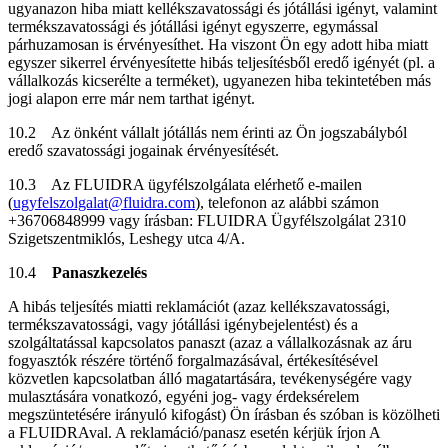
ugyanazon hiba miatt kellékszavatossági és jótállási igényt, valamint
termékszavatossági és jótállási igényt egyszerre, egymással
párhuzamosan is érvényesíthet. Ha viszont Ön egy adott hiba miatt
egyszer sikerrel érvényesítette hibás teljesítésből eredő igényét (pl. a
vállalkozás kicserélte a terméket), ugyanezen hiba tekintetében más
jogi alapon erre már nem tarthat igényt.
10.2 Az önként vállalt jótállás nem érinti az Ön jogszabályból
eredő szavatossági jogainak érvényesítését.
10.3 Az FLUIDRA ügyfélszolgálata elérhető e-mailen
(
ugyfelszolgalat@fluidra.com
), telefonon az alábbi számon
+36706848999 vagy írásban: FLUIDRA Ügyfélszolgálat 2310
Szigetszentmiklós, Leshegy utca 4/A.
10.4
Panaszkezelés
A hibás teljesítés miatti reklamációt (azaz kellékszavatossági,
termékszavatossági, vagy jótállási igénybejelentést) és a
szolgáltatással kapcsolatos panaszt (azaz a vállalkozásnak az áru
fogyasztók részére történő forgalmazásával, értékesítésével
közvetlen kapcsolatban álló magatartására, tevékenységére vagy
mulasztására vonatkozó, egyéni jog- vagy érdeksérelem
megszüntetésére irányuló kifogást) Ön írásban és szóban is közölheti
a FLUIDRAval. A reklamáció/panasz esetén kérjük írjon A