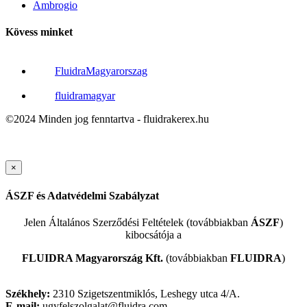
Ambrogio
Kövess minket
FluidraMagyarorszag
fluidramagyar
©2024 Minden jog fenntartva - fluidrakerex.hu
×
ÁSZF és Adatvédelmi Szabályzat
Jelen Általános Szerződési Feltételek (továbbiakban
ÁSZF
)
kibocsátója a
FLUIDRA Magyarország Kft.
(továbbiakban
FLUIDRA
)
Székhely:
2310 Szigetszentmiklós, Leshegy utca 4/A.
E-mail:
ugyfelszolgalat@fluidra.com