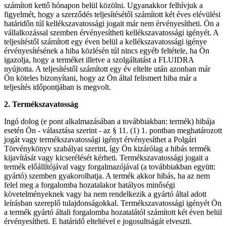
számított kettő hónapon belül közölni. Ugyanakkor felhívjuk a
figyelmét, hogy a szerződés teljesítésétől számított két éves elévülési
határidőn túl kellékszavatossági jogait már nem érvényesítheti. Ön a
vállalkozással szemben érvényesítheti kellékszavatossági igényét. A
teljesítéstől számított egy éven belül a kellékszavatossági igénye
érvényesítésének a hiba közlésén túl nincs egyéb feltétele, ha Ön
igazolja, hogy a terméket illetve a szolgáltatást a FLUIDRA
nyújtotta. A teljesítéstől számított egy év eltelte után azonban már
Ön köteles bizonyítani, hogy az Ön által felismert hiba már a
teljesítés időpontjában is megvolt.
2. Termékszavatosság
Ingó dolog (e pont alkalmazásában a továbbiakban: termék) hibája
esetén Ön - választása szerint - az § 11. (1) 1. pontban meghatározott
jogát vagy termékszavatossági igényt érvényesíthet a Polgári
Törvénykönyv szabályai szerint, így Ön kizárólag a hibás termék
kijavítását vagy kicserélését kérheti. Termékszavatossági jogait a
termék előállítójával vagy forgalmazójával (a továbbiakban együtt:
gyártó) szemben gyakorolhatja. A termék akkor hibás, ha az nem
felel meg a forgalomba hozatalakor hatályos minőségi
követelményeknek vagy ha nem rendelkezik a gyártó által adott
leírásban szereplő tulajdonságokkal. Termékszavatossági igényét Ön
a termék gyártó általi forgalomba hozatalától számított két éven belül
érvényesítheti. E határidő elteltével e jogosultságát elveszti.