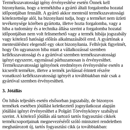
Termékszavatossági igény érvényesítése esetén Önnek kell
bizonyítania, hogy a termékhiba a gyártó általi forgalomba hozatal
időpontjában fennállt. A gyártó akkor mentesül termékszavatossági
kötelezettsége alól, ha bizonyítani tudja, hogy a terméket nem üzleti
tevékenysége körében gyártotta, illetve hozta forgalomba, vagy a
hiba a tudomány és a technika állása szerint a forgalomba hozatal
időpontjában nem volt felismerhető vagy a termék hibája jogszabály
vagy kötelező hatósági előírás alkalmazásából ered. A gyártónak a
mentesüléshez elegendő egy okot bizonyítania. Felhívjuk figyelmét,
hogy Ön ugyanazon hiba miatt a vállalkozással szemben
kellékszavatossági és a gyártóval szemben termékszavatossági
igényt egyszerre, egymással párhuzamosan is érvényesíthet.
Termékszavatossági igényének eredményes érvényesítése esetén a
kicserélt termékre, illetve a termék javítással érintett részére
vonatkozó kellékszavatossági igényét a továbbiakban már csak a
gyártóval szemben érvényesítheti.
3. Jótállás
Ön hibás teljesítés esetén elsősorban jogszabály, de bizonyos
termékek esetében jótállást keletkeztető jognyilatkozat alapján
jótállási igényt érvényesíthet a Polgári Törvénykönyv szabályai
szerint. A kötelező jótállás alá tartozó tartós fogyasztási cikkek
termékcsoportjainak megnevezéséről szóló miniszteri rendeletben
meghatározott új, tartós fogyasztási cikk (a továbbiakban: