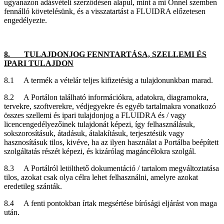
ugyanazon adásvételi szerződésen alapul, mint a mi Önnel szemben
fennálló követelésünk, és a visszatartást a FLUIDRA előzetesen
engedélyezte.
8. TULAJDONJOG FENNTARTÁSA, SZELLEMI ÉS
IPARI TULAJDON
8.1 A termék a vételár teljes kifizetésig a tulajdonunkban marad.
8.2 A Portálon található információkra, adatokra, diagramokra,
tervekre, szoftverekre, védjegyekre és egyéb tartalmakra vonatkozó
összes szellemi és ipari tulajdonjog a FLUIDRA és / vagy
licencengedélyezőinek tulajdonát képezi, így felhasználásuk,
sokszorosításuk, átadásuk, átalakításuk, terjesztésük vagy
hasznosításuk tilos, kivéve, ha az ilyen használat a Portálba beépített
szolgáltatás részét képezi, és kizárólag magáncélokra szolgál.
8.3 A Portálról letölthető dokumentáció / tartalom megváltoztatása
tilos, azokat csak olya célra lehet felhasználni, amelyre azokat
eredetileg szánták.
8.4 A fenti pontokban írtak megsértése bírósági eljárást von maga
után.