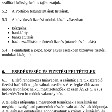
szállítási költségekről is tájékoztatjuk.
5.2 A Portálon feltüntetett árak listaárak.
5.3 A következő fizetési módok közül választhat:
készpénz
bankkártya
banki átutalás
házhozszállításkor történő fizetés (utánvét és átutalás)
5.4 Fenntartjuk a jogot, hogy egyes esetekben bizonyos fizetési
módokat kizárjunk.
6. ESEDÉKESSÉG ÉS FIZETÉSI FELTÉTELEK
6.1 Eltérő rendelkezés hiányában, a számlák a rajtuk szereplő
fizetési határidő napján válnak esedékessé és legkésőbb azon a
napon levonások nélkül megfizetendőek az ezen ÁSZF 5. § (3)
bekezdésében írt módok valamelyikén.
A teljesítés időpontja a megrendelt terméknek a kiszállítással
megbízott szolgáltató partnerünk részére való átadásának időpontja.
A teljesítéssel egyidejűleg gondoskodunk a számla kiállításáról és