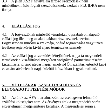
3.3 A jelen ÁSZF hatálya alá tartozó szerződések nem
minősülnek írásba foglalt szerződéseknek, azokat a FLUIDRA nem
iktatja.
4. ELÁLLÁSI JOG
4.1 A fogyasztónak minősülő vásárlókat jogszabályon alapuló
elállási jog illeti meg az alábbiakban részletezettek szerint.
Fogyasztónak minősül a szakmája, önálló foglalkozása vagy üzleti
tevékenysége körén kívül eljáró természetes személy.
4.2 Az elállási jog a szerződés létrejöttének napja (a megrendelt
terméknek a kiszállítással megbízott szolgáltató partnerünk részére
kiszállításra történő átadás napja, amelyről Ön szállítási értesítőt kap)
és az áru átvételének napja közötti időszakban is gyakorolható.
5. VÉTELÁRAK, SZÁLLÍTÁSI DÍJAK ÉS
ELFOGADOTT FIZETÉSI MÓDOK
5.1 Az árak az ÁFA-t tartalmazzák, az esetlegesen felmerülő
szállítási költségeket nem. Az érvényes árak a megrendelés során
egyértelműen megjelenítésre kerülnek. A megrendelés során a