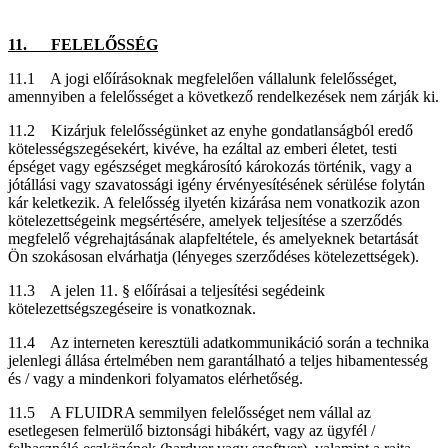
11. FELELŐSSÉG
11.1 A jogi előírásoknak megfelelően vállalunk felelősséget,
amennyiben a felelősséget a következő rendelkezések nem zárják ki.
11.2 Kizárjuk felelősségünket az enyhe gondatlanságból eredő
kötelességszegésekért, kivéve, ha ezáltal az emberi életet, testi
épséget vagy egészséget megkárosító károkozás történik, vagy a
jótállási vagy szavatossági igény érvényesítésének sérülése folytán
kár keletkezik. A felelősség ilyetén kizárása nem vonatkozik azon
kötelezettségeink megsértésére, amelyek teljesítése a szerződés
megfelelő végrehajtásának alapfeltétele, és amelyeknek betartását
Ön szokásosan elvárhatja (lényeges szerződéses kötelezettségek).
11.3 A jelen 11. § előírásai a teljesítési segédeink
kötelezettségszegéseire is vonatkoznak.
11.4 Az interneten keresztüli adatkommunikáció során a technika
jelenlegi állása értelmében nem garantálható a teljes hibamentesség
és / vagy a mindenkori folyamatos elérhetőség.
11.5 A FLUIDRA semmilyen felelősséget nem vállal az
esetlegesen felmerülő biztonsági hibákért, vagy az ügyfél /