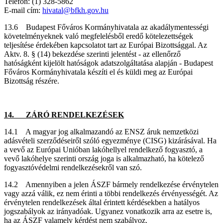
Telefon: (1) 328-5862
E-mail cím:
hivatal@bfkh.gov.hu
13.6 Budapest Főváros Kormányhivatala az akadálymentességi
követelményeknek való megfelelésből eredő kötelezettségek
teljesítése érdekében kapcsolatot tart az Európai Bizottsággal. Az
Aktv. 8. § (14) bekezdése szerinti jelentést - az ellenőrző
hatóságként kijelölt hatóságok adatszolgáltatása alapján - Budapest
Főváros Kormányhivatala készíti el és küldi meg az Európai
Bizottság részére.
14. ZÁRÓ RENDELKEZÉSEK
14.1 A magyar jog alkalmazandó az ENSZ áruk nemzetközi
adásvételi szerződéseiről szóló egyezménye (CISG) kizárásával. Ha
a vevő az Európai Unióban lakóhellyel rendelkező fogyasztó, a
vevő lakóhelye szerinti ország joga is alkalmazható, ha kötelező
fogyasztóvédelmi rendelkezésekről van szó.
14.2 Amennyiben a jelen ÁSZF bármely rendelkezése érvénytelen
vagy azzá válik, ez nem érinti a többi rendelkezés érvényességét. Az
érvénytelen rendelkezések által érintett kérdésekben a hatályos
jogszabályok az irányadóak. Ugyanez vonatkozik arra az esetre is,
ha az ÁSZF valamely kérdést nem szabályoz.