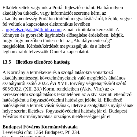
Elkötelezettek vagyunk a Portál fejlesztése iránt. Ha bármilyen
akadályba ütközik, vagy információt szeretne kérni az
akadálymentesség Portálon történő megvalósításáról, kérjük, vegye
fel velünk a kapcsolatot elektronikus levélben
a
ugyfelszolgalat@fluidra.com
e-mail címünkön keresztül. A
könnyen és gyorsabb ügyintézés elősegítése érdekében, kérjük,
hogy tárgy mezőben tüntesse fel az „Akadálymentesség”
megjelölést. Kérését/kérdését megvizsgáljuk, és a lehető
leghamarabb felvesszük Önnel a kapcsolatot.
13.5 Illetékes ellenőrző hatóság
A Kormány a termékekre és a szolgáltatásokra vonatkozó
akadálymentességi követelményeknek való megfelelés általános
szabályairól szóló 2022. évi XVII. törvény végrehajtásáról szóló
605/2022. (XII. 28.) Korm. rendeletben (Aktv. Vhr.) az e-
kereskedelmi szolgáltatások tekintetében az Aktv. szerinti ellenőrző
hatóságként a fogyasztóvédelmi hatóságot jelölte ki. Ellenőrző
hatóságként a termék vásárlásának, illetve a szolgáltatás nyújtásának
helye szerint illetékes, fogyasztóvédelmi hatóság jár el. Budapest
Főváros Kormányhivatala országos illetékességgel jár el.
Budapest Főváros Kormányhivatala
Levelezési cím: 1364 Budapest, Pf. 234.