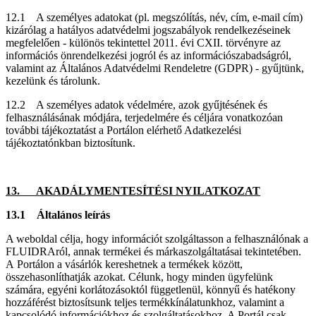
12.1 A személyes adatokat (pl. megszólítás, név, cím, e-mail cím)
kizárólag a hatályos adatvédelmi jogszabályok rendelkezéseinek
megfelelően - különös tekintettel 2011. évi CXII. törvényre az
információs önrendelkezési jogról és az információszabadságról,
valamint az Általános Adatvédelmi Rendeletre (GDPR) - gyűjtünk,
kezelünk és tárolunk.
12.2 A személyes adatok védelmére, azok gyűjtésének és
felhasználásának módjára, terjedelmére és céljára vonatkozóan
további tájékoztatást a Portálon elérhető Adatkezelési
tájékoztatónkban biztosítunk.
13. AKADÁLYMENTESÍTÉSI NYILATKOZAT
13.1 Általános leírás
A weboldal célja, hogy információt szolgáltasson a felhasználónak a
FLUIDRAról, annak termékei és márkaszolgáltatásai tekintetében.
A Portálon a vásárlók kereshetnek a termékek között,
összehasonlíthatják azokat. Célunk, hogy minden ügyfelünk
számára, egyéni korlátozásoktól függetlenül, könnyű és hatékony
hozzáférést biztosítsunk teljes termékkínálatunkhoz, valamint a
kapcsolódó információkhoz és szolgáltatásokhoz. A Portál csak