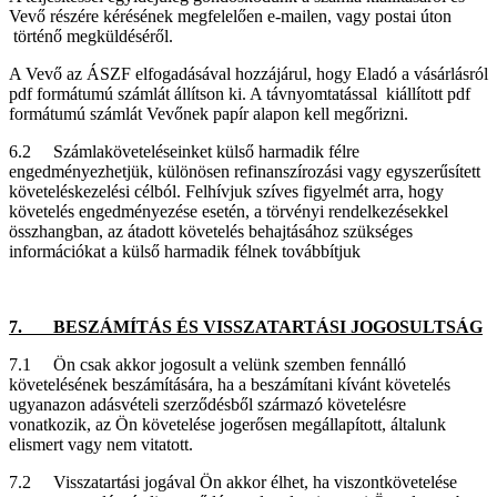
Vevő részére kérésének megfelelően e-mailen, vagy postai úton
történő megküldéséről.
A Vevő az ÁSZF elfogadásával hozzájárul, hogy Eladó a vásárlásról
pdf formátumú számlát állítson ki. A távnyomtatással kiállított pdf
formátumú számlát Vevőnek papír alapon kell megőrizni.
6.2 Számlaköveteléseinket külső harmadik félre
engedményezhetjük, különösen refinanszírozási vagy egyszerűsített
követeléskezelési célból. Felhívjuk szíves figyelmét arra, hogy
követelés engedményezése esetén, a törvényi rendelkezésekkel
összhangban, az átadott követelés behajtásához szükséges
információkat a külső harmadik félnek továbbítjuk
7. BESZÁMÍTÁS ÉS VISSZATARTÁSI JOGOSULTSÁG
7.1 Ön csak akkor jogosult a velünk szemben fennálló
követelésének beszámítására, ha a beszámítani kívánt követelés
ugyanazon adásvételi szerződésből származó követelésre
vonatkozik, az Ön követelése jogerősen megállapított, általunk
elismert vagy nem vitatott.
7.2 Visszatartási jogával Ön akkor élhet, ha viszontkövetelése