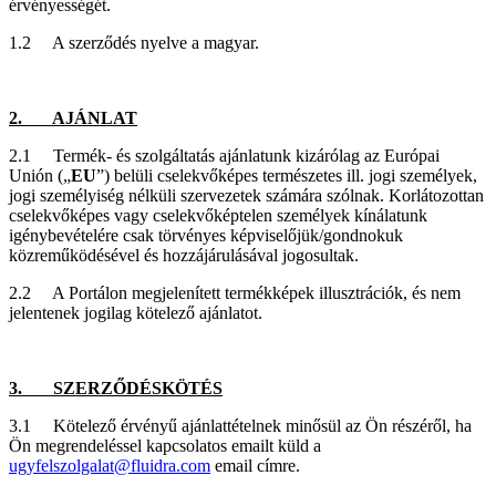
érvényességét.
1.2 A szerződés nyelve a magyar.
2. AJÁNLAT
2.1 Termék- és szolgáltatás ajánlatunk kizárólag az Európai
Unión („
EU
”) belüli cselekvőképes természetes ill. jogi személyek,
jogi személyiség nélküli szervezetek számára szólnak. Korlátozottan
cselekvőképes vagy cselekvőképtelen személyek kínálatunk
igénybevételére csak törvényes képviselőjük/gondnokuk
közreműködésével és hozzájárulásával jogosultak.
2.2 A Portálon megjelenített termékképek illusztrációk, és nem
jelentenek jogilag kötelező ajánlatot.
3. SZERZŐDÉSKÖTÉS
3.1 Kötelező érvényű ajánlattételnek minősül az Ön részéről, ha
Ön megrendeléssel kapcsolatos emailt küld a
ugyfelszolgalat@fluidra.com
email címre.