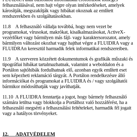
felhasználásával, nem hajt végre olyan intézkedéseket, amelyek
károsítják, megszakítják vagy hibákat okoznak az említett
rendszerekben és szolgáltatásokban.
11.8 A felhasználó vállalja továbbá, hogy nem vezet be
programokat, vírusokat, makrókat, kisalkalmazásokat, ActiveX-
vezérlőket vagy bármilyen más fájl- vagy karaktersorozatot, amely
bármilyen változást okozhat vagy hajthat végre a FLUIDRA vagy a
FLUIDRAn keresztül harmadik felek informatikai rendszereiben.
11.9 A szerveren közzétett dokumentumok és grafikák műszaki és
tipográfiai hibákat tartalmazhatnak, valamint a weboldalon és a
Portálon sajtóhibák fordulhatnak elő, azonban egyik említett eset
sem képezheti reklamáció tárgyát. A Portálon rendelkezésre álló
információkat és programokat a FLUIDRA és / vagy szolgáltatói
bármikor módosíthatják vagy javíthatják.
11.10 A FLUIDRA fenntartja a jogot, hogy bármely felhasználó
számára letiltsa vagy blokkolja a Portálhoz való hozzáférést, ha a
felhasználó megsérti a felhasználási feltételeket, harmadik fél jogait
vagy a hatályos törvényeket.
12. ADATVÉDELEM