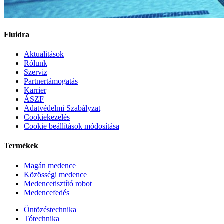
Fluidra
Aktualitások
Rólunk
Szerviz
Partnertámogatás
Karrier
ÁSZF
Adatvédelmi Szabályzat
Cookiekezelés
Cookie beállítások módosítása
Termékek
Magán medence
Közösségi medence
Medencetisztító robot
Medencefedés
Öntözéstechnika
Tótechnika