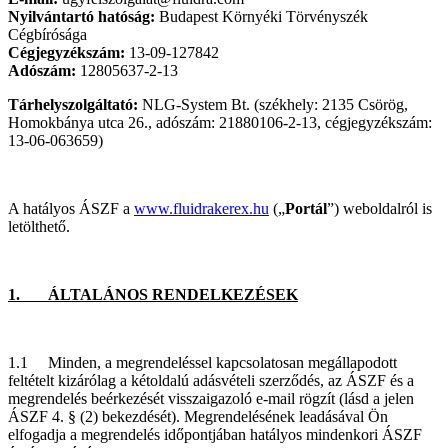
Nyilvántartó hatóság:
Budapest Környéki Törvényszék
Cégbírósága
Cégjegyzékszám:
13-09-127842
Adószám:
12805637-2-13
Tárhelyszolgáltató:
NLG-System Bt. (székhely: 2135 Csörög,
Homokbánya utca 26., adószám: 21880106-2-13, cégjegyzékszám:
13-06-063659)
A hatályos ÁSZF a
www.fluidrakerex.hu
(„
Portál
”) weboldalról is
letölthető.
1. ÁLTALÁNOS RENDELKEZÉSEK
1.1 Minden, a megrendeléssel kapcsolatosan megállapodott
feltételt kizárólag a kétoldalú adásvételi szerződés, az ÁSZF és a
megrendelés beérkezését visszaigazoló e-mail rögzít (lásd a jelen
ÁSZF 4. § (2) bekezdését). Megrendelésének leadásával Ön
elfogadja a megrendelés időpontjában hatályos mindenkori ÁSZF