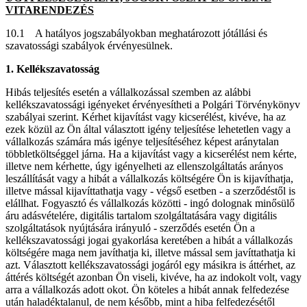
VITARENDEZÉS
10.1 A hatályos jogszabályokban meghatározott jótállási és
szavatossági szabályok érvényesülnek.
1. Kellékszavatosság
Hibás teljesítés esetén a vállalkozással szemben az alábbi
kellékszavatossági igényeket érvényesítheti a Polgári Törvénykönyv
szabályai szerint. Kérhet kijavítást vagy kicserélést, kivéve, ha az
ezek közül az Ön által választott igény teljesítése lehetetlen vagy a
vállalkozás számára más igénye teljesítéséhez képest aránytalan
többletköltséggel járna. Ha a kijavítást vagy a kicserélést nem kérte,
illetve nem kérhette, úgy igényelheti az ellenszolgáltatás arányos
leszállítását vagy a hibát a vállalkozás költségére Ön is kijavíthatja,
illetve mással kijavíttathatja vagy - végső esetben - a szerződéstől is
elállhat. Fogyasztó és vállalkozás közötti - ingó dolognak minősülő
áru adásvételére, digitális tartalom szolgáltatására vagy digitális
szolgáltatások nyújtására irányuló - szerződés esetén Ön a
kellékszavatossági jogai gyakorlása keretében a hibát a vállalkozás
költségére maga nem javíthatja ki, illetve mással sem javíttathatja ki
azt. Választott kellékszavatossági jogáról egy másikra is áttérhet, az
áttérés költségét azonban Ön viseli, kivéve, ha az indokolt volt, vagy
arra a vállalkozás adott okot. Ön köteles a hibát annak felfedezése
után haladéktalanul, de nem később, mint a hiba felfedezésétől