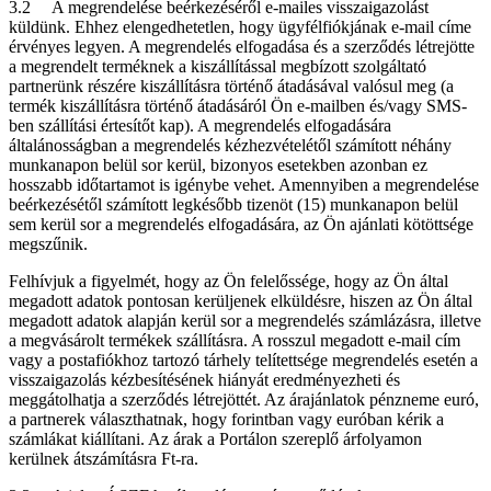
3.2 A megrendelése beérkezéséről e-mailes visszaigazolást
küldünk. Ehhez elengedhetetlen, hogy ügyfélfiókjának e-mail címe
érvényes legyen. A megrendelés elfogadása és a szerződés létrejötte
a megrendelt terméknek a kiszállítással megbízott szolgáltató
partnerünk részére kiszállításra történő átadásával valósul meg (a
termék kiszállításra történő átadásáról Ön e-mailben és/vagy SMS-
ben szállítási értesítőt kap). A megrendelés elfogadására
általánosságban a megrendelés kézhezvételétől számított néhány
munkanapon belül sor kerül, bizonyos esetekben azonban ez
hosszabb időtartamot is igénybe vehet. Amennyiben a megrendelése
beérkezésétől számított legkésőbb tizenöt (15) munkanapon belül
sem kerül sor a megrendelés elfogadására, az Ön ajánlati kötöttsége
megszűnik.
Felhívjuk a figyelmét, hogy az Ön felelőssége, hogy az Ön által
megadott adatok pontosan kerüljenek elküldésre, hiszen az Ön által
megadott adatok alapján kerül sor a megrendelés számlázásra, illetve
a megvásárolt termékek szállításra. A rosszul megadott e-mail cím
vagy a postafiókhoz tartozó tárhely telítettsége megrendelés esetén a
visszaigazolás kézbesítésének hiányát eredményezheti és
meggátolhatja a szerződés létrejöttét. Az árajánlatok pénzneme euró,
a partnerek választhatnak, hogy forintban vagy euróban kérik a
számlákat kiállítani. Az árak a Portálon szereplő árfolyamon
kerülnek átszámításra Ft-ra.