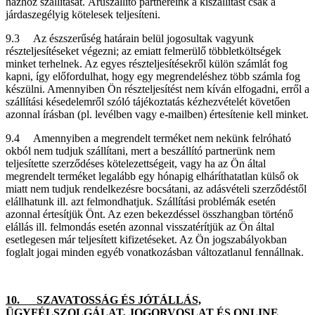
házhoz szállítását. Áruszállító partnereink a kiszállítást csak a
járdaszegélyig kötelesek teljesíteni.
9.3 Az észszerűség határain belül jogosultak vagyunk
részteljesítéseket végezni; az emiatt felmerülő többletköltségek
minket terhelnek. Az egyes részteljesítésekről külön számlát fog
kapni, így előfordulhat, hogy egy megrendeléshez több számla fog
készülni. Amennyiben Ön részteljesítést nem kíván elfogadni, erről a
szállítási késedelemről szóló tájékoztatás kézhezvételét követően
azonnal írásban (pl. levélben vagy e-mailben) értesítenie kell minket.
9.4 Amennyiben a megrendelt terméket nem nekünk felróható
okból nem tudjuk szállítani, mert a beszállító partnerünk nem
teljesítette szerződéses kötelezettségeit, vagy ha az Ön által
megrendelt terméket legalább egy hónapig elháríthatatlan külső ok
miatt nem tudjuk rendelkezésre bocsátani, az adásvételi szerződéstől
elállhatunk ill. azt felmondhatjuk. Szállítási problémák esetén
azonnal értesítjük Önt. Az ezen bekezdéssel összhangban történő
elállás ill. felmondás esetén azonnal visszatérítjük az Ön által
esetlegesen már teljesített kifizetéseket. Az Ön jogszabályokban
foglalt jogai minden egyéb vonatkozásban változatlanul fennállnak.
10. SZAVATOSSÁG ÉS JÓTÁLLÁS,
ÜGYFÉLSZOLGÁLAT, JOGORVOSLAT ÉS ONLINE