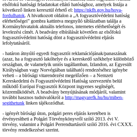
elsőfokú hatósági feladatokat ellátó hatósághoz, amelyek listája a
következő linken keresztül érhető el:
https://nkfh.gov.hu/hova-
fordulhatok
. A hivatkozott oldalon a „A fogyasztóvédelmi hatóság
elérhetőségei” gombra kattintva megnyíló táblázatban találja a
Kormányhivatalok aktuális telefonos, internetes elérhetőségét és
levelezési címét. A beadvány elbírálását követően az elsőfokú
fogyasztóvédelmi hatóság dönt a fogyasztóvédelmi eljárás
lefolytatásáról.
- határon átnyúló egyedi fogyasztói reklamációjának/panaszának
(azaz, ha a fogyasztó lakóhelye és a kereskedő székhelye különböző
országban, de valamelyik uniós tagállamban, Izlandon, az Egyesült
Királyságban vagy Norvégiában található) rendezéséhez igénybe
veheti – a bírósági vitarendezést megelőzően – a Nemzeti
Kereskedelmi és Fogyasztóvédelmi Hatóság szervezetén belül
működő Európai Fogyasztói Központ ingyenes segítségét,
közreműködését. A beadvány benyújtásának módjáról, valamint
további hasznos tudnivalókról a
http://magyarefk.hu/hu/miben-
segithetunk
linken tájékozódhat.
- igényét bírósági úton, polgári peres eljárás keretében is
érvényesítheti a Polgári Törvénykönyvről szóló 2013. évi V.
törvény, valamint a Polgári Perrendtartásról szóló 2016. évi CXXX.
törvény rendelkezései szerint.