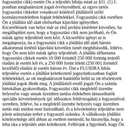
fogyasztási cikk) esetén Ön a teljesítés hibája miatt az §11. (1) 1.
pontban meghatározott jogait érvényesítheti, az egyes tartós
fogyasztási cikkekre vonatkozó kötelező jótállásról szóló
kormányrendeletben foglalt feltételekkel. Fogyasztási cikk esetében
Ön a jótállási idő alatt elsősorban kijavítást igényelhet.
Kicserélésnek van helye már az első javítási kísérletet követően, ha
megállapítást nyer, hogy a fogyasztási cikk nem javítható, és Ön
másik igény teljesítését nem kéri. A kicserélési igényt az is
megalapozza, ha a fogyasztási cikk a jótállási idő alatt három
alkalommal történő kijavítást követően ismét meghibásodik, feltéve,
hogy Ön nem kéri másik igény teljesítését. A jótállás időtartama
fogyasztási cikkek esetén 10 000 forinttól 250 000 forintig terjedő
eladási ár esetén két év, a 250 000 forint feletti (250 001 forinttól
kezdődő) eladási ár esetén három év. Önt a FLUIDRA hibás
teljesítése esetén a jótállást keletkeztető jognyilatkozatban foglalt
feltételekkel, az ott meghatározott határidőn belül az ott részletezett
jótállási jogok illetik meg. A jótállásból eredő jogait Ön a számla
birtokában gyakorolhatja. Fogyasztási cikk megfelelő üzembe
helyezése vagy annak üzemben tartása érdekében támaszthatók
speciális követelmények (pl. időszakos felülvizsgálat) a fogyasztóval
szemben, feltéve, ha a megfelelő üzembe helyezés vagy üzemben
tartás más módon nem biztosítható, és a követelmény teljesítése nem
jelent aránytalan terhet a fogyasztó számára. A vállalkozás jótállási
kötelezettsége alól abban az esetben mentesül, ha bizonyítja, hogy a
hiba oka a teljesítés után keletkezett. Felhívjuk a figyelmét, hogy Ön