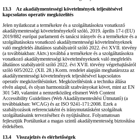
13.3 Az akadálymentességi követelmények teljesítésével
kapcsolatos operatív megközelítés
Jelen nyilatkozat a termékekre és a szolgáltatásokra vonatkozó
akadálymentességi követelményekről szóló, 2019. április 17-i (EU)
2019/882 európai parlamenti és tanácsi irányelv és a termékekre és a
szolgáltatásokra vonatkozó akadálymentességi követelményeknek
való megfelelés általános szabályairól szóló 2022. évi XVII. törvény
(a továbbiakban: Aktv.) továbbá a termékekre és a szolgáltatásokra
vonatkozó akadálymentességi követelményeknek való megfelelés
általános szabályairól szóló 2022. évi XVII. törvény végrehajtásáról
szóló 605/2022. (XII. 28.) Korm. rendelet alapján meghatározza az
akadálymentességi követelmények teljesítésével kapcsolatos
operatív megközelítésünket. Megközelítésünk a technika állása
elvén alapul, és olyan harmonizált szabványokat követ, mint az EN
301 549, valamint a nemzetközileg elismert Web Content
Accessibility Guidelines (Web Akadálymentesítési Útmutató) (a
továbbiakban: WCAG) és az ISO 9241-171:2008. Ezek a
szabályozások referenciaként és iránymutatásként szolgálnak
szolgáltatásaink tervezéséhez és nyújtásához. Folyamatosan
fejlesztjük Portálunkat a magas szintű akadálymentesség biztosítása
érdekében.
13.4 Visszajelzés és elérhetőségek