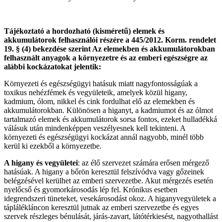
Tájékoztató a hordozható (kisméretű) elemek és
akkumulátorok felhasználói részére a 445/2012. Korm. rendelet
19. § (4) bekezdése szerint Az elemekben és akkumulátorokban
felhasznált anyagok a környezetre és az emberi egészségre az
alábbi kockázatokat jelentik:
Környezeti és egészségügyi hatásuk miatt nagyfontosságúak a
toxikus nehézfémek és vegyületeik, amelyek közül higany,
kadmium, ólom, nikkel és cink fordulhat elő az elemekben és
akkumulátorokban. Különösen a higanyt, a kadmiumot és az ólmot
tartalmazó elemek és akkumulátorok sorsa fontos, ezeket hulladékká
válásuk után mindenképpen veszélyesnek kell tekinteni. A
környezeti és egészségügyi kockázat annál nagyobb, minél több
kerül ki ezekből a környezetbe.
A higany és vegyületei
: az élő szervezet számára erősen mérgező
hatásúak. A higany a bőrön keresztül felszívódva vagy gőzeinek
belégzésével kerülhet az emberi szervezetbe. Akut mérgezés esetén
nyelőcső és gyomorkárosodás lép fel. Krónikus esetben
idegrendszeri tüneteket, vesekárosodást okoz. A higanyvegyületek a
táplálékláncon keresztül jutnak az emberi szervezetbe és egyes
szervek részleges bénulását, járás-zavart, látótérkiesést, nagyothallást