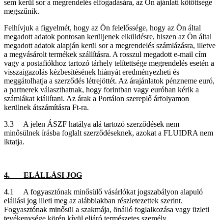
sem kerül sor a megrendelés elfogadására, az Ön ajánlati kötöttsége
megszűnik.
Felhívjuk a figyelmét, hogy az Ön felelőssége, hogy az Ön által
megadott adatok pontosan kerüljenek elküldésre, hiszen az Ön által
megadott adatok alapján kerül sor a megrendelés számlázásra, illetve
a megvásárolt termékek szállításra. A rosszul megadott e-mail cím
vagy a postafiókhoz tartozó tárhely telítettsége megrendelés esetén a
visszaigazolás kézbesítésének hiányát eredményezheti és
meggátolhatja a szerződés létrejöttét. Az árajánlatok pénzneme euró,
a partnerek választhatnak, hogy forintban vagy euróban kérik a
számlákat kiállítani. Az árak a Portálon szereplő árfolyamon
kerülnek átszámításra Ft-ra.
3.3 A jelen ÁSZF hatálya alá tartozó szerződések nem
minősülnek írásba foglalt szerződéseknek, azokat a FLUIDRA nem
iktatja.
4. ELÁLLÁSI JOG
4.1 A fogyasztónak minősülő vásárlókat jogszabályon alapuló
elállási jog illeti meg az alábbiakban részletezettek szerint.
Fogyasztónak minősül a szakmája, önálló foglalkozása vagy üzleti
tevékenysége körén kívül eljáró természetes személy.