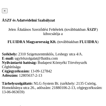
×
ÁSZF és Adatvédelmi Szabályzat
Jelen Általános Szerződési Feltételek (továbbiakban
ÁSZF
)
kibocsátója a
FLUIDRA Magyarország Kft.
(továbbiakban
FLUIDRA
)
Székhely:
2310 Szigetszentmiklós, Leshegy utca 4/A.
E-mail:
ugyfelszolgalat@fluidra.com
Nyilvántartó hatóság:
Budapest Környéki Törvényszék
Cégbírósága
Cégjegyzékszám:
13-09-127842
Adószám:
12805637-2-13
Tárhelyszolgáltató:
NLG-System Bt. (székhely: 2135 Csörög,
Homokbánya utca 26., adószám: 21880106-2-13, cégjegyzékszám:
13-06-063659)