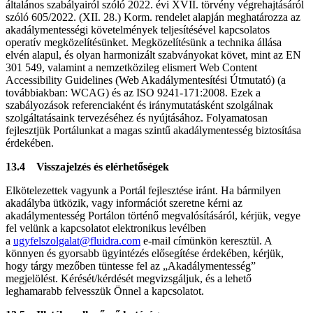
általános szabályairól szóló 2022. évi XVII. törvény végrehajtásáról
szóló 605/2022. (XII. 28.) Korm. rendelet alapján meghatározza az
akadálymentességi követelmények teljesítésével kapcsolatos
operatív megközelítésünket. Megközelítésünk a technika állása
elvén alapul, és olyan harmonizált szabványokat követ, mint az EN
301 549, valamint a nemzetközileg elismert Web Content
Accessibility Guidelines (Web Akadálymentesítési Útmutató) (a
továbbiakban: WCAG) és az ISO 9241-171:2008. Ezek a
szabályozások referenciaként és iránymutatásként szolgálnak
szolgáltatásaink tervezéséhez és nyújtásához. Folyamatosan
fejlesztjük Portálunkat a magas szintű akadálymentesség biztosítása
érdekében.
13.4 Visszajelzés és elérhetőségek
Elkötelezettek vagyunk a Portál fejlesztése iránt. Ha bármilyen
akadályba ütközik, vagy információt szeretne kérni az
akadálymentesség Portálon történő megvalósításáról, kérjük, vegye
fel velünk a kapcsolatot elektronikus levélben
a
ugyfelszolgalat@fluidra.com
e-mail címünkön keresztül. A
könnyen és gyorsabb ügyintézés elősegítése érdekében, kérjük,
hogy tárgy mezőben tüntesse fel az „Akadálymentesség”
megjelölést. Kérését/kérdését megvizsgáljuk, és a lehető
leghamarabb felvesszük Önnel a kapcsolatot.