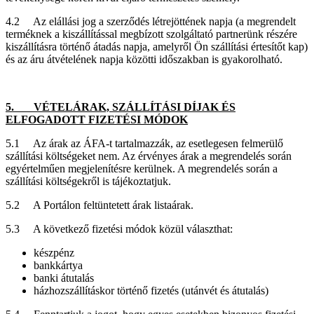
4.2 Az elállási jog a szerződés létrejöttének napja (a megrendelt
terméknek a kiszállítással megbízott szolgáltató partnerünk részére
kiszállításra történő átadás napja, amelyről Ön szállítási értesítőt kap)
és az áru átvételének napja közötti időszakban is gyakorolható.
5. VÉTELÁRAK, SZÁLLÍTÁSI DÍJAK ÉS
ELFOGADOTT FIZETÉSI MÓDOK
5.1 Az árak az ÁFA-t tartalmazzák, az esetlegesen felmerülő
szállítási költségeket nem. Az érvényes árak a megrendelés során
egyértelműen megjelenítésre kerülnek. A megrendelés során a
szállítási költségekről is tájékoztatjuk.
5.2 A Portálon feltüntetett árak listaárak.
5.3 A következő fizetési módok közül választhat:
készpénz
bankkártya
banki átutalás
házhozszállításkor történő fizetés (utánvét és átutalás)