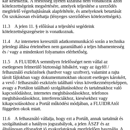
kár keletkezik. A felelősség ilyetén kizárása nem vonatkozik azon
kötelezettségeink megsértésére, amelyek teljesítése a szerződés
megfelelő végrehajtásának alapfeltétele, és amelyeknek betartását
Ön szokásosan elvárhatja (lényeges szerződéses kötelezettségek).
11.3 A jelen 11. § előírásai a teljesítési segédeink
kötelezettségszegéseire is vonatkoznak.
11.4 Az interneten keresztüli adatkommunikáció során a technika
jelenlegi állása értelmében nem garantálható a teljes hibamentesség
és / vagy a mindenkori folyamatos elérhetőség.
11.5 A FLUIDRA semmilyen felelősséget nem vállal az
esetlegesen felmerülő biztonsági hibákért, vagy az ügyfél /
felhasználó eszközének (hardver vagy szoftver), valamint a rajta
tárolt fájlokban vagy dokumentumokban okozott esetleges károkért,
a vevő / felhasználó eszközén található vírus következményeképpen,
avagy a Portálon található szolgáltatásokhoz és tartalmakhoz való
kapcsolódáshoz, internetes meghibásodásokhoz, telefonos
meghibásodásokhoz, interferenciákhoz, kiesésekhez vagy
kikapcsolásokhoz a Portál működési módjában, a FLUIDRAtól
független okok miatt.
11.6 A felhasználó vállalja, hogy ezt a Portált, annak tartalmát és
szolgáltatásait a hatályos jogszabályok, a jelen ÁSZF és az
általánosan elfogadott jó gyakorlatoknak megfelelően használja. A