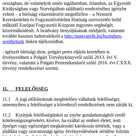
országban, de valamelyik uniós tagállamban, Izlandon, az Egyesült
Királyságban vagy Norvégiában található) rendezéséhez igénybe
veheti – a bírósági vitarendezést megelőzően – a Nemzeti
Kereskedelmi és Fogyasztóvédelmi Hatóság szervezetén belül
működő Európai Fogyasztói Központ ingyenes segítségét,
közreműködését. A beadvány benyújtásának módjáról, valamint
további hasznos tudnivalókról a
http://magyarefk.hu/hu/miben-
segithetunk
linken tájékozódhat.
- igényét bírósági úton, polgári peres eljárás keretében is
érvényesítheti a Polgári Törvénykönyvről szóló 2013. évi V.
törvény, valamint a Polgári Perrendtartásról szóló 2016. évi CXXX.
törvény rendelkezései szerint.
11. FELELŐSSÉG
11.1 A jogi előírásoknak megfelelően vállalunk felelősséget,
amennyiben a felelősséget a következő rendelkezések nem zárják ki.
11.2 Kizárjuk felelősségünket az enyhe gondatlanságból eredő
kötelességszegésekért, kivéve, ha ezáltal az emberi életet, testi
épséget vagy egészséget megkárosító károkozás történik, vagy a
jótállási vagy szavatossági igény érvényesítésének sérülése folytán