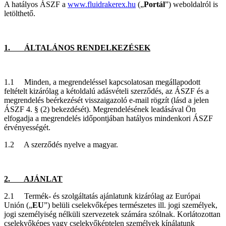
A hatályos ÁSZF a
www.fluidrakerex.hu
(„
Portál
”) weboldalról is
letölthető.
1. ÁLTALÁNOS RENDELKEZÉSEK
1.1 Minden, a megrendeléssel kapcsolatosan megállapodott
feltételt kizárólag a kétoldalú adásvételi szerződés, az ÁSZF és a
megrendelés beérkezését visszaigazoló e-mail rögzít (lásd a jelen
ÁSZF 4. § (2) bekezdését). Megrendelésének leadásával Ön
elfogadja a megrendelés időpontjában hatályos mindenkori ÁSZF
érvényességét.
1.2 A szerződés nyelve a magyar.
2. AJÁNLAT
2.1 Termék- és szolgáltatás ajánlatunk kizárólag az Európai
Unión („
EU
”) belüli cselekvőképes természetes ill. jogi személyek,
jogi személyiség nélküli szervezetek számára szólnak. Korlátozottan
cselekvőképes vagy cselekvőképtelen személyek kínálatunk