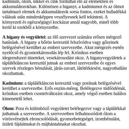
kadmium, ólom, nikkel és cink fordulhat elő az elemekben és
akkumulátorokban. Különösen a higanyt, a kadmiumot és az ólmot
tartalmazó elemek és akkumulátorok sorsa fontos, ezeket hulladékká
válásuk után mindenképpen veszélyesnek kell tekinteni. A
környezeti és egészségügyi kockázat annál nagyobb, minél több
kerül ki ezekből a környezetbe.
A higany és vegyületei
: az élő szervezet számára erősen mérgező
hatásúak. A higany a bőrön keresztül felszívódva vagy gőzeinek
belégzésével kerülhet az emberi szervezetbe. Akut mérgezés esetén
nyelőcső és gyomorkárosodás lép fel. Krónikus esetben
idegrendszeri tüneteket, vesekárosodást okoz. A higanyvegyületek a
táplálékláncon keresztül jutnak az emberi szervezetbe és egyes
szervek részleges bénulását, járás-zavart, látótérkiesést, nagyothallást
okozhatnak.
Kadmium:
a táplálékláncon keresztül vagy porának belégzésével
kerülhet a szervezetbe. Erős enzim-méreg. Belélegezve tüdőödémát,
krónikus esetben csontelváltozást okoz, amely végső esetben halálos
kimenetelű lehet.
Ólom:
Pora és különböző vegyületei belélegezve vagy a táplálékkal
juthatnak a szervezetbe. A szervezetben felhalmozódott ólom a
vörösvérsejtek elroncsolódását, gyomorbetegséget, izombénulást,
ízületi fájdalmakat és májbántalmakat okozhat.