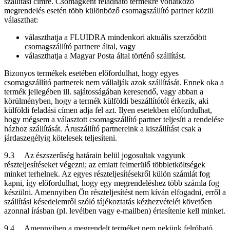
szállítási címre. Csomagként feladható termékre vonatkozó
megrendelés esetén több különböző csomagszállító partner közül
választhat:
választhatja a FLUIDRA mindenkori aktuális szerződött
csomagszállító partnere által, vagy
választhatja a Magyar Posta által történő szállítást.
Bizonyos termékek esetében előfordulhat, hogy egyes
csomagszállító partnerek nem vállalják azok szállítását. Ennek oka a
termék jellegében ill. sajátosságában keresendő, vagy abban a
körülményben, hogy a termék külföldi beszállítótól érkezik, aki
külföldi feladási címen adja fel azt. Ilyen esetekben előfordulhat,
hogy mégsem a választott csomagszállító partner teljesíti a rendelése
házhoz szállítását. Áruszállító partnereink a kiszállítást csak a
járdaszegélyig kötelesek teljesíteni.
9.3 Az észszerűség határain belül jogosultak vagyunk
részteljesítéseket végezni; az emiatt felmerülő többletköltségek
minket terhelnek. Az egyes részteljesítésekről külön számlát fog
kapni, így előfordulhat, hogy egy megrendeléshez több számla fog
készülni. Amennyiben Ön részteljesítést nem kíván elfogadni, erről a
szállítási késedelemről szóló tájékoztatás kézhezvételét követően
azonnal írásban (pl. levélben vagy e-mailben) értesítenie kell minket.
9.4 Amennyiben a megrendelt terméket nem nekünk felróható