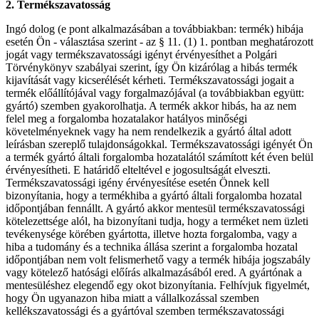
2. Termékszavatosság
Ingó dolog (e pont alkalmazásában a továbbiakban: termék) hibája
esetén Ön - választása szerint - az § 11. (1) 1. pontban meghatározott
jogát vagy termékszavatossági igényt érvényesíthet a Polgári
Törvénykönyv szabályai szerint, így Ön kizárólag a hibás termék
kijavítását vagy kicserélését kérheti. Termékszavatossági jogait a
termék előállítójával vagy forgalmazójával (a továbbiakban együtt:
gyártó) szemben gyakorolhatja. A termék akkor hibás, ha az nem
felel meg a forgalomba hozatalakor hatályos minőségi
követelményeknek vagy ha nem rendelkezik a gyártó által adott
leírásban szereplő tulajdonságokkal. Termékszavatossági igényét Ön
a termék gyártó általi forgalomba hozatalától számított két éven belül
érvényesítheti. E határidő elteltével e jogosultságát elveszti.
Termékszavatossági igény érvényesítése esetén Önnek kell
bizonyítania, hogy a termékhiba a gyártó általi forgalomba hozatal
időpontjában fennállt. A gyártó akkor mentesül termékszavatossági
kötelezettsége alól, ha bizonyítani tudja, hogy a terméket nem üzleti
tevékenysége körében gyártotta, illetve hozta forgalomba, vagy a
hiba a tudomány és a technika állása szerint a forgalomba hozatal
időpontjában nem volt felismerhető vagy a termék hibája jogszabály
vagy kötelező hatósági előírás alkalmazásából ered. A gyártónak a
mentesüléshez elegendő egy okot bizonyítania. Felhívjuk figyelmét,
hogy Ön ugyanazon hiba miatt a vállalkozással szemben
kellékszavatossági és a gyártóval szemben termékszavatossági