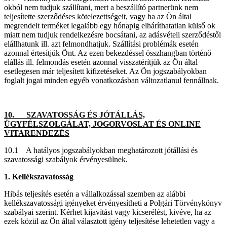
okból nem tudjuk szállítani, mert a beszállító partnerünk nem
teljesítette szerződéses kötelezettségeit, vagy ha az Ön által
megrendelt terméket legalább egy hónapig elháríthatatlan külső ok
miatt nem tudjuk rendelkezésre bocsátani, az adásvételi szerződéstől
elállhatunk ill. azt felmondhatjuk. Szállítási problémák esetén
azonnal értesítjük Önt. Az ezen bekezdéssel összhangban történő
elállás ill. felmondás esetén azonnal visszatérítjük az Ön által
esetlegesen már teljesített kifizetéseket. Az Ön jogszabályokban
foglalt jogai minden egyéb vonatkozásban változatlanul fennállnak.
10. SZAVATOSSÁG ÉS JÓTÁLLÁS,
ÜGYFÉLSZOLGÁLAT, JOGORVOSLAT ÉS ONLINE
VITARENDEZÉS
10.1 A hatályos jogszabályokban meghatározott jótállási és
szavatossági szabályok érvényesülnek.
1. Kellékszavatosság
Hibás teljesítés esetén a vállalkozással szemben az alábbi
kellékszavatossági igényeket érvényesítheti a Polgári Törvénykönyv
szabályai szerint. Kérhet kijavítást vagy kicserélést, kivéve, ha az
ezek közül az Ön által választott igény teljesítése lehetetlen vagy a