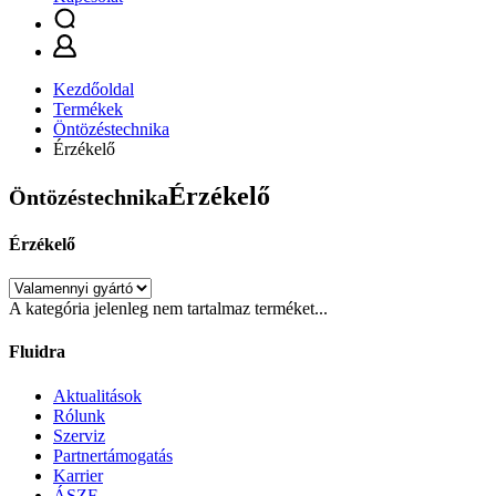
Kezdőoldal
Termékek
Öntözéstechnika
Érzékelő
Érzékelő
Öntözéstechnika
Érzékelő
A kategória jelenleg nem tartalmaz terméket...
Fluidra
Aktualitások
Rólunk
Szerviz
Partnertámogatás
Karrier
ÁSZF