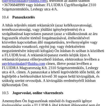
(
ugyfelszolgalat@fluidra.com
), telefonon az alábbi számon
+36706848999 vagy írásban: FLUIDRA Ügyfélszolgálat 2310
Szigetszentmiklós, Leshegy utca 4/A.
10.4
Panaszkezelés
A hibás teljesítés miatti reklamációt (azaz kellékszavatossági,
termékszavatossági, vagy jótállási igénybejelentést) és a
szolgáltatással kapcsolatos panaszt (azaz a vállalkozásnak az áru
fogyasztók részére történő forgalmazásával, értékesítésével
közvetlen kapcsolatban álló magatartására, tevékenységére vagy
mulasztására vonatkozó, egyéni jog- vagy érdeksérelem
megszüntetésére irányuló kifogást) Ön írásban és szóban is közölheti
a FLUIDRAval. A reklamáció/panasz esetén kérjük írjon A
reklamáció/panasz előterjeszthető írásban, elektronikus levélben a
ugyfelszolgalat@fluidra.com
címen, illetve postai levélben a
FLUIDRA Magyarország Kft. 2310 Szigetszentmiklós, Leshegy
utca 4/A. címen. A panaszokat a lehető legrövidebb időn belül, de
legfeljebb a beérkezésüket követő 30 napon belül kivizsgáljuk, és
szükség szerint orvosoljuk. A kivizsgálás eredményéről írásban
tájékoztatjuk Önt.
10.5
Jogorvoslat, online vitarendezés
Amennyiben Ön fogyasztónak minősül és fogyasztói igénye
érvényesítése során a FLUIDRA által kifejtett állásponttal nem ért