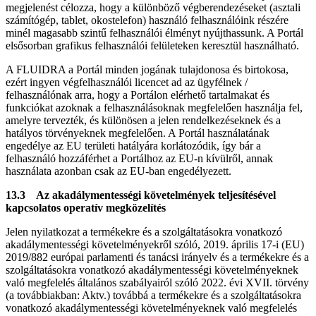
megjelenést célozza, hogy a különböző végberendezéseket (asztali
számítógép, tablet, okostelefon) használó felhasználóink részére
minél magasabb szintű felhasználói élményt nyújthassunk. A Portál
elsősorban grafikus felhasználói felületeken keresztül használható.
A FLUIDRA a Portál minden jogának tulajdonosa és birtokosa,
ezért ingyen végfelhasználói licencet ad az ügyfélnek /
felhasználónak arra, hogy a Portálon elérhető tartalmakat és
funkciókat azoknak a felhasználásoknak megfelelően használja fel,
amelyre tervezték, és különösen a jelen rendelkezéseknek és a
hatályos törvényeknek megfelelően. A Portál használatának
engedélye az EU területi hatályára korlátozódik, így bár a
felhasználó hozzáférhet a Portálhoz az EU-n kívülről, annak
használata azonban csak az EU-ban engedélyezett.
13.3 Az akadálymentességi követelmények teljesítésével
kapcsolatos operatív megközelítés
Jelen nyilatkozat a termékekre és a szolgáltatásokra vonatkozó
akadálymentességi követelményekről szóló, 2019. április 17-i (EU)
2019/882 európai parlamenti és tanácsi irányelv és a termékekre és a
szolgáltatásokra vonatkozó akadálymentességi követelményeknek
való megfelelés általános szabályairól szóló 2022. évi XVII. törvény
(a továbbiakban: Aktv.) továbbá a termékekre és a szolgáltatásokra
vonatkozó akadálymentességi követelményeknek való megfelelés