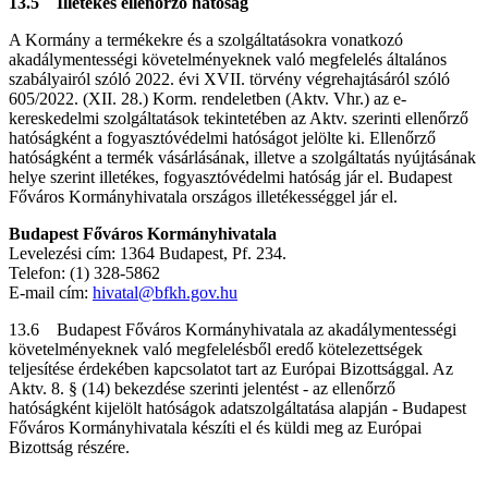
13.5 Illetékes ellenőrző hatóság
A Kormány a termékekre és a szolgáltatásokra vonatkozó
akadálymentességi követelményeknek való megfelelés általános
szabályairól szóló 2022. évi XVII. törvény végrehajtásáról szóló
605/2022. (XII. 28.) Korm. rendeletben (Aktv. Vhr.) az e-
kereskedelmi szolgáltatások tekintetében az Aktv. szerinti ellenőrző
hatóságként a fogyasztóvédelmi hatóságot jelölte ki. Ellenőrző
hatóságként a termék vásárlásának, illetve a szolgáltatás nyújtásának
helye szerint illetékes, fogyasztóvédelmi hatóság jár el. Budapest
Főváros Kormányhivatala országos illetékességgel jár el.
Budapest Főváros Kormányhivatala
Levelezési cím: 1364 Budapest, Pf. 234.
Telefon: (1) 328-5862
E-mail cím:
hivatal@bfkh.gov.hu
13.6 Budapest Főváros Kormányhivatala az akadálymentességi
követelményeknek való megfelelésből eredő kötelezettségek
teljesítése érdekében kapcsolatot tart az Európai Bizottsággal. Az
Aktv. 8. § (14) bekezdése szerinti jelentést - az ellenőrző
hatóságként kijelölt hatóságok adatszolgáltatása alapján - Budapest
Főváros Kormányhivatala készíti el és küldi meg az Európai
Bizottság részére.