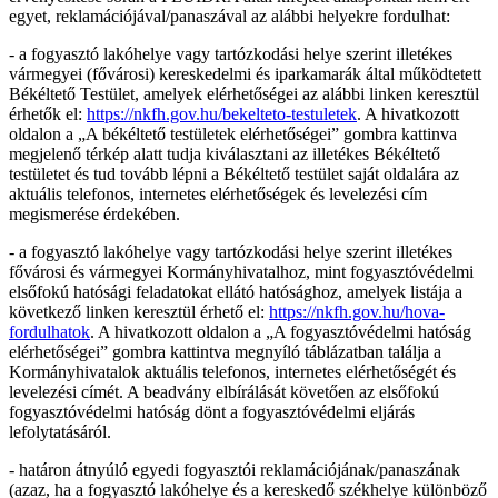
egyet, reklamációjával/panaszával az alábbi helyekre fordulhat:
- a fogyasztó lakóhelye vagy tartózkodási helye szerint illetékes
vármegyei (fővárosi) kereskedelmi és iparkamarák által működtetett
Békéltető Testület, amelyek elérhetőségei az alábbi linken keresztül
érhetők el:
https://nkfh.gov.hu/bekelteto-testuletek
. A hivatkozott
oldalon a „A békéltető testületek elérhetőségei” gombra kattinva
megjelenő térkép alatt tudja kiválasztani az illetékes Békéltető
testületet és tud tovább lépni a Békéltető testület saját oldalára az
aktuális telefonos, internetes elérhetőségek és levelezési cím
megismerése érdekében.
- a fogyasztó lakóhelye vagy tartózkodási helye szerint illetékes
fővárosi és vármegyei Kormányhivatalhoz, mint fogyasztóvédelmi
elsőfokú hatósági feladatokat ellátó hatósághoz, amelyek listája a
következő linken keresztül érhető el:
https://nkfh.gov.hu/hova-
fordulhatok
. A hivatkozott oldalon a „A fogyasztóvédelmi hatóság
elérhetőségei” gombra kattintva megnyíló táblázatban találja a
Kormányhivatalok aktuális telefonos, internetes elérhetőségét és
levelezési címét. A beadvány elbírálását követően az elsőfokú
fogyasztóvédelmi hatóság dönt a fogyasztóvédelmi eljárás
lefolytatásáról.
- határon átnyúló egyedi fogyasztói reklamációjának/panaszának
(azaz, ha a fogyasztó lakóhelye és a kereskedő székhelye különböző