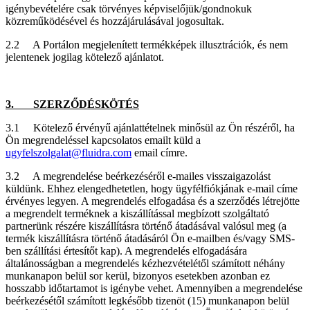
igénybevételére csak törvényes képviselőjük/gondnokuk
közreműködésével és hozzájárulásával jogosultak.
2.2 A Portálon megjelenített termékképek illusztrációk, és nem
jelentenek jogilag kötelező ajánlatot.
3. SZERZŐDÉSKÖTÉS
3.1 Kötelező érvényű ajánlattételnek minősül az Ön részéről, ha
Ön megrendeléssel kapcsolatos emailt küld a
ugyfelszolgalat@fluidra.com
email címre.
3.2 A megrendelése beérkezéséről e-mailes visszaigazolást
küldünk. Ehhez elengedhetetlen, hogy ügyfélfiókjának e-mail címe
érvényes legyen. A megrendelés elfogadása és a szerződés létrejötte
a megrendelt terméknek a kiszállítással megbízott szolgáltató
partnerünk részére kiszállításra történő átadásával valósul meg (a
termék kiszállításra történő átadásáról Ön e-mailben és/vagy SMS-
ben szállítási értesítőt kap). A megrendelés elfogadására
általánosságban a megrendelés kézhezvételétől számított néhány
munkanapon belül sor kerül, bizonyos esetekben azonban ez
hosszabb időtartamot is igénybe vehet. Amennyiben a megrendelése
beérkezésétől számított legkésőbb tizenöt (15) munkanapon belül