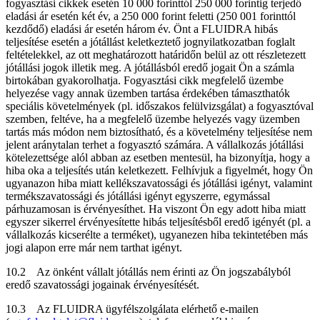
fogyasztási cikkek esetén 10 000 forinttól 250 000 forintig terjedő
eladási ár esetén két év, a 250 000 forint feletti (250 001 forinttól
kezdődő) eladási ár esetén három év. Önt a FLUIDRA hibás
teljesítése esetén a jótállást keletkeztető jognyilatkozatban foglalt
feltételekkel, az ott meghatározott határidőn belül az ott részletezett
jótállási jogok illetik meg. A jótállásból eredő jogait Ön a számla
birtokában gyakorolhatja. Fogyasztási cikk megfelelő üzembe
helyezése vagy annak üzemben tartása érdekében támaszthatók
speciális követelmények (pl. időszakos felülvizsgálat) a fogyasztóval
szemben, feltéve, ha a megfelelő üzembe helyezés vagy üzemben
tartás más módon nem biztosítható, és a követelmény teljesítése nem
jelent aránytalan terhet a fogyasztó számára. A vállalkozás jótállási
kötelezettsége alól abban az esetben mentesül, ha bizonyítja, hogy a
hiba oka a teljesítés után keletkezett. Felhívjuk a figyelmét, hogy Ön
ugyanazon hiba miatt kellékszavatossági és jótállási igényt, valamint
termékszavatossági és jótállási igényt egyszerre, egymással
párhuzamosan is érvényesíthet. Ha viszont Ön egy adott hiba miatt
egyszer sikerrel érvényesítette hibás teljesítésből eredő igényét (pl. a
vállalkozás kicserélte a terméket), ugyanezen hiba tekintetében más
jogi alapon erre már nem tarthat igényt.
10.2 Az önként vállalt jótállás nem érinti az Ön jogszabályból
eredő szavatossági jogainak érvényesítését.
10.3 Az FLUIDRA ügyfélszolgálata elérhető e-mailen