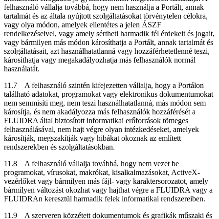
felhasználó vállalja továbbá, hogy nem használja a Portált, annak
tartalmát és az általa nyújtott szolgáltatásokat törvénytelen célokra,
vagy olya módon, amelyek ellentétes a jelen ÁSZF
rendelkezéseivel, vagy amely sértheti harmadik fél érdekeit és jogait,
vagy bármilyen más módon károsíthatja a Portált, annak tartalmát és
szolgáltatásait, azt használhatatlanná vagy hozzáférhetetlenné teszi,
károsíthatja vagy megakadályozhatja más felhasználók normál
használatát.
11.7 A felhasználó szintén kifejezetten vállalja, hogy a Portálon
található adatokat, programokat vagy elektronikus dokumentumokat
nem semmisíti meg, nem teszi használhatatlanná, más módon sem
károsítja, és nem akadályozza más felhasználók hozzáférését a
FLUIDRA által biztosított informatikai erőforrások tömeges
felhasználásával, nem hajt végre olyan intézkedéseket, amelyek
károsítják, megszakítják vagy hibákat okoznak az említett
rendszerekben és szolgáltatásokban.
11.8 A felhasználó vállalja továbbá, hogy nem vezet be
programokat, vírusokat, makrókat, kisalkalmazásokat, ActiveX-
vezérlőket vagy bármilyen más fájl- vagy karaktersorozatot, amely
bármilyen változást okozhat vagy hajthat végre a FLUIDRA vagy a
FLUIDRAn keresztül harmadik felek informatikai rendszereiben.
11.9 A szerveren közzétett dokumentumok és grafikák műszaki és