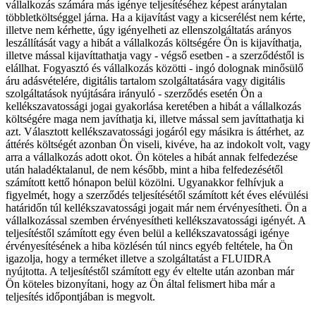
vállalkozás számára más igénye teljesítéséhez képest aránytalan
többletköltséggel járna. Ha a kijavítást vagy a kicserélést nem kérte,
illetve nem kérhette, úgy igényelheti az ellenszolgáltatás arányos
leszállítását vagy a hibát a vállalkozás költségére Ön is kijavíthatja,
illetve mással kijavíttathatja vagy - végső esetben - a szerződéstől is
elállhat. Fogyasztó és vállalkozás közötti - ingó dolognak minősülő
áru adásvételére, digitális tartalom szolgáltatására vagy digitális
szolgáltatások nyújtására irányuló - szerződés esetén Ön a
kellékszavatossági jogai gyakorlása keretében a hibát a vállalkozás
költségére maga nem javíthatja ki, illetve mással sem javíttathatja ki
azt. Választott kellékszavatossági jogáról egy másikra is áttérhet, az
áttérés költségét azonban Ön viseli, kivéve, ha az indokolt volt, vagy
arra a vállalkozás adott okot. Ön köteles a hibát annak felfedezése
után haladéktalanul, de nem később, mint a hiba felfedezésétől
számított kettő hónapon belül közölni. Ugyanakkor felhívjuk a
figyelmét, hogy a szerződés teljesítésétől számított két éves elévülési
határidőn túl kellékszavatossági jogait már nem érvényesítheti. Ön a
vállalkozással szemben érvényesítheti kellékszavatossági igényét. A
teljesítéstől számított egy éven belül a kellékszavatossági igénye
érvényesítésének a hiba közlésén túl nincs egyéb feltétele, ha Ön
igazolja, hogy a terméket illetve a szolgáltatást a FLUIDRA
nyújtotta. A teljesítéstől számított egy év eltelte után azonban már
Ön köteles bizonyítani, hogy az Ön által felismert hiba már a
teljesítés időpontjában is megvolt.