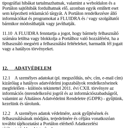
tipográfiai hibákat tartalmazhatnak, valamint a weboldalon és a
Portálon sajtóhibák fordulhatnak elő, azonban egyik említett eset
sem képezheti reklamáció tárgyát. A Portálon rendelkezésre álló
információkat és programokat a FLUIDRA és / vagy szolgáltatói
bármikor módosíthatják vagy javíthatják.
11.10 A FLUIDRA fenntartja a jogot, hogy bármely felhasználó
számára letiltsa vagy blokkolja a Portálhoz való hozzáférést, ha a
felhasználó megsérti a felhasználási feltételeket, harmadik fél jogait
vagy a hatályos törvényeket.
12. ADATVÉDELEM
12.1 A személyes adatokat (pl. megszólítás, név, cím, e-mail cím)
kizárólag a hatályos adatvédelmi jogszabályok rendelkezéseinek
megfelelően - különös tekintettel 2011. évi CXII. törvényre az
információs önrendelkezési jogról és az információszabadságról,
valamint az Általános Adatvédelmi Rendeletre (GDPR) - gyűjtünk,
kezelünk és tárolunk.
12.2 A személyes adatok védelmére, azok gyűjtésének és
felhasználásának módjára, terjedelmére és céljára vonatkozóan
további tájékoztatást a Portálon elérhető Adatkezelési