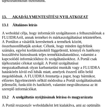
tájékoztatónkban biztosítunk.
13. AKADÁLYMENTESÍTÉSI NYILATKOZAT
13.1 Általános leírás
A weboldal célja, hogy információt szolgáltasson a felhasználónak a
FLUIDRAról, annak termékei és márkaszolgáltatásai tekintetében.
A Portálon a vásárlók kereshetnek a termékek között,
összehasonlíthatják azokat. Célunk, hogy minden ügyfelünk
számára, egyéni korlátozásoktól függetlenül, könnyű és hatékony
hozzáférést biztosítsunk teljes termékkínálatunkhoz, valamint a
kapcsolódó információkhoz és szolgáltatásokhoz. A Portál csak
tájékoztatási célokat szolgál. A Portál szolgáltatásai
megszakadhatnak olyan karbantartási munkák vagy a FLUIDRA
hatáskörén kívül eső hibák miatt, amelyek ésszerű időn belül
megoldódnak. A FLUIDRA fenntartja a jogot, hogy bármikor,
előzetes figyelmeztetés nélkül módosítsa a Portál szolgáltatásainak
jellemzőit, funkcióit és hatókörét, valamint megváltoztassa az itt
szereplő információkat.
13.2 A szolgáltatás nyújtásának leírása és magyarázata
A Portál reszponzív weboldalként lett kialakítva, ami az optimális