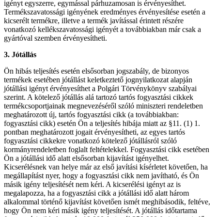
igényt egyszerre, egymással párhuzamosan is érvényesíthet.
Termékszavatossági igényének eredményes érvényesítése esetén a
kicserélt termékre, illetve a termék javítással érintett részére
vonatkozó kellékszavatossági igényét a továbbiakban már csak a
gyártóval szemben érvényesítheti.
3. Jótállás
Ön hibás teljesítés esetén elsősorban jogszabály, de bizonyos
termékek esetében jótállást keletkeztető jognyilatkozat alapján
jótállási igényt érvényesíthet a Polgári Törvénykönyv szabályai
szerint. A kötelező jótállás alá tartozó tartós fogyasztási cikkek
termékcsoportjainak megnevezéséről szóló miniszteri rendeletben
meghatározott új, tartós fogyasztási cikk (a továbbiakban:
fogyasztási cikk) esetén Ön a teljesítés hibája miatt az §11. (1) 1.
pontban meghatározott jogait érvényesítheti, az egyes tartós
fogyasztási cikkekre vonatkozó kötelező jótállásról szóló
kormányrendeletben foglalt feltételekkel. Fogyasztási cikk esetében
Ön a jótállási idő alatt elsősorban kijavítást igényelhet.
Kicserélésnek van helye már az első javítási kísérletet követően, ha
megállapítást nyer, hogy a fogyasztási cikk nem javítható, és Ön
másik igény teljesítését nem kéri. A kicserélési igényt az is
megalapozza, ha a fogyasztási cikk a jótállási idő alatt három
alkalommal történő kijavítást követően ismét meghibásodik, feltéve,
hogy Ön nem kéri másik igény teljesítését. A jótállás időtartama