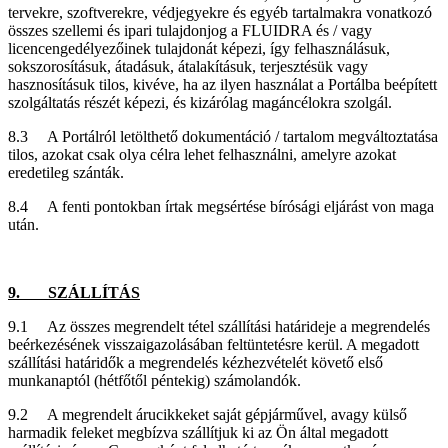
tervekre, szoftverekre, védjegyekre és egyéb tartalmakra vonatkozó
összes szellemi és ipari tulajdonjog a FLUIDRA és / vagy
licencengedélyezőinek tulajdonát képezi, így felhasználásuk,
sokszorosításuk, átadásuk, átalakításuk, terjesztésük vagy
hasznosításuk tilos, kivéve, ha az ilyen használat a Portálba beépített
szolgáltatás részét képezi, és kizárólag magáncélokra szolgál.
8.3 A Portálról letölthető dokumentáció / tartalom megváltoztatása
tilos, azokat csak olya célra lehet felhasználni, amelyre azokat
eredetileg szánták.
8.4 A fenti pontokban írtak megsértése bírósági eljárást von maga
után.
9. SZÁLLÍTÁS
9.1 Az összes megrendelt tétel szállítási határideje a megrendelés
beérkezésének visszaigazolásában feltüntetésre kerül. A megadott
szállítási határidők a megrendelés kézhezvételét követő első
munkanaptól (hétfőtől péntekig) számolandók.
9.2 A megrendelt árucikkeket saját gépjárművel, avagy külső
harmadik feleket megbízva szállítjuk ki az Ön által megadott