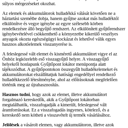
súlyos mérgezéseket okozhat.
Az elemek és akkumulátorok hulladékká válását követően ne a
háztartási szemétbe dobja, hanem gyűjtse azokat más hulladéktól
elkülönítve és vegye igénybe az egyre szélesebb körben
rendelkezésre álló begyűjtő rendszert. Az elkülönített gyűjtőrendszer
igénybevételével csökkenthető a környezetbe kikerülő veszélyes
anyagok okozta egészségügyi kockázat és lehetővé válik egyes
hasznos alkotóelemek visszanyerése is.
A feleslegessé vált elemet és kisméretű akkumulátort vigye el az
Önhöz legközelebb eső visszagyűjtő helyre. A visszagyűjtő
helyekről honlapunk Gyűjtőpont lokátor menüpontja alatt
tájékozódhat. A gyűjtőpontokon összegyűlt hulladékelemeket és
akkumulátorokat elszállíttatjuk hatósági engedéllyel rendelkező
hulladékkezelő létesítménybe, ahol az előírásoknak megfelelően
történik meg az újrahasznosítás.
Hasznos tudni
, hogy azok az elemet, illetve akkumulátort
forgalmazó kereskedők, akik a Gyűjtőpont lokátorban
megtalálhatók, visszafogadják a kimerült, feleslegessé vált
áramforrásokat. Ez a visszafogadás ingyenes, kötelező, és a
kereskedő nem kötheti a visszavételt új termék vásárlásához.
Jelölések
a vásárolt elemen, vagy akkumulátoron, illetve azok