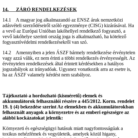
14. ZÁRÓ RENDELKEZÉSEK
14.1 A magyar jog alkalmazandó az ENSZ áruk nemzetközi
adásvételi szerződéseiről szóló egyezménye (CISG) kizárásával. Ha
a vevő az Európai Unióban lakóhellyel rendelkező fogyasztó, a
vevő lakóhelye szerinti ország joga is alkalmazható, ha kötelező
fogyasztóvédelmi rendelkezésekről van szó.
14.2 Amennyiben a jelen ÁSZF bármely rendelkezése érvénytelen
vagy azzá válik, ez nem érinti a többi rendelkezés érvényességét. Az
érvénytelen rendelkezések által érintett kérdésekben a hatályos
jogszabályok az irányadóak. Ugyanez vonatkozik arra az esetre is,
ha az ÁSZF valamely kérdést nem szabályoz.
Tájékoztató a hordozható (kisméretű) elemek és
akkumulátorok felhasználói részére a 445/2012. Korm. rendelet
19. § (4) bekezdése szerint Az elemekben és akkumulátorokban
felhasznált anyagok a környezetre és az emberi egészségre az
alábbi kockázatokat jelentik:
Környezeti és egészségügyi hatásuk miatt nagyfontosságúak a
toxikus nehézfémek és vegyületeik, amelyek közül higany,