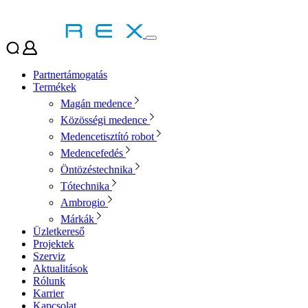
Partnertámogatás
Termékek
Magán medence
Közösségi medence
Medencetisztító robot
Medencefedés
Öntözéstechnika
Tótechnika
Ambrogio
Márkák
Üzletkereső
Projektek
Szerviz
Aktualitások
Rólunk
Karrier
Kapcsolat