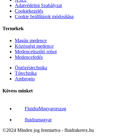
Adatvédelmi Szabályzat
Cookiekezelés
Cookie beállítások módosítása
Termékek
Magán medence
Közösségi medence
Medencetisztító robot
Medencefedés
Öntözéstechnika
Tótechnika
Ambrogio
Kövess minket
FluidraMagyarorszag
fluidramagyar
©2024 Minden jog fenntartva - fluidrakerex.hu