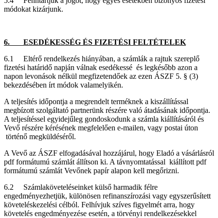
5.4 Fenntartjuk a jogot, hogy egyes esetekben bizonyos fizetési
módokat kizárjunk.
6. ESEDÉKESSÉG ÉS FIZETÉSI FELTÉTELEK
6.1 Eltérő rendelkezés hiányában, a számlák a rajtuk szereplő
fizetési határidő napján válnak esedékessé és legkésőbb azon a
napon levonások nélkül megfizetendőek az ezen ÁSZF 5. § (3)
bekezdésében írt módok valamelyikén.
A teljesítés időpontja a megrendelt terméknek a kiszállítással
megbízott szolgáltató partnerünk részére való átadásának időpontja.
A teljesítéssel egyidejűleg gondoskodunk a számla kiállításáról és
Vevő részére kérésének megfelelően e-mailen, vagy postai úton
történő megküldéséről.
A Vevő az ÁSZF elfogadásával hozzájárul, hogy Eladó a vásárlásról
pdf formátumú számlát állítson ki. A távnyomtatással kiállított pdf
formátumú számlát Vevőnek papír alapon kell megőrizni.
6.2 Számlaköveteléseinket külső harmadik félre
engedményezhetjük, különösen refinanszírozási vagy egyszerűsített
követeléskezelési célból. Felhívjuk szíves figyelmét arra, hogy
követelés engedményezése esetén, a törvényi rendelkezésekkel