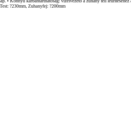
p. • Könnyű karbantarthatóság: vízelvezető a zuhany téli leürítéséhez 
, Test: ?230mm, Zuhanyfej: ?200mm