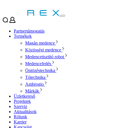
Partnertámogatás
Termékek
Magán medence
Közösségi medence
Medencetisztító robot
Medencefedés
Öntözéstechnika
Tótechnika
Ambrogio
Márkák
Üzletkereső
Projektek
Szerviz
Aktualitások
Rólunk
Karrier
Kapcsolat