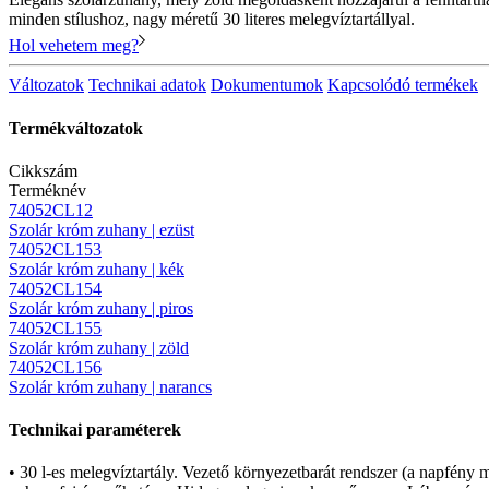
minden stílushoz, nagy méretű 30 literes melegvíztartállyal.
Hol vehetem meg?
Változatok
Technikai adatok
Dokumentumok
Kapcsolódó termékek
Termékváltozatok
Cikkszám
Terméknév
74052CL12
Szolár króm zuhany | ezüst
74052CL153
Szolár króm zuhany | kék
74052CL154
Szolár króm zuhany | piros
74052CL155
Szolár króm zuhany | zöld
74052CL156
Szolár króm zuhany | narancs
Technikai paraméterek
• 30 l-es melegvíztartály. Vezető környezetbarát rendszer (a napfény 