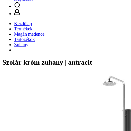
Kezdőlap
Termékek
Magán medence
Tartozékok
Zuhany
Szolár króm zuhany | antracit