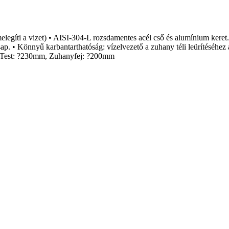
melegíti a vizet) • AISI-304-L rozsdamentes acél cső és alumínium keret
p. • Könnyű karbantarthatóság: vízelvezető a zuhany téli leürítéséhez 
, Test: ?230mm, Zuhanyfej: ?200mm