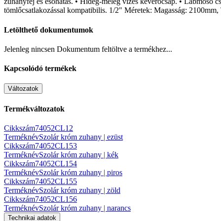
zuhanyfej és esőhatás. • Hideg-meleg vizes keverőcsap. • Lábmosó csa
tömlőcsatlakozással kompatibilis. 1/2" Méretek: Magasság: 2100mm
Letölthető dokumentumok
Jelenleg nincsen Dokumentum feltöltve a termékhez...
Kapcsolódó termékek
Változatok
Termékváltozatok
Cikkszám
74052CL12
Terméknév
Szolár króm zuhany | ezüst
Cikkszám
74052CL153
Terméknév
Szolár króm zuhany | kék
Cikkszám
74052CL154
Terméknév
Szolár króm zuhany | piros
Cikkszám
74052CL155
Terméknév
Szolár króm zuhany | zöld
Cikkszám
74052CL156
Terméknév
Szolár króm zuhany | narancs
Technikai adatok