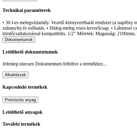
Technikai paraméterek
• 30 l-es melegvíztartály. Vezető környezetbarát rendszer (a napfény 
zuhanyfej és esőhatás. • Hideg-meleg vizes keverőcsap. • Lábmosó csa
tömlőcsatlakozással kompatibilis. 1/2" Méretek: Magasság: 2100mm
Dokumentumok
Letölthető dokumentumok
Jelenleg nincsen Dokumentum feltöltve a termékhez...
Alkatrészek
Kapcsolódó termékek
Promóciós anyag
Letölthető anyagok
További termékek