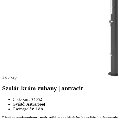
1 db kép
Szolár króm zuhany | antracit
Cikkszám:
74052
Gyártó:
Astralpool
Csomagolás:
1 db
Elegáns szolárzuhany, mely zöld megoldásként hozzájárul a fenntarthat