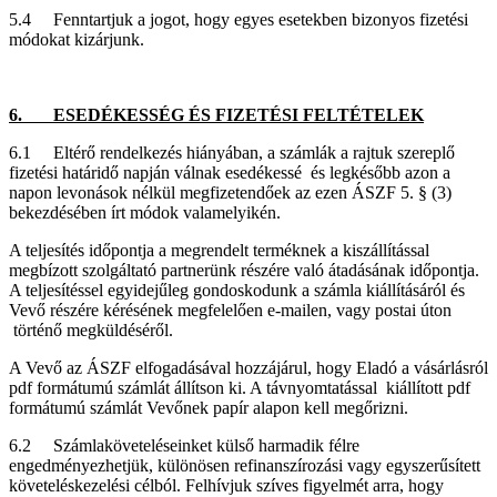
5.4 Fenntartjuk a jogot, hogy egyes esetekben bizonyos fizetési
módokat kizárjunk.
6. ESEDÉKESSÉG ÉS FIZETÉSI FELTÉTELEK
6.1 Eltérő rendelkezés hiányában, a számlák a rajtuk szereplő
fizetési határidő napján válnak esedékessé és legkésőbb azon a
napon levonások nélkül megfizetendőek az ezen ÁSZF 5. § (3)
bekezdésében írt módok valamelyikén.
A teljesítés időpontja a megrendelt terméknek a kiszállítással
megbízott szolgáltató partnerünk részére való átadásának időpontja.
A teljesítéssel egyidejűleg gondoskodunk a számla kiállításáról és
Vevő részére kérésének megfelelően e-mailen, vagy postai úton
történő megküldéséről.
A Vevő az ÁSZF elfogadásával hozzájárul, hogy Eladó a vásárlásról
pdf formátumú számlát állítson ki. A távnyomtatással kiállított pdf
formátumú számlát Vevőnek papír alapon kell megőrizni.
6.2 Számlaköveteléseinket külső harmadik félre
engedményezhetjük, különösen refinanszírozási vagy egyszerűsített
követeléskezelési célból. Felhívjuk szíves figyelmét arra, hogy