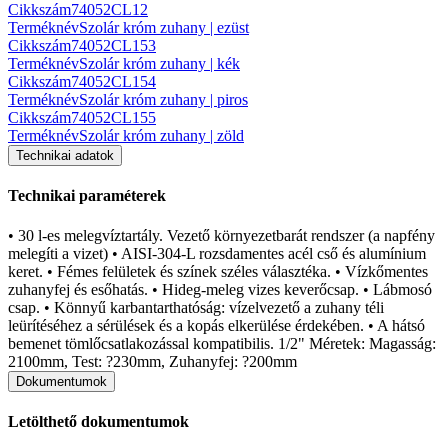
Cikkszám
74052CL12
Terméknév
Szolár króm zuhany | ezüst
Cikkszám
74052CL153
Terméknév
Szolár króm zuhany | kék
Cikkszám
74052CL154
Terméknév
Szolár króm zuhany | piros
Cikkszám
74052CL155
Terméknév
Szolár króm zuhany | zöld
Technikai adatok
Technikai paraméterek
• 30 l-es melegvíztartály. Vezető környezetbarát rendszer (a napfény
melegíti a vizet) • AISI-304-L rozsdamentes acél cső és alumínium
keret. • Fémes felületek és színek széles választéka. • Vízkőmentes
zuhanyfej és esőhatás. • Hideg-meleg vizes keverőcsap. • Lábmosó
csap. • Könnyű karbantarthatóság: vízelvezető a zuhany téli
leürítéséhez a sérülések és a kopás elkerülése érdekében. • A hátsó
bemenet tömlőcsatlakozással kompatibilis. 1/2" Méretek: Magasság:
2100mm, Test: ?230mm, Zuhanyfej: ?200mm
Dokumentumok
Letölthető dokumentumok