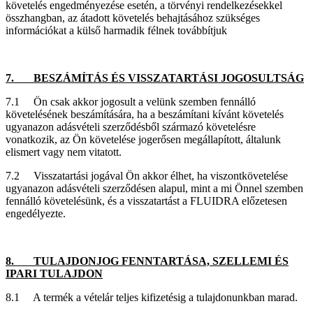
követelés engedményezése esetén, a törvényi rendelkezésekkel
összhangban, az átadott követelés behajtásához szükséges
információkat a külső harmadik félnek továbbítjuk
7. BESZÁMÍTÁS ÉS VISSZATARTÁSI JOGOSULTSÁG
7.1 Ön csak akkor jogosult a velünk szemben fennálló
követelésének beszámítására, ha a beszámítani kívánt követelés
ugyanazon adásvételi szerződésből származó követelésre
vonatkozik, az Ön követelése jogerősen megállapított, általunk
elismert vagy nem vitatott.
7.2 Visszatartási jogával Ön akkor élhet, ha viszontkövetelése
ugyanazon adásvételi szerződésen alapul, mint a mi Önnel szemben
fennálló követelésünk, és a visszatartást a FLUIDRA előzetesen
engedélyezte.
8. TULAJDONJOG FENNTARTÁSA, SZELLEMI ÉS
IPARI TULAJDON
8.1 A termék a vételár teljes kifizetésig a tulajdonunkban marad.