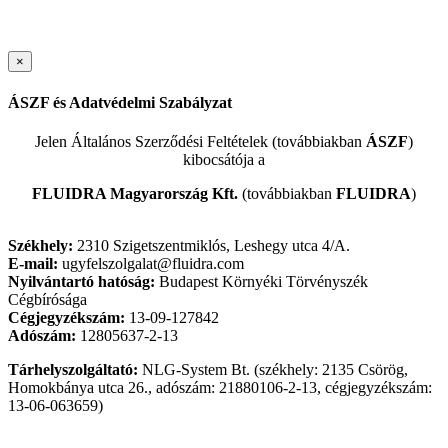
×
ÁSZF és Adatvédelmi Szabályzat
Jelen Általános Szerződési Feltételek (továbbiakban
ÁSZF
)
kibocsátója a
FLUIDRA Magyarország Kft.
(továbbiakban
FLUIDRA
)
Székhely:
2310 Szigetszentmiklós, Leshegy utca 4/A.
E-mail:
ugyfelszolgalat@fluidra.com
Nyilvántartó hatóság:
Budapest Környéki Törvényszék
Cégbírósága
Cégjegyzékszám:
13-09-127842
Adószám:
12805637-2-13
Tárhelyszolgáltató:
NLG-System Bt. (székhely: 2135 Csörög,
Homokbánya utca 26., adószám: 21880106-2-13, cégjegyzékszám:
13-06-063659)