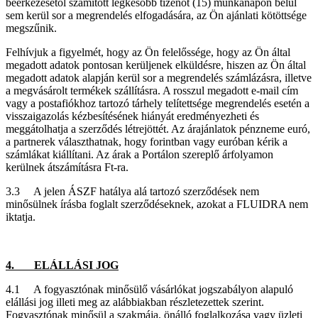
beérkezésétől számított legkésőbb tizenöt (15) munkanapon belül
sem kerül sor a megrendelés elfogadására, az Ön ajánlati kötöttsége
megszűnik.
Felhívjuk a figyelmét, hogy az Ön felelőssége, hogy az Ön által
megadott adatok pontosan kerüljenek elküldésre, hiszen az Ön által
megadott adatok alapján kerül sor a megrendelés számlázásra, illetve
a megvásárolt termékek szállításra. A rosszul megadott e-mail cím
vagy a postafiókhoz tartozó tárhely telítettsége megrendelés esetén a
visszaigazolás kézbesítésének hiányát eredményezheti és
meggátolhatja a szerződés létrejöttét. Az árajánlatok pénzneme euró,
a partnerek választhatnak, hogy forintban vagy euróban kérik a
számlákat kiállítani. Az árak a Portálon szereplő árfolyamon
kerülnek átszámításra Ft-ra.
3.3 A jelen ÁSZF hatálya alá tartozó szerződések nem
minősülnek írásba foglalt szerződéseknek, azokat a FLUIDRA nem
iktatja.
4. ELÁLLÁSI JOG
4.1 A fogyasztónak minősülő vásárlókat jogszabályon alapuló
elállási jog illeti meg az alábbiakban részletezettek szerint.
Fogyasztónak minősül a szakmája, önálló foglalkozása vagy üzleti