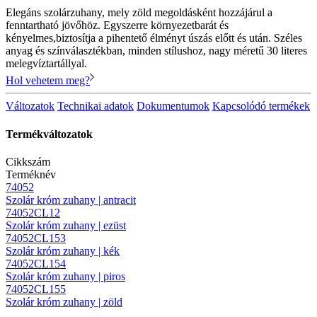
Elegáns szolárzuhany, mely zöld megoldásként hozzájárul a
fenntartható jövőhöz. Egyszerre környezetbarát és
kényelmes,biztosítja a pihentető élményt úszás előtt és után. Széles
anyag és színválasztékban, minden stílushoz, nagy méretű 30 literes
melegvíztartállyal.
Hol vehetem meg?
Változatok
Technikai adatok
Dokumentumok
Kapcsolódó termékek
Termékváltozatok
Cikkszám
Terméknév
74052
Szolár króm zuhany | antracit
74052CL12
Szolár króm zuhany | ezüst
74052CL153
Szolár króm zuhany | kék
74052CL154
Szolár króm zuhany | piros
74052CL155
Szolár króm zuhany | zöld