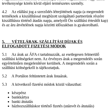
tevékenysége körén kívül eljáró természetes személy.
4.2 Az elállási jog a szerződés létrejöttének napja (a megrendelt
terméknek a kiszállítással megbízott szolgáltató partnerünk részére
kiszállításra történő átadás napja, amelyről Ön szállítási értesítőt kap)
és az áru átvételének napja közötti időszakban is gyakorolható.
5. VÉTELÁRAK, SZÁLLÍTÁSI DÍJAK ÉS
ELFOGADOTT FIZETÉSI MÓDOK
5.1 Az árak az ÁFA-t tartalmazzák, az esetlegesen felmerülő
szállítási költségeket nem. Az érvényes árak a megrendelés során
egyértelműen megjelenítésre kerülnek. A megrendelés során a
szállítási költségekről is tájékoztatjuk.
5.2 A Portálon feltüntetett árak listaárak.
5.3 A következő fizetési módok közül választhat:
készpénz
bankkártya
banki átutalás
házhozszállításkor történő fizetés (utánvét és átutalás)