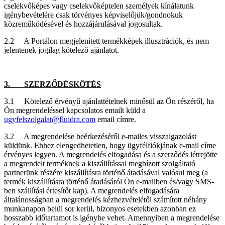
cselekvőképes vagy cselekvőképtelen személyek kínálatunk
igénybevételére csak törvényes képviselőjük/gondnokuk
közreműködésével és hozzájárulásával jogosultak.
2.2 A Portálon megjelenített termékképek illusztrációk, és nem
jelentenek jogilag kötelező ajánlatot.
3. SZERZŐDÉSKÖTÉS
3.1 Kötelező érvényű ajánlattételnek minősül az Ön részéről, ha
Ön megrendeléssel kapcsolatos emailt küld a
ugyfelszolgalat@fluidra.com
email címre.
3.2 A megrendelése beérkezéséről e-mailes visszaigazolást
küldünk. Ehhez elengedhetetlen, hogy ügyfélfiókjának e-mail címe
érvényes legyen. A megrendelés elfogadása és a szerződés létrejötte
a megrendelt terméknek a kiszállítással megbízott szolgáltató
partnerünk részére kiszállításra történő átadásával valósul meg (a
termék kiszállításra történő átadásáról Ön e-mailben és/vagy SMS-
ben szállítási értesítőt kap). A megrendelés elfogadására
általánosságban a megrendelés kézhezvételétől számított néhány
munkanapon belül sor kerül, bizonyos esetekben azonban ez
hosszabb időtartamot is igénybe vehet. Amennyiben a megrendelése