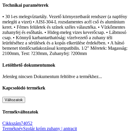
Technikai paraméterek
• 30 l-es melegvíztartály. Vezető környezetbarát rendszer (a napfény
melegíti a vizet) • AISI-304-L rozsdamentes acél cső és alumínium
keret. • Fémes felületek és színek széles választéka. • Vízkőmentes
zuhanyfej és esőhatás. • Hideg-meleg vizes keverőcsap. • Lábmosó
csap. • Könnyű karbantarthatóság: vízelvezető a zuhany téli
leürítéséhez a sérülések és a kopás elkerülése érdekében. • A hátsó
bemenet tömlőcsatlakozással kompatibilis. 1/2" Méretek: Magasság:
2100mm, Test: ?230mm, Zuhanyfej: ?200mm
Letölthető dokumentumok
Jelenleg nincsen Dokumentum feltöltve a termékhez...
Kapcsolódó termékek
Változatok
Termékváltozatok
Cikkszám
74052
Terméknév
Szolár króm zuhany | antracit