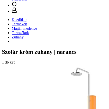
Kezdőlap
Termékek
Magán medence
Tartozékok
Zuhany
Szolár króm zuhany | narancs
1 db kép