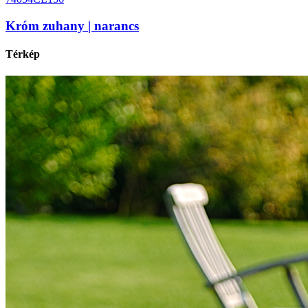
Króm zuhany | narancs
Térkép