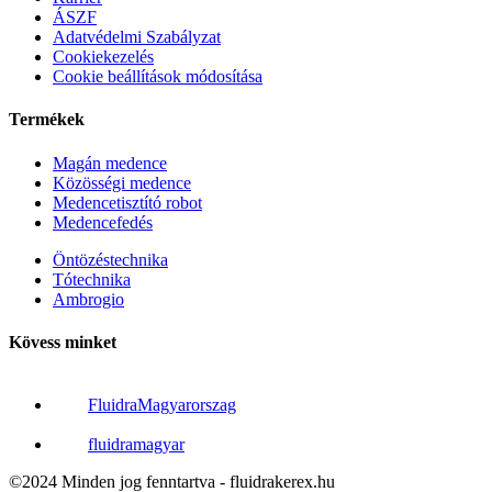
ÁSZF
Adatvédelmi Szabályzat
Cookiekezelés
Cookie beállítások módosítása
Termékek
Magán medence
Közösségi medence
Medencetisztító robot
Medencefedés
Öntözéstechnika
Tótechnika
Ambrogio
Kövess minket
FluidraMagyarorszag
fluidramagyar
©2024 Minden jog fenntartva - fluidrakerex.hu