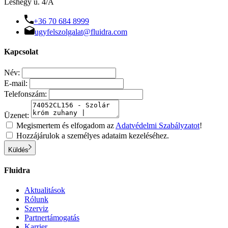
Leshegy u. 4/A
+36 70 684 8999
ugyfelszolgalat@fluidra.com
Kapcsolat
Név:
E-mail:
Telefonszám:
Üzenet:
Megismertem és elfogadom az
Adatvédelmi Szabályzatot
!
Hozzájárulok a személyes adataim kezeléséhez.
Küldés
Fluidra
Aktualitások
Rólunk
Szerviz
Partnertámogatás
Karrier