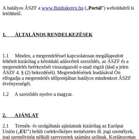
A hatályos ÁSZF a
www.fluidrakerex.hu
(„
Portál
”) weboldalról is
letölthető.
1. ÁLTALÁNOS RENDELKEZÉSEK
1.1 Minden, a megrendeléssel kapcsolatosan megállapodott
feltételt kizárólag a kétoldalú adásvételi szerződés, az ÁSZF és a
megrendelés beérkezését visszaigazoló e-mail rögzít (lásd a jelen
ÁSZF 4. § (2) bekezdését). Megrendelésének leadásával Ön
elfogadja a megrendelés időpontjában hatályos mindenkori ÁSZF
érvényességét.
1.2 A szerződés nyelve a magyar.
2. AJÁNLAT
2.1 Termék- és szolgáltatás ajánlatunk kizárólag az Európai
Unión („
EU
”) belüli cselekvőképes természetes ill. jogi személyek,
jogi személyiség nélküli szervezetek számára szólnak. Korlátozottan