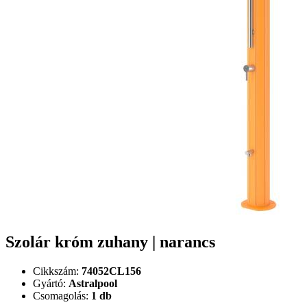
Szolár króm zuhany | narancs
Cikkszám:
74052CL156
Gyártó:
Astralpool
Csomagolás:
1 db