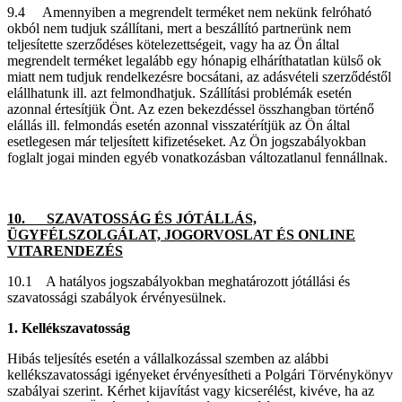
9.4 Amennyiben a megrendelt terméket nem nekünk felróható
okból nem tudjuk szállítani, mert a beszállító partnerünk nem
teljesítette szerződéses kötelezettségeit, vagy ha az Ön által
megrendelt terméket legalább egy hónapig elháríthatatlan külső ok
miatt nem tudjuk rendelkezésre bocsátani, az adásvételi szerződéstől
elállhatunk ill. azt felmondhatjuk. Szállítási problémák esetén
azonnal értesítjük Önt. Az ezen bekezdéssel összhangban történő
elállás ill. felmondás esetén azonnal visszatérítjük az Ön által
esetlegesen már teljesített kifizetéseket. Az Ön jogszabályokban
foglalt jogai minden egyéb vonatkozásban változatlanul fennállnak.
10. SZAVATOSSÁG ÉS JÓTÁLLÁS,
ÜGYFÉLSZOLGÁLAT, JOGORVOSLAT ÉS ONLINE
VITARENDEZÉS
10.1 A hatályos jogszabályokban meghatározott jótállási és
szavatossági szabályok érvényesülnek.
1. Kellékszavatosság
Hibás teljesítés esetén a vállalkozással szemben az alábbi
kellékszavatossági igényeket érvényesítheti a Polgári Törvénykönyv
szabályai szerint. Kérhet kijavítást vagy kicserélést, kivéve, ha az