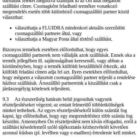
harmadik feleket megbízva szállítjuk ki az Ön által megadott
szállítási címre. Csomagként feladható termékre vonatkozó
megrendelés esetén több különböző csomagszállító partner közül
választhat:
választhatja a FLUIDRA mindenkori aktuális szerződött
csomagszállító partnere által, vagy
választhatja a Magyar Posta által történő szállítást.
Bizonyos termékek esetében előfordulhat, hogy egyes
csomagszállító partnerek nem vállalják azok szállítását. Ennek oka a
termék jellegében ill. sajátosságában keresendő, vagy abban a
körülményben, hogy a termék külföldi beszállítótól érkezik, aki
külföldi feladási címen adja fel azt. Ilyen esetekben előfordulhat,
hogy mégsem a választott csomagszállító partner teljesíti a rendelése
házhoz szállítását. Áruszállító partnereink a kiszállítást csak a
járdaszegélyig kötelesek teljesíteni.
9.3 Az észszerűség határain belül jogosultak vagyunk
részteljesítéseket végezni; az emiatt felmerülő többletköltségek
minket terhelnek. Az egyes részteljesítésekről külön számlát fog
kapni, így előfordulhat, hogy egy megrendeléshez több számla fog
készülni. Amennyiben Ön részteljesítést nem kíván elfogadni, erről a
szállítási késedelemről szóló tájékoztatás kézhezvételét követően
azonnal írásban (pl. levélben vagy e-mailben) értesítenie kell minket.