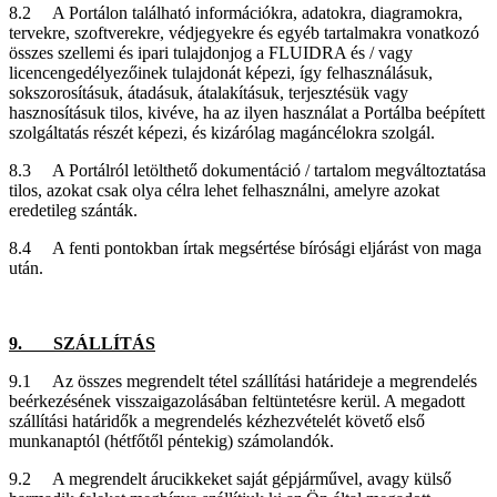
8.2 A Portálon található információkra, adatokra, diagramokra,
tervekre, szoftverekre, védjegyekre és egyéb tartalmakra vonatkozó
összes szellemi és ipari tulajdonjog a FLUIDRA és / vagy
licencengedélyezőinek tulajdonát képezi, így felhasználásuk,
sokszorosításuk, átadásuk, átalakításuk, terjesztésük vagy
hasznosításuk tilos, kivéve, ha az ilyen használat a Portálba beépített
szolgáltatás részét képezi, és kizárólag magáncélokra szolgál.
8.3 A Portálról letölthető dokumentáció / tartalom megváltoztatása
tilos, azokat csak olya célra lehet felhasználni, amelyre azokat
eredetileg szánták.
8.4 A fenti pontokban írtak megsértése bírósági eljárást von maga
után.
9. SZÁLLÍTÁS
9.1 Az összes megrendelt tétel szállítási határideje a megrendelés
beérkezésének visszaigazolásában feltüntetésre kerül. A megadott
szállítási határidők a megrendelés kézhezvételét követő első
munkanaptól (hétfőtől péntekig) számolandók.
9.2 A megrendelt árucikkeket saját gépjárművel, avagy külső