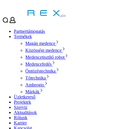
Partnertámogatás
Termékek
Magán medence
Közösségi medence
Medencetisztító robot
Medencefedés
Öntözéstechnika
Tótechnika
Ambrogio
Márkák
Üzletkereső
Projektek
Szerviz
Aktualitások
Rólunk
Karrier
Kapcsolat