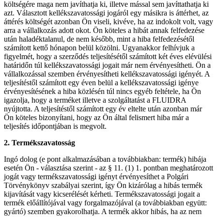
költségére maga nem javíthatja ki, illetve mással sem javíttathatja ki
azt. Választott kellékszavatossági jogáról egy másikra is áttérhet, az
áttérés költségét azonban Ön viseli, kivéve, ha az indokolt volt, vagy
arra a vállalkozás adott okot. Ön köteles a hibát annak felfedezése
után haladéktalanul, de nem később, mint a hiba felfedezésétől
számított kettő hónapon belül közölni. Ugyanakkor felhívjuk a
figyelmét, hogy a szerződés teljesítésétől számított két éves elévülési
határidőn túl kellékszavatossági jogait már nem érvényesítheti. Ön a
vállalkozással szemben érvényesítheti kellékszavatossági igényét. A
teljesítéstől számított egy éven belül a kellékszavatossági igénye
érvényesítésének a hiba közlésén túl nincs egyéb feltétele, ha Ön
igazolja, hogy a terméket illetve a szolgáltatást a FLUIDRA
nyújtotta. A teljesítéstől számított egy év eltelte után azonban már
Ön köteles bizonyítani, hogy az Ön által felismert hiba már a
teljesítés időpontjában is megvolt.
2. Termékszavatosság
Ingó dolog (e pont alkalmazásában a továbbiakban: termék) hibája
esetén Ön - választása szerint - az § 11. (1) 1. pontban meghatározott
jogát vagy termékszavatossági igényt érvényesíthet a Polgári
Törvénykönyv szabályai szerint, így Ön kizárólag a hibás termék
kijavítását vagy kicserélését kérheti. Termékszavatossági jogait a
termék előállítójával vagy forgalmazójával (a továbbiakban együtt:
gyártó) szemben gyakorolhatja. A termék akkor hibás, ha az nem