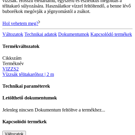
vízzsák. Hosszú élettartamú, egyszerű és esztétikus megoldás a
télitakaró súlyozására. Használatkor vízzel feltöltendő, a benne lévő
buborékok megóvják a jégnyomástól a zsákot.
Hol vehetem meg?
Változatok
Technikai adatok
Dokumentumok
Kapcsolódó termékek
Termékváltozatok
Cikkszám
Terméknév
VIZZS2
Vízzsák télitakaróhoz | 2 m
Technikai paraméterek
Letölthető dokumentumok
Jelenleg nincsen Dokumentum feltöltve a termékhez...
Kapcsolódó termékek
Változatok