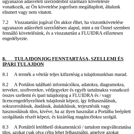
ugyanazon adásvételi szerződésből származó követelésre
vonatkozik, az Ön követelése jogerősen megállapított, általunk
elismert vagy nem vitatott.
7.2 Visszatartási jogával Ön akkor élhet, ha viszontkövetelése
ugyanazon adásvételi szerződésen alapul, mint a mi Önnel szemben
fennálló követelésünk, és a visszatartást a FLUIDRA előzetesen
engedélyezte.
8. TULAJDONJOG FENNTARTÁSA, SZELLEMI ÉS
IPARI TULAJDON
8.1 A termék a vételár teljes kifizetésig a tulajdonunkban marad.
8.2 A Portálon található információkra, adatokra, diagramokra,
tervekre, szoftverekre, védjegyekre és egyéb tartalmakra vonatkozó
összes szellemi és ipari tulajdonjog a FLUIDRA és / vagy
licencengedélyezőinek tulajdonát képezi, így felhasználásuk,
sokszorosításuk, átadásuk, átalakításuk, terjesztésük vagy
hasznosításuk tilos, kivéve, ha az ilyen használat a Portálba beépített
szolgáltatás részét képezi, és kizárólag magáncélokra szolgál.
8.3 A Portálról letölthető dokumentáció / tartalom megváltoztatása
tilos, azokat csak olya célra lehet felhasználni, amelyre azokat