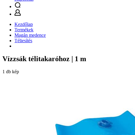
Kezdőlap
Termékek
Magán medence
Téliesítés
Vízzsák télitakaróhoz | 1 m
1 db kép