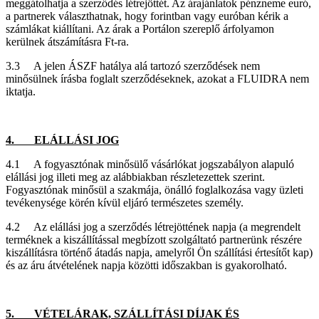
meggátolhatja a szerződés létrejöttét. Az árajánlatok pénzneme euró,
a partnerek választhatnak, hogy forintban vagy euróban kérik a
számlákat kiállítani. Az árak a Portálon szereplő árfolyamon
kerülnek átszámításra Ft-ra.
3.3 A jelen ÁSZF hatálya alá tartozó szerződések nem
minősülnek írásba foglalt szerződéseknek, azokat a FLUIDRA nem
iktatja.
4. ELÁLLÁSI JOG
4.1 A fogyasztónak minősülő vásárlókat jogszabályon alapuló
elállási jog illeti meg az alábbiakban részletezettek szerint.
Fogyasztónak minősül a szakmája, önálló foglalkozása vagy üzleti
tevékenysége körén kívül eljáró természetes személy.
4.2 Az elállási jog a szerződés létrejöttének napja (a megrendelt
terméknek a kiszállítással megbízott szolgáltató partnerünk részére
kiszállításra történő átadás napja, amelyről Ön szállítási értesítőt kap)
és az áru átvételének napja közötti időszakban is gyakorolható.
5. VÉTELÁRAK, SZÁLLÍTÁSI DÍJAK ÉS