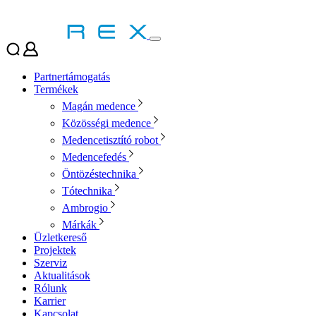
Partnertámogatás
Termékek
Magán medence
Közösségi medence
Medencetisztító robot
Medencefedés
Öntözéstechnika
Tótechnika
Ambrogio
Márkák
Üzletkereső
Projektek
Szerviz
Aktualitások
Rólunk
Karrier
Kapcsolat