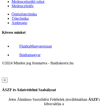
Medencetisztító robot
Medencefedés
Öntözéstechnika
Tótechnika
Ambrogio
Kövess minket
FluidraMagyarorszag
fluidramagyar
©2024 Minden jog fenntartva - fluidrakerex.hu
×
ÁSZF és Adatvédelmi Szabályzat
Jelen Általános Szerződési Feltételek (továbbiakban
ÁSZF
)
kibocsátója a