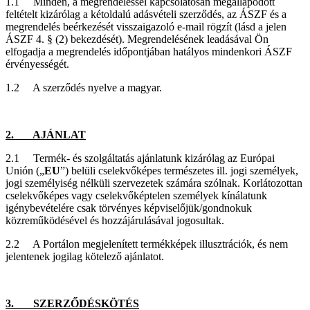
1.1 Minden, a megrendeléssel kapcsolatosan megállapodott
feltételt kizárólag a kétoldalú adásvételi szerződés, az ÁSZF és a
megrendelés beérkezését visszaigazoló e-mail rögzít (lásd a jelen
ÁSZF 4. § (2) bekezdését). Megrendelésének leadásával Ön
elfogadja a megrendelés időpontjában hatályos mindenkori ÁSZF
érvényességét.
1.2 A szerződés nyelve a magyar.
2. AJÁNLAT
2.1 Termék- és szolgáltatás ajánlatunk kizárólag az Európai
Unión („
EU
”) belüli cselekvőképes természetes ill. jogi személyek,
jogi személyiség nélküli szervezetek számára szólnak. Korlátozottan
cselekvőképes vagy cselekvőképtelen személyek kínálatunk
igénybevételére csak törvényes képviselőjük/gondnokuk
közreműködésével és hozzájárulásával jogosultak.
2.2 A Portálon megjelenített termékképek illusztrációk, és nem
jelentenek jogilag kötelező ajánlatot.
3. SZERZŐDÉSKÖTÉS