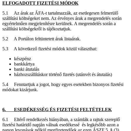
ELFOGADOTT FIZETÉSI MÓDOK
5.1 Az árak az ÁFA-t tartalmazzák, az esetlegesen felmerülő
szállítási költségeket nem. Az érvényes árak a megrendelés során
egyértelműen megjelenítésre kerülnek. A megrendelés során a
szállítási költségekről is tájékoztatjuk.
5.2 A Portálon feltüntetett árak listaárak.
5.3 A következő fizetési módok közül választhat:
készpénz
bankkártya
banki átutalás
házhozszállításkor történő fizetés (utánvét és átutalás)
5.4 Fenntartjuk a jogot, hogy egyes esetekben bizonyos fizetési
módokat kizárjunk.
6. ESEDÉKESSÉG ÉS FIZETÉSI FELTÉTELEK
6.1 Eltérő rendelkezés hiányában, a számlák a rajtuk szereplő
fizetési határidő napján válnak esedékessé és legkésőbb azon a
napon levonások nélkül megfizetendőek az ezen ÁSZF 5. § (3)