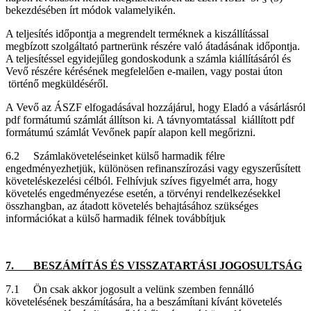
bekezdésében írt módok valamelyikén.
A teljesítés időpontja a megrendelt terméknek a kiszállítással
megbízott szolgáltató partnerünk részére való átadásának időpontja.
A teljesítéssel egyidejűleg gondoskodunk a számla kiállításáról és
Vevő részére kérésének megfelelően e-mailen, vagy postai úton
történő megküldéséről.
A Vevő az ÁSZF elfogadásával hozzájárul, hogy Eladó a vásárlásról
pdf formátumú számlát állítson ki. A távnyomtatással kiállított pdf
formátumú számlát Vevőnek papír alapon kell megőrizni.
6.2 Számlaköveteléseinket külső harmadik félre
engedményezhetjük, különösen refinanszírozási vagy egyszerűsített
követeléskezelési célból. Felhívjuk szíves figyelmét arra, hogy
követelés engedményezése esetén, a törvényi rendelkezésekkel
összhangban, az átadott követelés behajtásához szükséges
információkat a külső harmadik félnek továbbítjuk
7. BESZÁMÍTÁS ÉS VISSZATARTÁSI JOGOSULTSÁG
7.1 Ön csak akkor jogosult a velünk szemben fennálló
követelésének beszámítására, ha a beszámítani kívánt követelés