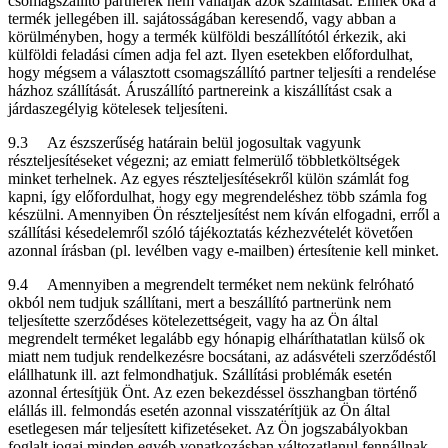
csomagszállító partnerek nem vállalják azok szállítását. Ennek oka a
termék jellegében ill. sajátosságában keresendő, vagy abban a
körülményben, hogy a termék külföldi beszállítótól érkezik, aki
külföldi feladási címen adja fel azt. Ilyen esetekben előfordulhat,
hogy mégsem a választott csomagszállító partner teljesíti a rendelése
házhoz szállítását. Áruszállító partnereink a kiszállítást csak a
járdaszegélyig kötelesek teljesíteni.
9.3 Az észszerűség határain belül jogosultak vagyunk
részteljesítéseket végezni; az emiatt felmerülő többletköltségek
minket terhelnek. Az egyes részteljesítésekről külön számlát fog
kapni, így előfordulhat, hogy egy megrendeléshez több számla fog
készülni. Amennyiben Ön részteljesítést nem kíván elfogadni, erről a
szállítási késedelemről szóló tájékoztatás kézhezvételét követően
azonnal írásban (pl. levélben vagy e-mailben) értesítenie kell minket.
9.4 Amennyiben a megrendelt terméket nem nekünk felróható
okból nem tudjuk szállítani, mert a beszállító partnerünk nem
teljesítette szerződéses kötelezettségeit, vagy ha az Ön által
megrendelt terméket legalább egy hónapig elháríthatatlan külső ok
miatt nem tudjuk rendelkezésre bocsátani, az adásvételi szerződéstől
elállhatunk ill. azt felmondhatjuk. Szállítási problémák esetén
azonnal értesítjük Önt. Az ezen bekezdéssel összhangban történő
elállás ill. felmondás esetén azonnal visszatérítjük az Ön által
esetlegesen már teljesített kifizetéseket. Az Ön jogszabályokban
foglalt jogai minden egyéb vonatkozásban változatlanul fennállnak.