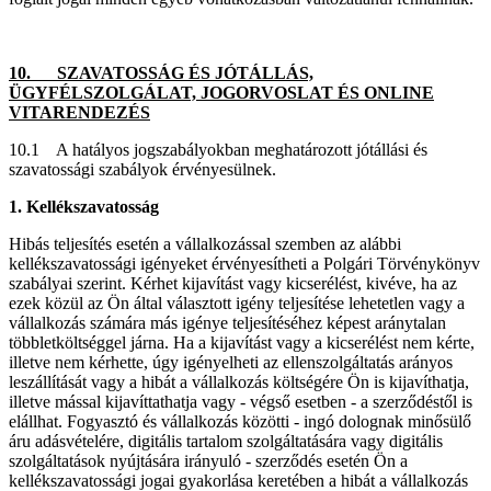
10. SZAVATOSSÁG ÉS JÓTÁLLÁS,
ÜGYFÉLSZOLGÁLAT, JOGORVOSLAT ÉS ONLINE
VITARENDEZÉS
10.1 A hatályos jogszabályokban meghatározott jótállási és
szavatossági szabályok érvényesülnek.
1. Kellékszavatosság
Hibás teljesítés esetén a vállalkozással szemben az alábbi
kellékszavatossági igényeket érvényesítheti a Polgári Törvénykönyv
szabályai szerint. Kérhet kijavítást vagy kicserélést, kivéve, ha az
ezek közül az Ön által választott igény teljesítése lehetetlen vagy a
vállalkozás számára más igénye teljesítéséhez képest aránytalan
többletköltséggel járna. Ha a kijavítást vagy a kicserélést nem kérte,
illetve nem kérhette, úgy igényelheti az ellenszolgáltatás arányos
leszállítását vagy a hibát a vállalkozás költségére Ön is kijavíthatja,
illetve mással kijavíttathatja vagy - végső esetben - a szerződéstől is
elállhat. Fogyasztó és vállalkozás közötti - ingó dolognak minősülő
áru adásvételére, digitális tartalom szolgáltatására vagy digitális
szolgáltatások nyújtására irányuló - szerződés esetén Ön a
kellékszavatossági jogai gyakorlása keretében a hibát a vállalkozás