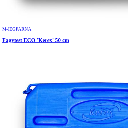
M-JEGPARNA
Fagytest ECO 'Kerex' 50 cm