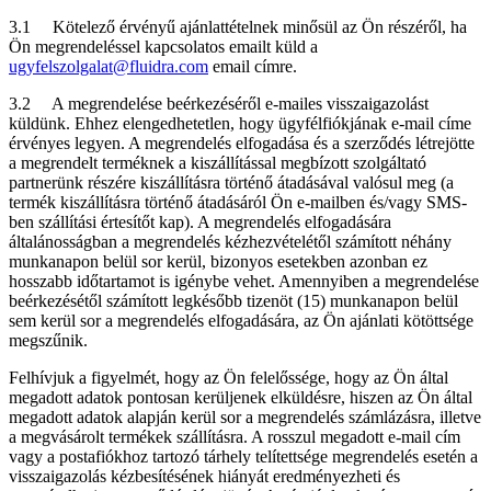
3.1 Kötelező érvényű ajánlattételnek minősül az Ön részéről, ha
Ön megrendeléssel kapcsolatos emailt küld a
ugyfelszolgalat@fluidra.com
email címre.
3.2 A megrendelése beérkezéséről e-mailes visszaigazolást
küldünk. Ehhez elengedhetetlen, hogy ügyfélfiókjának e-mail címe
érvényes legyen. A megrendelés elfogadása és a szerződés létrejötte
a megrendelt terméknek a kiszállítással megbízott szolgáltató
partnerünk részére kiszállításra történő átadásával valósul meg (a
termék kiszállításra történő átadásáról Ön e-mailben és/vagy SMS-
ben szállítási értesítőt kap). A megrendelés elfogadására
általánosságban a megrendelés kézhezvételétől számított néhány
munkanapon belül sor kerül, bizonyos esetekben azonban ez
hosszabb időtartamot is igénybe vehet. Amennyiben a megrendelése
beérkezésétől számított legkésőbb tizenöt (15) munkanapon belül
sem kerül sor a megrendelés elfogadására, az Ön ajánlati kötöttsége
megszűnik.
Felhívjuk a figyelmét, hogy az Ön felelőssége, hogy az Ön által
megadott adatok pontosan kerüljenek elküldésre, hiszen az Ön által
megadott adatok alapján kerül sor a megrendelés számlázásra, illetve
a megvásárolt termékek szállításra. A rosszul megadott e-mail cím
vagy a postafiókhoz tartozó tárhely telítettsége megrendelés esetén a
visszaigazolás kézbesítésének hiányát eredményezheti és