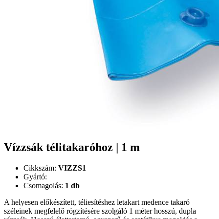
Vízzsák télitakaróhoz | 1 m
Cikkszám:
VIZZS1
Gyártó:
Csomagolás:
1 db
A helyesen előkészített, téliesítéshez letakart medence takaró
széleinek megfelelő rögzítésére szolgáló 1 méter hosszú, dupla