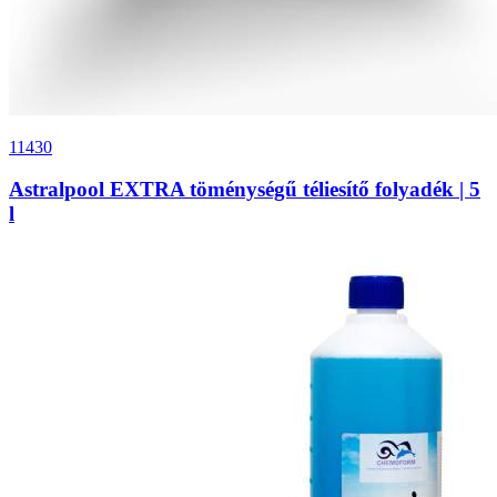
11430
Astralpool EXTRA töménységű téliesítő folyadék | 5
l