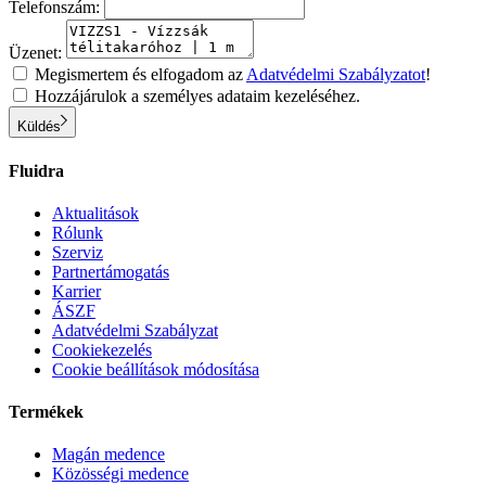
Telefonszám:
Üzenet:
Megismertem és elfogadom az
Adatvédelmi Szabályzatot
!
Hozzájárulok a személyes adataim kezeléséhez.
Küldés
Fluidra
Aktualitások
Rólunk
Szerviz
Partnertámogatás
Karrier
ÁSZF
Adatvédelmi Szabályzat
Cookiekezelés
Cookie beállítások módosítása
Termékek
Magán medence
Közösségi medence