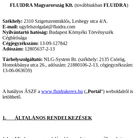
FLUIDRA Magyarország Kft.
(továbbiakban
FLUIDRA
)
Székhely:
2310 Szigetszentmiklós, Leshegy utca 4/A.
E-mail:
ugyfelszolgalat@fluidra.com
Nyilvántartó hatóság:
Budapest Környéki Törvényszék
Cégbírósága
Cégjegyzékszám:
13-09-127842
Adószám:
12805637-2-13
Tárhelyszolgáltató:
NLG-System Bt. (székhely: 2135 Csörög,
Homokbánya utca 26., adószám: 21880106-2-13, cégjegyzékszám:
13-06-063659)
A hatályos ÁSZF a
www.fluidrakerex.hu
(„
Portál
”) weboldalról is
letölthető.
1. ÁLTALÁNOS RENDELKEZÉSEK