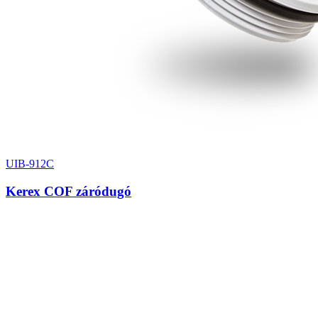
UIB-912C
Kerex COF záródugó