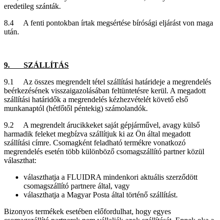
eredetileg szánták.
8.4 A fenti pontokban írtak megsértése bírósági eljárást von maga
után.
9. SZÁLLÍTÁS
9.1 Az összes megrendelt tétel szállítási határideje a megrendelés
beérkezésének visszaigazolásában feltüntetésre kerül. A megadott
szállítási határidők a megrendelés kézhezvételét követő első
munkanaptól (hétfőtől péntekig) számolandók.
9.2 A megrendelt árucikkeket saját gépjárművel, avagy külső
harmadik feleket megbízva szállítjuk ki az Ön által megadott
szállítási címre. Csomagként feladható termékre vonatkozó
megrendelés esetén több különböző csomagszállító partner közül
választhat:
választhatja a FLUIDRA mindenkori aktuális szerződött
csomagszállító partnere által, vagy
választhatja a Magyar Posta által történő szállítást.
Bizonyos termékek esetében előfordulhat, hogy egyes