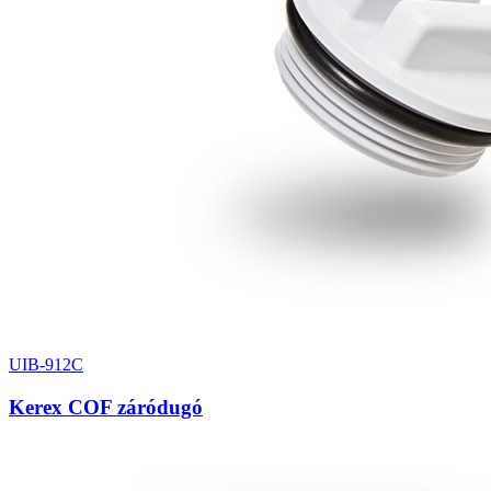
UIB-912C
Kerex COF záródugó