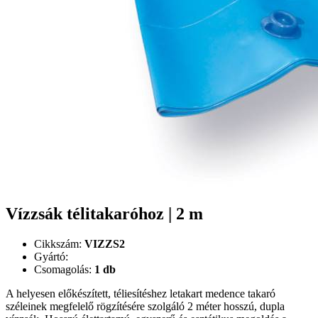
Vízzsák télitakaróhoz | 2 m
Cikkszám:
VIZZS2
Gyártó:
Csomagolás:
1 db
A helyesen előkészített, téliesítéshez letakart medence takaró
széleinek megfelelő rögzítésére szolgáló 2 méter hosszú, dupla