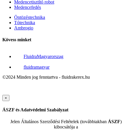
Medencetisztító robot
Medencefedés
Öntözéstechnika
Tótechnika
Ambrogio
Kövess minket
FluidraMagyarorszag
fluidramagyar
©2024 Minden jog fenntartva - fluidrakerex.hu
×
ÁSZF és Adatvédelmi Szabályzat
Jelen Általános Szerződési Feltételek (továbbiakban
ÁSZF
)
kibocsátója a