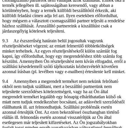
csomagszállító partnerek nem vállalják azok szállítását. Ennek oka a
termék jellegében ill. sajátosságában keresendő, vagy abban a
körülményben, hogy a termék külföldi beszállítótól érkezik, aki
külföldi feladási címen adja fel azt. Ilyen esetekben előfordulhat,
hogy mégsem a választott csomagszállító partner teljesíti a rendelése
házhoz szállítását. Áruszállító partnereink a kiszállítást csak a
járdaszegélyig kötelesek teljesíteni.
9.3 Az észszerűség határain belül jogosultak vagyunk
részteljesítéseket végezni; az emiatt felmerülő többletköltségek
minket terhelnek. Az egyes részteljesítésekről külön számlát fog
kapni, így előfordulhat, hogy egy megrendeléshez több számla fog
készülni. Amennyiben Ön részteljesítést nem kíván elfogadni, erről a
szállítási késedelemről szóló tájékoztatás kézhezvételét követően
azonnal írásban (pl. levélben vagy e-mailben) értesítenie kell minket.
9.4 Amennyiben a megrendelt terméket nem nekünk felróható
okból nem tudjuk szállítani, mert a beszállító partnerünk nem
teljesítette szerződéses kötelezettségeit, vagy ha az Ön által
megrendelt terméket legalább egy hónapig elháríthatatlan külső ok
miatt nem tudjuk rendelkezésre bocsátani, az adásvételi szerződéstől
elállhatunk ill. azt felmondhatjuk. Szállítási problémák esetén
azonnal értesítjük Önt. Az ezen bekezdéssel összhangban történő
elállás ill. felmondás esetén azonnal visszatérítjük az Ön által
esetlegesen már teljesített kifizetéseket. Az Ön jogszabályokban
foglalt jogai minden egyéb vonatkozásban változatlanul fennállnak.