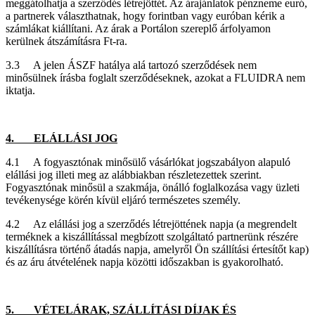
meggátolhatja a szerződés létrejöttét. Az árajánlatok pénzneme euró,
a partnerek választhatnak, hogy forintban vagy euróban kérik a
számlákat kiállítani. Az árak a Portálon szereplő árfolyamon
kerülnek átszámításra Ft-ra.
3.3 A jelen ÁSZF hatálya alá tartozó szerződések nem
minősülnek írásba foglalt szerződéseknek, azokat a FLUIDRA nem
iktatja.
4. ELÁLLÁSI JOG
4.1 A fogyasztónak minősülő vásárlókat jogszabályon alapuló
elállási jog illeti meg az alábbiakban részletezettek szerint.
Fogyasztónak minősül a szakmája, önálló foglalkozása vagy üzleti
tevékenysége körén kívül eljáró természetes személy.
4.2 Az elállási jog a szerződés létrejöttének napja (a megrendelt
terméknek a kiszállítással megbízott szolgáltató partnerünk részére
kiszállításra történő átadás napja, amelyről Ön szállítási értesítőt kap)
és az áru átvételének napja közötti időszakban is gyakorolható.
5. VÉTELÁRAK, SZÁLLÍTÁSI DÍJAK ÉS