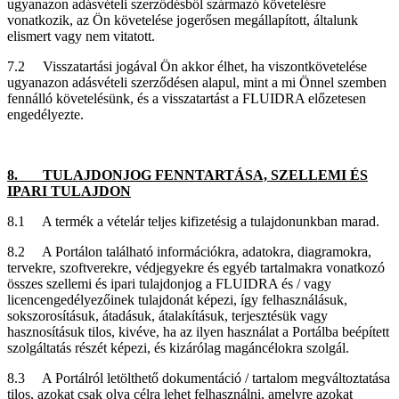
ugyanazon adásvételi szerződésből származó követelésre
vonatkozik, az Ön követelése jogerősen megállapított, általunk
elismert vagy nem vitatott.
7.2 Visszatartási jogával Ön akkor élhet, ha viszontkövetelése
ugyanazon adásvételi szerződésen alapul, mint a mi Önnel szemben
fennálló követelésünk, és a visszatartást a FLUIDRA előzetesen
engedélyezte.
8. TULAJDONJOG FENNTARTÁSA, SZELLEMI ÉS
IPARI TULAJDON
8.1 A termék a vételár teljes kifizetésig a tulajdonunkban marad.
8.2 A Portálon található információkra, adatokra, diagramokra,
tervekre, szoftverekre, védjegyekre és egyéb tartalmakra vonatkozó
összes szellemi és ipari tulajdonjog a FLUIDRA és / vagy
licencengedélyezőinek tulajdonát képezi, így felhasználásuk,
sokszorosításuk, átadásuk, átalakításuk, terjesztésük vagy
hasznosításuk tilos, kivéve, ha az ilyen használat a Portálba beépített
szolgáltatás részét képezi, és kizárólag magáncélokra szolgál.
8.3 A Portálról letölthető dokumentáció / tartalom megváltoztatása
tilos, azokat csak olya célra lehet felhasználni, amelyre azokat