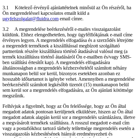
3.1 Kötelező érvényű ajánlattételnek minősül az Ön részéről, ha
Ön megrendeléssel kapcsolatos emailt küld a
ugyfelszolgalat@fluidra.com
email címre.
3.2 A megrendelése beérkezéséről e-mailes visszaigazolást
küldünk. Ehhez elengedhetetlen, hogy ügyfélfiókjának e-mail címe
érvényes legyen. A megrendelés elfogadása és a szerződés létrejötte
a megrendelt terméknek a kiszállítással megbízott szolgáltató
partnerünk részére kiszállításra történő átadásával valósul meg (a
termék kiszállításra történő átadásáról Ön e-mailben és/vagy SMS-
ben szállítási értesítőt kap). A megrendelés elfogadására
általánosságban a megrendelés kézhezvételétől számított néhány
munkanapon belül sor kerül, bizonyos esetekben azonban ez
hosszabb időtartamot is igénybe vehet. Amennyiben a megrendelése
beérkezésétől számított legkésőbb tizenöt (15) munkanapon belül
sem kerül sor a megrendelés elfogadására, az Ön ajánlati kötöttsége
megszűnik.
Felhívjuk a figyelmét, hogy az Ön felelőssége, hogy az Ön által
megadott adatok pontosan kerüljenek elküldésre, hiszen az Ön által
megadott adatok alapján kerül sor a megrendelés számlázásra, illetve
a megvásárolt termékek szállításra. A rosszul megadott e-mail cím
vagy a postafiókhoz tartozó tárhely telítettsége megrendelés esetén a
visszaigazolás kézbesítésének hiányát eredményezheti és