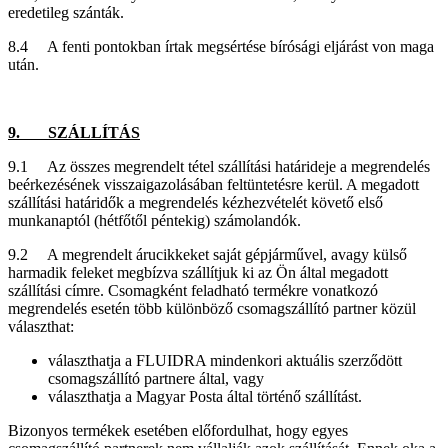
eredetileg szánták.
8.4 A fenti pontokban írtak megsértése bírósági eljárást von maga
után.
9. SZÁLLÍTÁS
9.1 Az összes megrendelt tétel szállítási határideje a megrendelés
beérkezésének visszaigazolásában feltüntetésre kerül. A megadott
szállítási határidők a megrendelés kézhezvételét követő első
munkanaptól (hétfőtől péntekig) számolandók.
9.2 A megrendelt árucikkeket saját gépjárművel, avagy külső
harmadik feleket megbízva szállítjuk ki az Ön által megadott
szállítási címre. Csomagként feladható termékre vonatkozó
megrendelés esetén több különböző csomagszállító partner közül
választhat:
választhatja a FLUIDRA mindenkori aktuális szerződött
csomagszállító partnere által, vagy
választhatja a Magyar Posta által történő szállítást.
Bizonyos termékek esetében előfordulhat, hogy egyes