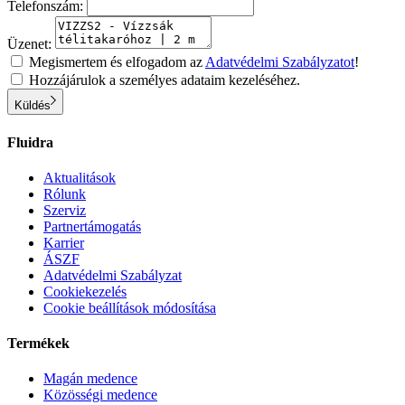
Telefonszám:
Üzenet:
Megismertem és elfogadom az
Adatvédelmi Szabályzatot
!
Hozzájárulok a személyes adataim kezeléséhez.
Küldés
Fluidra
Aktualitások
Rólunk
Szerviz
Partnertámogatás
Karrier
ÁSZF
Adatvédelmi Szabályzat
Cookiekezelés
Cookie beállítások módosítása
Termékek
Magán medence
Közösségi medence