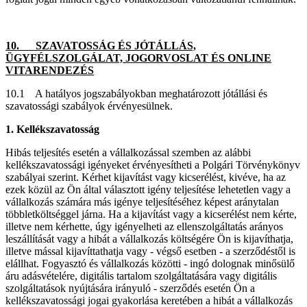
10. SZAVATOSSÁG ÉS JÓTÁLLÁS,
ÜGYFÉLSZOLGÁLAT, JOGORVOSLAT ÉS ONLINE
VITARENDEZÉS
10.1 A hatályos jogszabályokban meghatározott jótállási és
szavatossági szabályok érvényesülnek.
1. Kellékszavatosság
Hibás teljesítés esetén a vállalkozással szemben az alábbi
kellékszavatossági igényeket érvényesítheti a Polgári Törvénykönyv
szabályai szerint. Kérhet kijavítást vagy kicserélést, kivéve, ha az
ezek közül az Ön által választott igény teljesítése lehetetlen vagy a
vállalkozás számára más igénye teljesítéséhez képest aránytalan
többletköltséggel járna. Ha a kijavítást vagy a kicserélést nem kérte,
illetve nem kérhette, úgy igényelheti az ellenszolgáltatás arányos
leszállítását vagy a hibát a vállalkozás költségére Ön is kijavíthatja,
illetve mással kijavíttathatja vagy - végső esetben - a szerződéstől is
elállhat. Fogyasztó és vállalkozás közötti - ingó dolognak minősülő
áru adásvételére, digitális tartalom szolgáltatására vagy digitális
szolgáltatások nyújtására irányuló - szerződés esetén Ön a
kellékszavatossági jogai gyakorlása keretében a hibát a vállalkozás