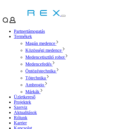
Partnertámogatás
Termékek
Magán medence
Közösségi medence
Medencetisztító robot
Medencefedés
Öntözéstechnika
Tótechnika
Ambrogio
Márkák
Üzletkereső
Projektek
Szerviz
Aktualitások
Rólunk
Karrier
Kapcsolat