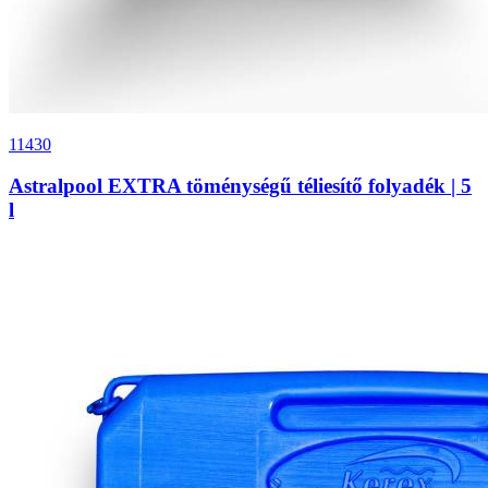
11430
Astralpool EXTRA töménységű téliesítő folyadék | 5
l