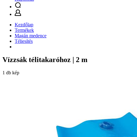
Kezdőlap
Termékek
Magán medence
Téliesítés
Vízzsák télitakaróhoz | 2 m
1 db kép