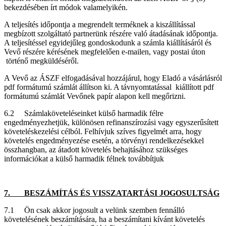
bekezdésében írt módok valamelyikén.
A teljesítés időpontja a megrendelt terméknek a kiszállítással
megbízott szolgáltató partnerünk részére való átadásának időpontja.
A teljesítéssel egyidejűleg gondoskodunk a számla kiállításáról és
Vevő részére kérésének megfelelően e-mailen, vagy postai úton
történő megküldéséről.
A Vevő az ÁSZF elfogadásával hozzájárul, hogy Eladó a vásárlásról
pdf formátumú számlát állítson ki. A távnyomtatással kiállított pdf
formátumú számlát Vevőnek papír alapon kell megőrizni.
6.2 Számlaköveteléseinket külső harmadik félre
engedményezhetjük, különösen refinanszírozási vagy egyszerűsített
követeléskezelési célból. Felhívjuk szíves figyelmét arra, hogy
követelés engedményezése esetén, a törvényi rendelkezésekkel
összhangban, az átadott követelés behajtásához szükséges
információkat a külső harmadik félnek továbbítjuk
7. BESZÁMÍTÁS ÉS VISSZATARTÁSI JOGOSULTSÁG
7.1 Ön csak akkor jogosult a velünk szemben fennálló
követelésének beszámítására, ha a beszámítani kívánt követelés