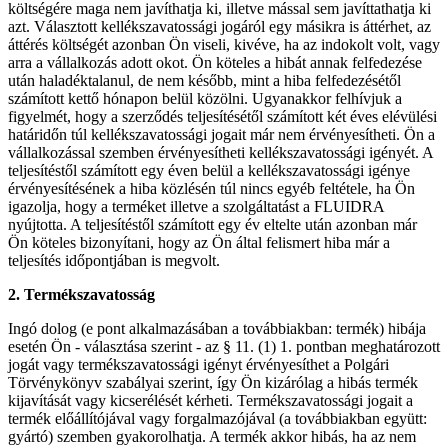
költségére maga nem javíthatja ki, illetve mással sem javíttathatja ki
azt. Választott kellékszavatossági jogáról egy másikra is áttérhet, az
áttérés költségét azonban Ön viseli, kivéve, ha az indokolt volt, vagy
arra a vállalkozás adott okot. Ön köteles a hibát annak felfedezése
után haladéktalanul, de nem később, mint a hiba felfedezésétől
számított kettő hónapon belül közölni. Ugyanakkor felhívjuk a
figyelmét, hogy a szerződés teljesítésétől számított két éves elévülési
határidőn túl kellékszavatossági jogait már nem érvényesítheti. Ön a
vállalkozással szemben érvényesítheti kellékszavatossági igényét. A
teljesítéstől számított egy éven belül a kellékszavatossági igénye
érvényesítésének a hiba közlésén túl nincs egyéb feltétele, ha Ön
igazolja, hogy a terméket illetve a szolgáltatást a FLUIDRA
nyújtotta. A teljesítéstől számított egy év eltelte után azonban már
Ön köteles bizonyítani, hogy az Ön által felismert hiba már a
teljesítés időpontjában is megvolt.
2. Termékszavatosság
Ingó dolog (e pont alkalmazásában a továbbiakban: termék) hibája
esetén Ön - választása szerint - az § 11. (1) 1. pontban meghatározott
jogát vagy termékszavatossági igényt érvényesíthet a Polgári
Törvénykönyv szabályai szerint, így Ön kizárólag a hibás termék
kijavítását vagy kicserélését kérheti. Termékszavatossági jogait a
termék előállítójával vagy forgalmazójával (a továbbiakban együtt:
gyártó) szemben gyakorolhatja. A termék akkor hibás, ha az nem