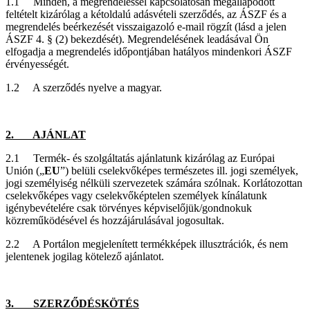
1.1 Minden, a megrendeléssel kapcsolatosan megállapodott
feltételt kizárólag a kétoldalú adásvételi szerződés, az ÁSZF és a
megrendelés beérkezését visszaigazoló e-mail rögzít (lásd a jelen
ÁSZF 4. § (2) bekezdését). Megrendelésének leadásával Ön
elfogadja a megrendelés időpontjában hatályos mindenkori ÁSZF
érvényességét.
1.2 A szerződés nyelve a magyar.
2. AJÁNLAT
2.1 Termék- és szolgáltatás ajánlatunk kizárólag az Európai
Unión („
EU
”) belüli cselekvőképes természetes ill. jogi személyek,
jogi személyiség nélküli szervezetek számára szólnak. Korlátozottan
cselekvőképes vagy cselekvőképtelen személyek kínálatunk
igénybevételére csak törvényes képviselőjük/gondnokuk
közreműködésével és hozzájárulásával jogosultak.
2.2 A Portálon megjelenített termékképek illusztrációk, és nem
jelentenek jogilag kötelező ajánlatot.
3. SZERZŐDÉSKÖTÉS