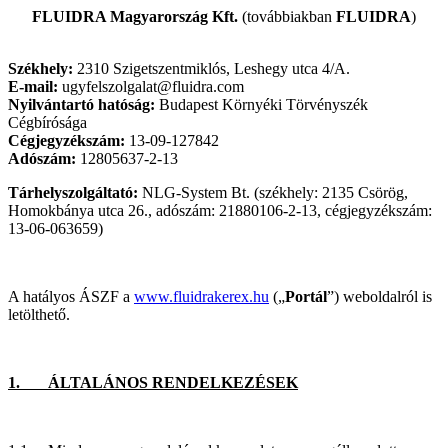
FLUIDRA Magyarország Kft.
(továbbiakban
FLUIDRA
)
Székhely:
2310 Szigetszentmiklós, Leshegy utca 4/A.
E-mail:
ugyfelszolgalat@fluidra.com
Nyilvántartó hatóság:
Budapest Környéki Törvényszék
Cégbírósága
Cégjegyzékszám:
13-09-127842
Adószám:
12805637-2-13
Tárhelyszolgáltató:
NLG-System Bt. (székhely: 2135 Csörög,
Homokbánya utca 26., adószám: 21880106-2-13, cégjegyzékszám:
13-06-063659)
A hatályos ÁSZF a
www.fluidrakerex.hu
(„
Portál
”) weboldalról is
letölthető.
1. ÁLTALÁNOS RENDELKEZÉSEK