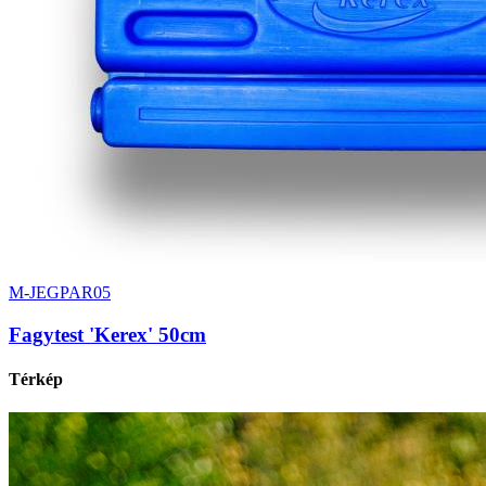
M-JEGPAR05
Fagytest 'Kerex' 50cm
Térkép