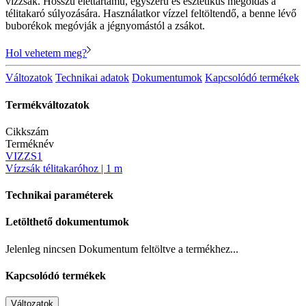
vízzsák. Hosszú élettartamú, egyszerű és esztétikus megoldás a
télitakaró súlyozására. Használatkor vízzel feltöltendő, a benne lévő
buborékok megóvják a jégnyomástól a zsákot.
Hol vehetem meg?
Változatok
Technikai adatok
Dokumentumok
Kapcsolódó termékek
Termékváltozatok
Cikkszám
Terméknév
VIZZS1
Vízzsák télitakaróhoz | 1 m
Technikai paraméterek
Letölthető dokumentumok
Jelenleg nincsen Dokumentum feltöltve a termékhez...
Kapcsolódó termékek
Változatok