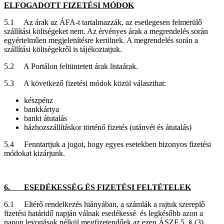
ELFOGADOTT FIZETÉSI MÓDOK
5.1 Az árak az ÁFA-t tartalmazzák, az esetlegesen felmerülő
szállítási költségeket nem. Az érvényes árak a megrendelés során
egyértelműen megjelenítésre kerülnek. A megrendelés során a
szállítási költségekről is tájékoztatjuk.
5.2 A Portálon feltüntetett árak listaárak.
5.3 A következő fizetési módok közül választhat:
készpénz
bankkártya
banki átutalás
házhozszállításkor történő fizetés (utánvét és átutalás)
5.4 Fenntartjuk a jogot, hogy egyes esetekben bizonyos fizetési
módokat kizárjunk.
6. ESEDÉKESSÉG ÉS FIZETÉSI FELTÉTELEK
6.1 Eltérő rendelkezés hiányában, a számlák a rajtuk szereplő
fizetési határidő napján válnak esedékessé és legkésőbb azon a
napon levonások nélkül megfizetendőek az ezen ÁSZF 5. § (3)